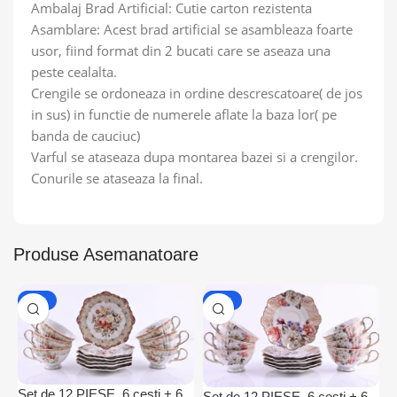
Ambalaj Brad Artificial: Cutie carton rezistenta
Asamblare: Acest brad artificial se asambleaza foarte
usor, fiind format din 2 bucati care se aseaza una
peste cealalta.
Crengile se ordoneaza in ordine descrescatoare( de jos
in sus) in functie de numerele aflate la baza lor( pe
banda de cauciuc)
Varful se ataseaza dupa montarea bazei si a crengilor.
Conurile se ataseaza la final.
Produse Asemanatoare
-19%
-19%
Set de 12 PIESE, 6 cesti + 6
Set de 12 PIESE, 6 cesti + 6