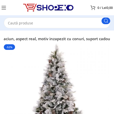
0
/
Lei
0,00
raciun, aspect real, motiv inzapezit cu conuri, suport cadou
-52%