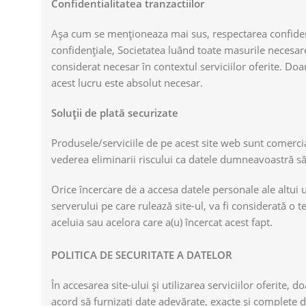
Confidentialitatea tranzactiilor
Așa cum se menționeaza mai sus, respectarea confidenți
confidențiale, Societatea luând toate masurile necesare 
considerat necesar în contextul serviciilor oferite. Doar
acest lucru este absolut necesar.
Soluții de plată securizate
Produsele/serviciile de pe acest site web sunt comercial
vederea eliminarii riscului ca datele dumneavoastră să i
Orice încercare de a accesa datele personale ale altui 
serverului pe care rulează site-ul, va fi considerată o 
aceluia sau acelora care a(u) încercat acest fapt.
POLITICA DE SECURITATE A DATELOR
În accesarea site-ului și utilizarea serviciilor oferite,
acord să furnizați date adevărate, exacte și complete 