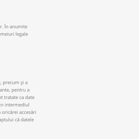
r. În anumite
emeiuri legale
e, precum și a
mante, pentru a
nt tratate ca date
rin intermediul
 oricărei accesări
aptului că datele