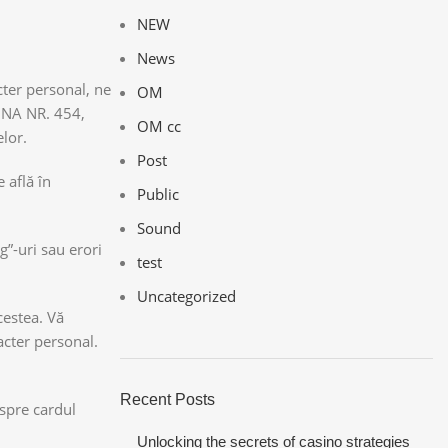
NEW
News
cter personal, ne
OM
TINA NR. 454,
OM cc
lor.
Post
 află în
Public
Sound
g”-uri sau erori
test
Uncategorized
cestea. Vă
acter personal.
Recent Posts
espre cardul
Unlocking the secrets of casino strategies