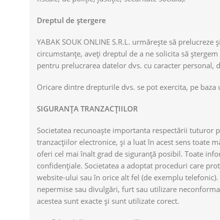
Dreptul de ștergere
YABAK SOUK ONLINE S.R.L. urmărește să prelucreze și s
circumstanțe, aveți dreptul de a ne solicita să șterge
pentru prelucrarea datelor dvs. cu caracter personal, da
Oricare dintre drepturile dvs. se pot exercita, pe baza un
SIGURANȚA TRANZACȚIILOR
Societatea recunoaște importanta respectării tuturor p
tranzacțiilor electronice, și a luat în acest sens toa
oferi cel mai înalt grad de siguranță posibil. Toate info
confidențiale. Societatea a adoptat proceduri care prote
website-ului sau în orice alt fel (de exemplu telefonic).
nepermise sau divulgări, furt sau utilizare neconforma
acestea sunt exacte și sunt utilizate corect.