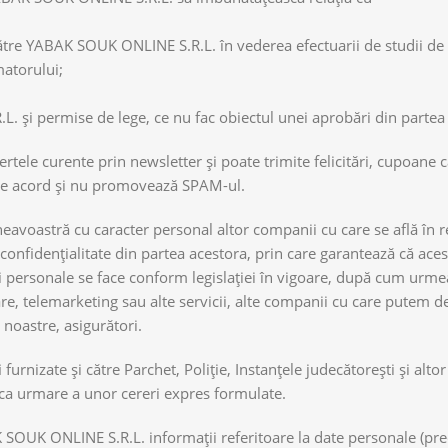
ătre YABAK SOUK ONLINE S.R.L. în vederea efectuarii de studii de pi
atorului;
L. și permise de lege, ce nu fac obiectul unei aprobări din partea u
fertele curente prin newsletter şi poate trimite felicitări, cupoane 
de acord şi nu promovează SPAM-ul.
oastră cu caracter personal altor companii cu care se află în re
onfidențialitate din partea acestora, prin care garantează că aces
ii personale se face conform legislației în vigoare, după cum urme
ncare, telemarketing sau alte servicii, alte companii cu care putem
 noastre, asigurători.
urnizate şi către Parchet, Poliție, Instanțele judecătorești şi altor
şi ca urmare a unor cereri expres formulate.
BAK SOUK ONLINE S.R.L. informații referitoare la date personale (