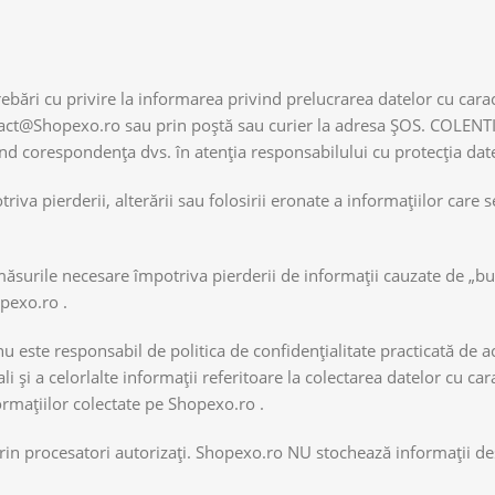
ebări cu privire la informarea privind prelucrarea datelor cu cara
contact@Shopexo.ro sau prin poștă sau curier la adresa ȘOS. COLEN
d corespondența dvs. în atenția responsabilului cu protecția date
va pierderii, alterării sau folosirii eronate a informațiilor care se
măsurile necesare împotriva pierderii de informații cauzate de „bu
opexo.ro .
 nu este responsabil de politica de confidențialitate practicată de a
şi a celorlalte informații referitoare la colectarea datelor cu car
ormațiilor colectate pe Shopexo.ro .
 prin procesatori autorizați. Shopexo.ro NU stochează informații d