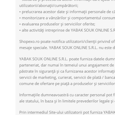
utilizatorii/abonații/cumpărătorii;
• prelucrarea acestor date și informații personale de c
• monitorizare a vânzărilor și comportamentul consum
• evaluarea produselor și serviciilor oferite;
• alte activități intreprinse de YABAK SOUK ONLINE S.R.
Shopexo.ro poate notifica utilizatorii/clienții privind o
mesaje speciale. YABAK SOUK ONLINE S.R.L. nu este 
YABAK SOUK ONLINE S.R.L. poate furniza datele dumneav
parteneriat, dar numai în temeiul unui angajament de c
păstrate în siguranță şi ca furnizarea acestor informaț
servicii de marketing, curierat, servicii de plată / ba
comune de ofertare pe piață a produselor şi serviciilor
Informațiile dumneavoastră cu caracter personal pot fi f
ale statului, în baza şi în limitele prevederilor legale 
Prin intermediul Site-ului utilizatorii pot furniza YA