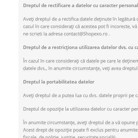
Dreptul de rectificare a datelor cu caracter persona
Aveți dreptul de a rectifica datele deținute în legătură
cazul în care considerați că acestea pot fi incorecte, vă
ne scrieti la adresa contact@Shopexo.ro .
Dreptul de a restricționa utilizarea datelor dvs. cu 
În cazul în care considerați că datele pe care le deține
datele dvs., în anumite circumstanțe, veți avea dreptul 
Dreptul la portabilitatea datelor
Aveți dreptul de a putea lua cu dvs. datele proprii pe 
Dreptul de opoziție la utilizarea datelor cu caracter pe
În anumite circumstanțe, aveți dreptul de a vă opune 
Acest drept de opoziţie poate fi exclus pentru anumite p
fiscale, de poliţie, justiţie, securitate socială).