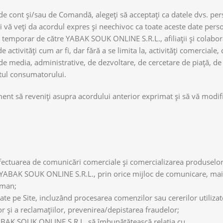
de cont și/sau de Comandă, alegeți să acceptați ca datele dvs. per
vă veți da acordul expres şi neechivoc ca toate aceste date perso
/sau temporar de către YABAK SOUK ONLINE S.R.L., afiliații şi colabor
 activități cum ar fi, dar fără a se limita la, activități comercial
 de media, administrative, de dezvoltare, de cercetare de piață, de 
tul consumatorului.
ent să reveniți asupra acordului anterior exprimat și să vă modifi
fectuarea de comunicări comerciale și comercializarea produselor ș
or YABAK SOUK ONLINE S.R.L., prin orice mijloc de comunicare, mai
uman;
tate pe Site, incluzând procesarea comenzilor sau cererilor utilizat
or și a reclamațiilor, prevenirea/depistarea fraudelor;
 YABAK SOUK ONLINE S.R.L. să îmbunătățească relația cu