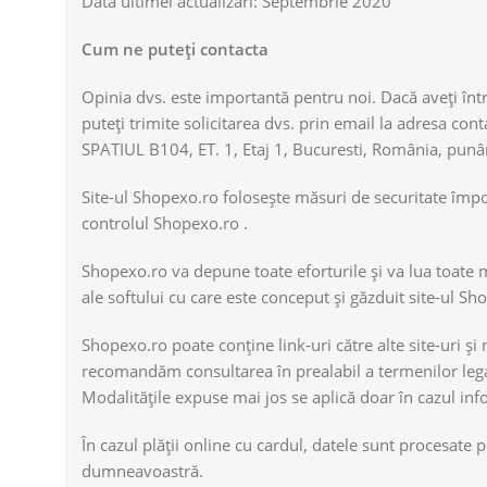
Data ultimei actualizări: Septembrie 2020
Cum ne puteți contacta
Opinia dvs. este importantă pentru noi. Dacă aveți într
puteți trimite solicitarea dvs. prin email la adresa 
SPATIUL B104, ET. 1, Etaj 1, Bucuresti, România, punân
Site-ul Shopexo.ro folosește măsuri de securitate împotri
controlul Shopexo.ro .
Shopexo.ro va depune toate eforturile și va lua toate 
ale softului cu care este conceput şi găzduit site-ul Sh
Shopexo.ro poate conține link-uri către alte site-uri și
recomandăm consultarea în prealabil a termenilor legali 
Modalitățile expuse mai jos se aplică doar în cazul inf
În cazul plății online cu cardul, datele sunt procesate
dumneavoastră.