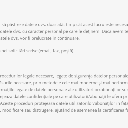
ă păstreze datele dvs. doar atât timp cât acest lucru este necesa
m datele dvs. cu caracter personal pe care le deținem. Dacă avem t
tele dvs. vor fi prelucrate în continuare.
ei solicitări scrise (email, fax, poștă).
rocedurilor legale necesare, legate de siguranța datelor personal
te măsurile necesare, prin metodele cele mai moderne și mai perfor
rmațiile legate de datele personale ale utilizatorilor/abonaților su
jeaza datele confidențiale pe care utilizatorii/abonații le ofera p
 Aceste proceduri protejează datele utilizatorilor/abonaților în fața
, modificare sau distrugere, ajutând de asemenea la certificarea f