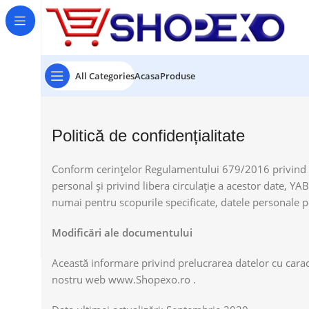
All Categories
Acasa
Produse
Politică de confidențialitate
Conform cerinţelor Regulamentului 679/2016 privind pr
personal și privind libera circulație a acestor date, Y
numai pentru scopurile specificate, datele personale pe 
Modificări ale documentului
Această informare privind prelucrarea datelor cu caract
nostru web www.Shopexo.ro .