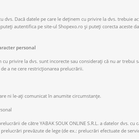
l
 cu dvs. Dacă datele pe care le deținem cu privire la dvs. trebuie ac
 puteți autentifica pe site-ul Shopexo.ro și puteți corecta aceste da
caracter personal
m cu privire la dvs. sunt incorecte sau considerați că nu ar trebui
de a ne cere restricționarea prelucrării.
care ni le-ați comunicat în anumite circumstanțe.
rsonal
prelucrării de către YABAK SOUK ONLINE S.R.L. a datelor dvs. cu c
relucrări prevăzute de lege (de ex.: prelucrări efectuate de servici