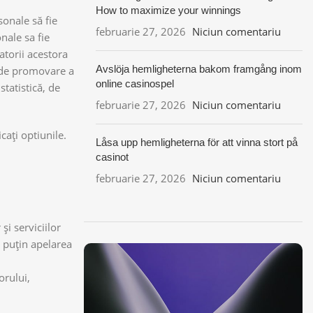
How to maximize your winnings
sonale să fie
februarie 27, 2026
Niciun comentariu
nale sa fie
atorii acestora
Avslöja hemligheterna bakom framgång inom
e, de promovare a
online casinospel
statistică, de
februarie 27, 2026
Niciun comentariu
cați optiunile.
Låsa upp hemligheterna för att vinna stort på
casinot
februarie 27, 2026
Niciun comentariu
i serviciilor
 puțin apelarea
orului,