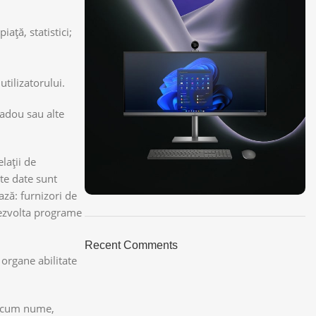
ață, statistici;
tilizatorului.
cadou sau alte
lații de
te date sunt
ază: furnizori de
 dezvolta programe
ON SALE
HP Envy 34
Recent Comments
 organe abilitate
To Shop
precum nume,