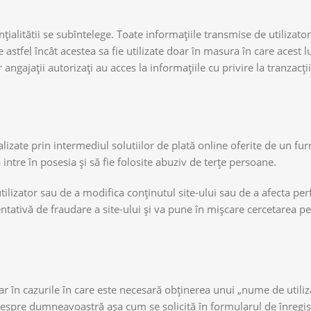
alitătii se subîntelege. Toate informațiile transmise de utilizato
astfel încât acestea sa fie utilizate doar în masura în care acest l
 angajații autorizați au acces la informațiile cu privire la tranzacți
izate prin intermediul solutiilor de plată online oferite de un fur
ntre în posesia și să fie folosite abuziv de terțe persoane.
utilizator sau de a modifica conținutul site-ului sau de a afecta pe
tentativă de fraudare a site-ului și va pune în mișcare cercetarea 
 doar în cazurile în care este necesară obținerea unui „nume de utiliz
despre dumneavoastră așa cum se solicită în formularul de înregis