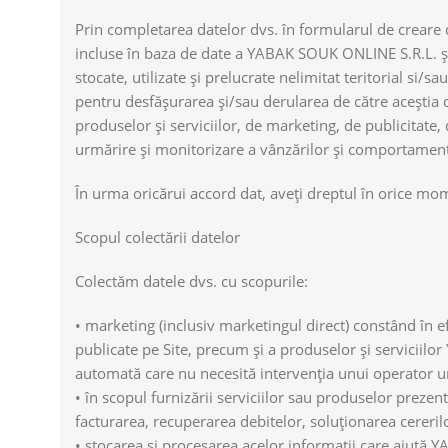
Prin completarea datelor dvs. în formularul de creare 
incluse în baza de date a YABAK SOUK ONLINE S.R.L. şi 
stocate, utilizate şi prelucrate nelimitat teritorial si
pentru desfășurarea și/sau derularea de către aceștia de
produselor şi serviciilor, de marketing, de publicitate,
urmărire şi monitorizare a vânzărilor şi comportamen
În urma oricărui accord dat, aveți dreptul în orice mom
Scopul colectării datelor
Colectăm datele dvs. cu scopurile:
• marketing (inclusiv marketingul direct) constând în e
publicate pe Site, precum și a produselor și serviciil
automată care nu necesită intervenția unui operator 
• în scopul furnizării serviciilor sau produselor prezen
facturarea, recuperarea debitelor, soluționarea cereril
• stocarea și procesarea acelor informații care ajută