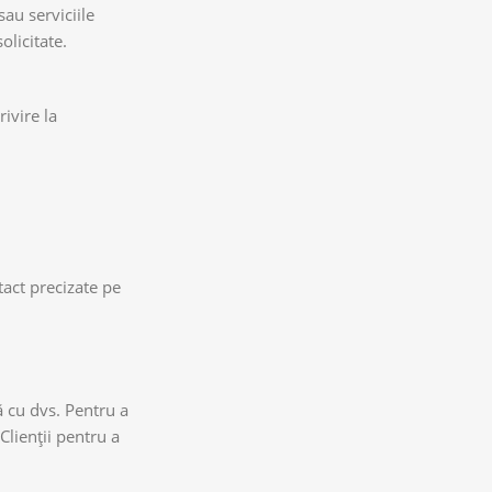
au serviciile
olicitate.
ivire la
ntact precizate pe
ă cu dvs. Pentru a
Clienții pentru a