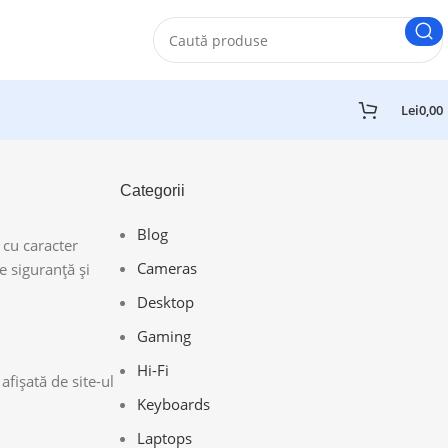
Lei
0,00
Categorii
Blog
 cu caracter
Cameras
e siguranţă şi
Desktop
Gaming
Hi-Fi
afișată de site-ul
Keyboards
Laptops