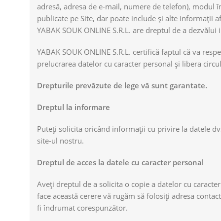
adresă, adresa de e-mail, numere de telefon), modul în c
publicate pe Site, dar poate include și alte informații af
YABAK SOUK ONLINE S.R.L. are dreptul de a dezvălui inf
YABAK SOUK ONLINE S.R.L. certifică faptul că va respect
prelucrarea datelor cu caracter personal și libera circul
Drepturile prevăzute de lege vă sunt garantate.
Dreptul la informare
Puteți solicita oricând informații cu privire la datele d
site-ul nostru.
Dreptul de acces la datele cu caracter personal
Aveți dreptul de a solicita o copie a datelor cu carac
face această cerere vă rugăm să folosiți adresa contact
fi îndrumat corespunzător.