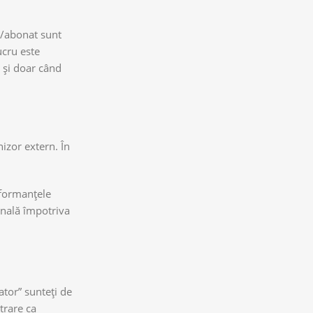
r/abonat sunt
ucru este
i și doar când
nizor extern. În
rformanțele
penală împotriva
ator” sunteți de
trare ca