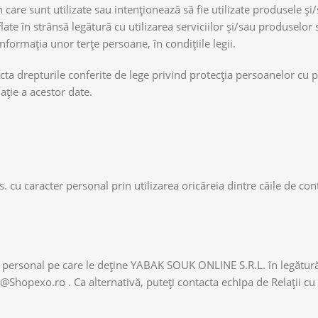
are sunt utilizate sau intenționează să fie utilizate produsele și/s
late în strânsă legătură cu utilizarea serviciilor și/sau produselor s
ormația unor terțe persoane, în condițiile legii.
a drepturile conferite de lege privind protecția persoanelor cu pr
ație a acestor date.
vs. cu caracter personal prin utilizarea oricăreia dintre căile de co
ter personal pe care le deține YABAK SOUK ONLINE S.R.L. în legătur
@Shopexo.ro . Ca alternativă, puteți contacta echipa de Relații cu 