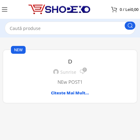
0
/
Lei
0,00
NEW
D
0
Sunrise
NEw POST1
Citeste Mai Mult...