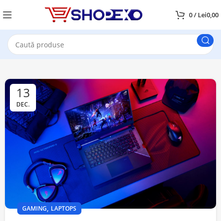
0
/
Lei
0,00
13
DEC.
,
GAMING
LAPTOPS