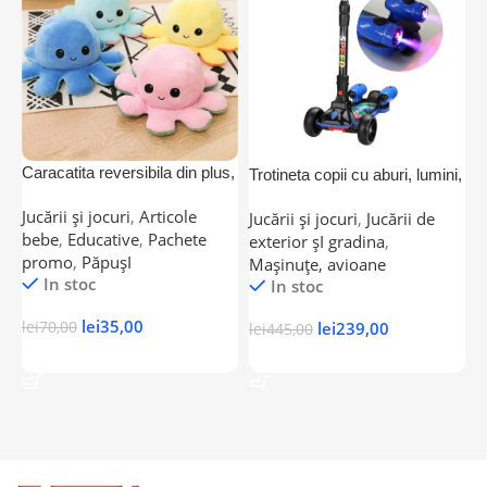
Caracatita reversibila din plus,
L
Trotineta copii cu aburi, lumini,
exprima sentimentele
t
sunete Scooter Rocket9
Jucării și jocuri
,
Articole
J
Jucării și jocuri
,
Jucării de
bebe
,
Educative
,
Pachete
J
exterior șI gradina
,
promo
,
PăpușI
M
Mașinuțe, avioane
In stoc
In stoc
lei
35,00
lei
239,00
lei
70,00
l
lei
445,00
Adaugă În Coș
Adaugă În Coș