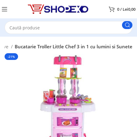
0
/
Lei
0,00
tive
Bucatarie Troller Little Chef 3 in 1 cu lumini si Sunete
-21%