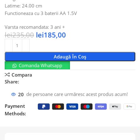
Latime: 24.00 cm
Functioneaza cu 3 baterii AA 1.5V
Varsta recomandata: 3 ani +
lei
235,00
lei
185,00
Adaugă În Coș
Comanda Whatsapp
Compara
Share:
20
de persoane care urmăresc acest produs acum!
Payment
Methods: