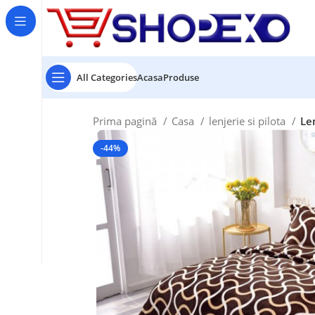
All Categories
Acasa
Produse
Prima pagină
Casa
lenjerie si pilota
Le
-44%