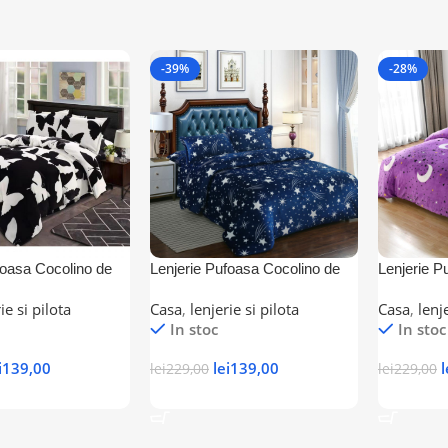
-39%
-28%
foasa Cocolino de
Lenjerie Pufoasa Cocolino de
Lenjerie P
piese
pat dublu 4 piese– all stars
pat dublu 
ie si pilota
Casa
,
lenjerie si pilota
Casa
,
lenj
In stoc
In stoc
i
139,00
lei
139,00
l
lei
229,00
lei
229,00
 Coș
Adaugă În Coș
Adaugă Î