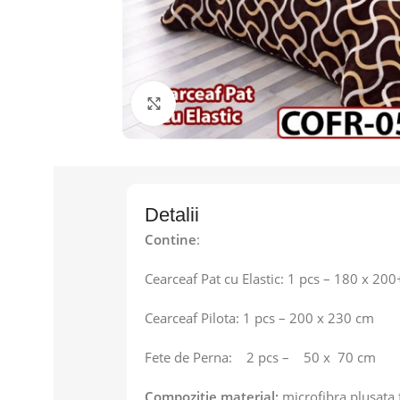
Faceți click pentru a mări
Detalii
Contine
:
Cearceaf Pat cu Elastic: 1 pcs – 180 x 20
Cearceaf Pilota: 1 pcs – 200 x 230 cm
Fete de Perna: 2 pcs – 50 x 70 cm
Compozitie material:
microfibra plusata 