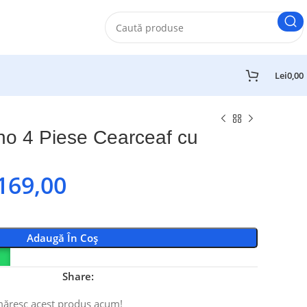
Lei
0,00
ino 4 Piese Cearceaf cu
169,00
Adaugă În Coș
Share:
măresc acest produs acum!