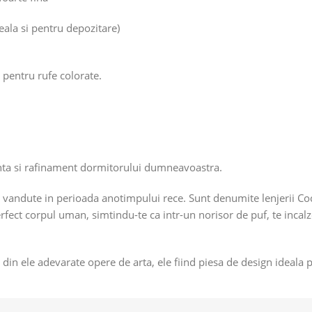
eala si pentru depozitare)
 pentru rufe colorate.
nta si rafinament dormitorului dumneavoastra.
vandute in perioada anotimpului rece. Sunt denumite lenjerii Coco
rfect corpul uman, simtindu-te ca intr-un norisor de puf, te incalz
c din ele adevarate opere de arta, ele fiind piesa de design ideala 