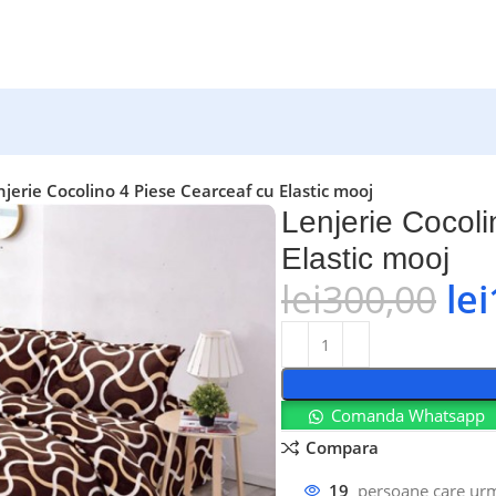
njerie Cocolino 4 Piese Cearceaf cu Elastic mooj
Lenjerie Cocol
Elastic mooj
lei
300,00
lei
Comanda Whatsapp
Compara
19
persoane care ur