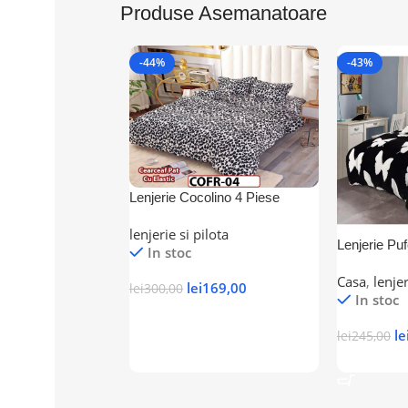
Produse Asemanatoare
-44%
-43%
Lenjerie Cocolino 4 Piese
Cearceaf cu Elastic leopard
lenjerie si pilota
Lenjerie Pu
In stoc
pat dublu 4 
Casa
,
lenjer
lei
169,00
lei
300,00
In stoc
Adaugă În Coș
le
lei
245,00
Adaugă În