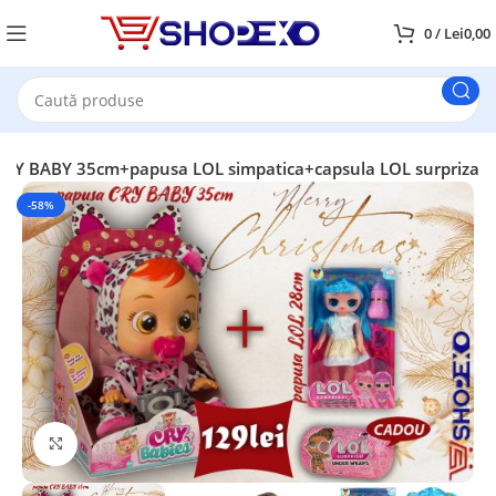
0
/
Lei
0,00
Y BABY 35cm+papusa LOL simpatica+capsula LOL surpriza
-58%
Faceți click pentru a mări