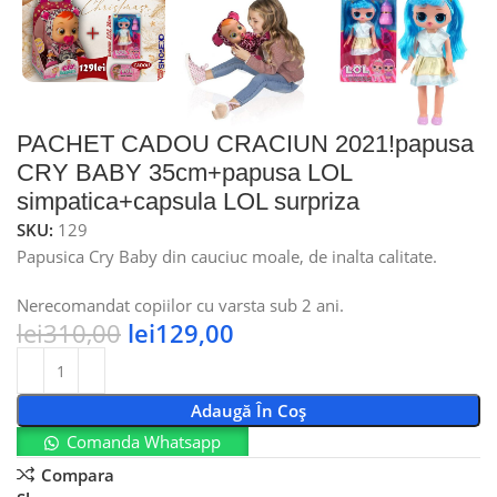
PACHET CADOU CRACIUN 2021!papusa
CRY BABY 35cm+papusa LOL
simpatica+capsula LOL surpriza
SKU:
129
Papusica Cry Baby din cauciuc moale, de inalta calitate.
Nerecomandat copiilor cu varsta sub 2 ani.
lei
310,00
lei
129,00
Adaugă În Coș
Comanda Whatsapp
Compara