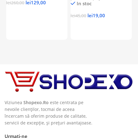
lei
129,00
lei
260,00
In stoc
l
Adaugă În Coș
lei
19,00
lei
45,00
Adaugă În Coș
Viziunea
Shopexo.Ro
este centrata pe
nevoile clienților, tocmai de aceea
încercam să oferim produse de calitate,
servicii de excepție, și prețuri avantajoase.
Urmați-ne