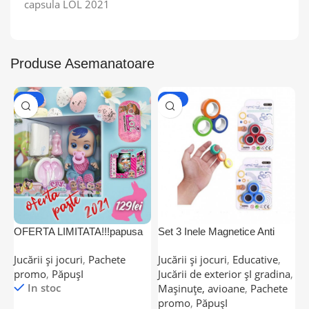
capsula LOL 2021
Produse Asemanatoare
-50%
-58%
OFERTA LIMITATA!!!papusa
Set 3 Inele Magnetice Anti
T
care plange EDITIE
Stres
s
Jucării și jocuri
,
Pachete
Jucării și jocuri
,
Educative
,
J
SPECIALA „feel better”
promo
,
PăpușI
Jucării de exterior șI gradina
,
e
2021+capsula surpriza under
In stoc
Mașinuțe, avioane
,
Pachete
M
wrap+ou 20 surprize CADOU
promo
,
PăpușI