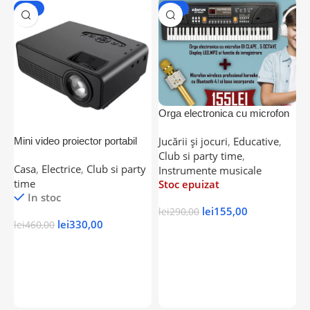
-28%
-47%
Orga electronica cu microfon
61 de clape 5 OCTAVE,
Jucării și jocuri
,
Educative
,
Mini video proiector portabil
O
Display LED,MP3 si functie de
Club si party time
,
Andowl, USB / SD / AV /
U
inregistrare+Microfon wireless
Casa
,
Electrice
,
Club si party
C
Instrumente musicale
HDMI, telecomanda, 1080
f
profesional sistem karaoke
time
I
Stoc epuizat
r
In stoc
lei
155,00
lei
290,00
lei
330,00
lei
460,00
l
Citește Mai Mult
Adaugă În Coș