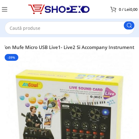
0
/
Lei
0,00
elefon Mufe Micro USB Live1- Live2 Si Accompany Instrument
-39%