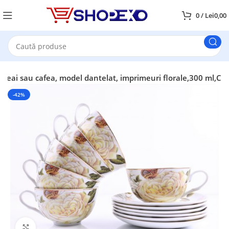
0
/
Lei
0,00
ru ceai sau cafea, model dantelat, imprimeuri florale,300 ml,C
-42%
Faceți click pentru a mări