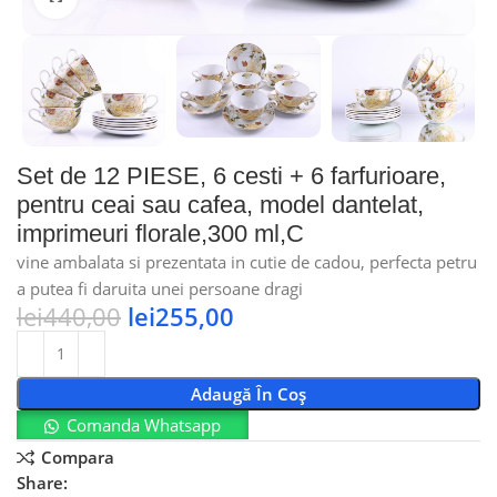
Set de 12 PIESE, 6 cesti + 6 farfurioare,
pentru ceai sau cafea, model dantelat,
imprimeuri florale,300 ml,C
vine ambalata si prezentata in cutie de cadou, perfecta petru
a putea fi daruita unei persoane dragi
lei
440,00
lei
255,00
Adaugă În Coș
Comanda Whatsapp
Compara
Share: