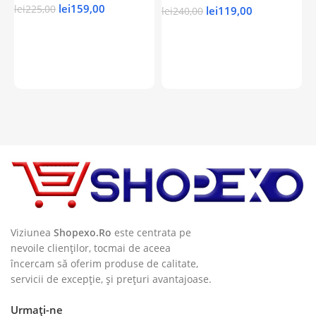
lei
159,00
lei
225,00
lei
119,00
lei
240,00
Adaugă În Coș
Adaugă În Coș
Viziunea
Shopexo.Ro
este centrata pe
nevoile clienților, tocmai de aceea
încercam să oferim produse de calitate,
servicii de excepție, și prețuri avantajoase.
Urmați-ne