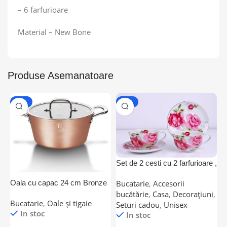
– 6 farfurioare
Material – New Bone
Produse Asemanatoare
-29%
-50%
Set de 2 cesti cu 2 farfurioare ,
S
imprimeu floral/ 300ml,A
i
Oala cu capac 24 cm Bronze
Bucatarie
,
Accesorii
B
Titan Collection Berlinger
bucătărie
,
Casa
,
Decorațiuni
,
b
Bucatarie
,
Oale și tigaie
Haus BH 1689 +CADOU
Seturi cadou
,
Unisex
In stoc
In stoc
l