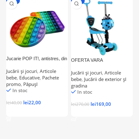
-45%
-37%
B
i
Jucarie POP IT!, antistres, din
OFERTA VARA
J
silicon
2023!!Trotineta 5 IN 1 cu roti
P
Jucării și jocuri
,
Articole
Jucării și jocuri
,
Articole
luminoase Albastra
bebe
,
Educative
,
Pachete
bebe
,
Jucării de exterior șI
promo
,
PăpușI
gradina
l
In stoc
In stoc
lei
22,00
lei
40,00
lei
169,00
lei
270,00
Adaugă În Coș
Adaugă În Coș