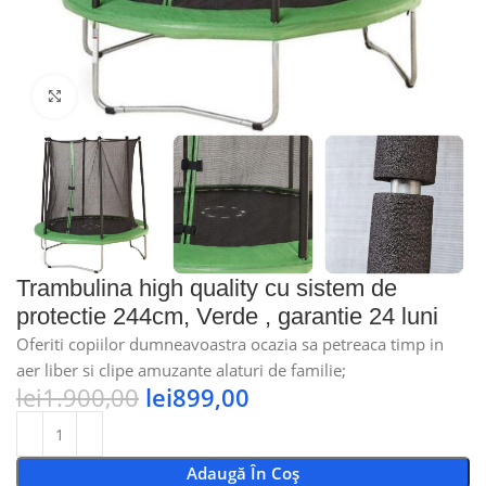
Faceți click pentru a mări
Trambulina high quality cu sistem de
protectie 244cm, Verde , garantie 24 luni
Oferiti copiilor dumneavoastra ocazia sa petreaca timp in
aer liber si clipe amuzante alaturi de familie;
lei
1.900,00
lei
899,00
Adaugă În Coș