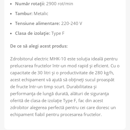
Număr rotații:
2900 rot/min
Tambur:
Metalic
Tensiune alimentare:
220-240 V
Clasa de izolație:
Type F
De ce să alegi acest produs:
Zdrobitorul electric MHK-10 este soluția ideală pentru
prelucrarea fructelor într-un mod rapid și eficient. Cu o
capacitate de 30 litri și o productivitate de 280 kg/h,
acest echipament vă ajută să obțineți sucul proaspăt
de fructe într-un timp scurt. Durabilitatea și
performanța de lungă durată, alături de siguranța
oferită de clasa de izolație Type F, fac din acest
zdrobitor alegerea perfectă pentru cei care doresc un
echipament fiabil pentru procesarea fructelor.