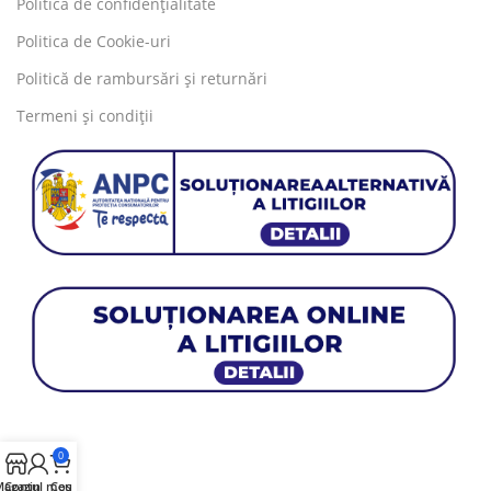
Politică de confidențialitate
Politica de Cookie-uri
Politică de rambursări și returnări
Termeni și condiții
0
agazin
Contul meu
Coș