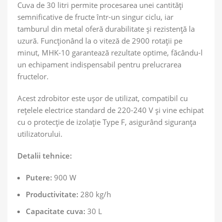
Cuva de 30 litri permite procesarea unei cantități
semnificative de fructe într-un singur ciclu, iar
tamburul din metal oferă durabilitate și rezistență la
uzură. Funcționând la o viteză de 2900 rotații pe
minut, MHK-10 garantează rezultate optime, făcându-l
un echipament indispensabil pentru prelucrarea
fructelor.
Acest zdrobitor este ușor de utilizat, compatibil cu
rețelele electrice standard de 220-240 V și vine echipat
cu o protecție de izolație Type F, asigurând siguranța
utilizatorului.
Detalii tehnice:
Putere:
900 W
Productivitate:
280 kg/h
Capacitate cuva:
30 L