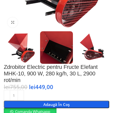
Faceți click pentru a mări
Zdrobitor Electric pentru Fructe Elefant
MHK-10, 900 W, 280 kg/h, 30 L, 2900
rot/min
lei
755,00
lei
449,00
Adaugă În Coș
Comanda Whatsapp