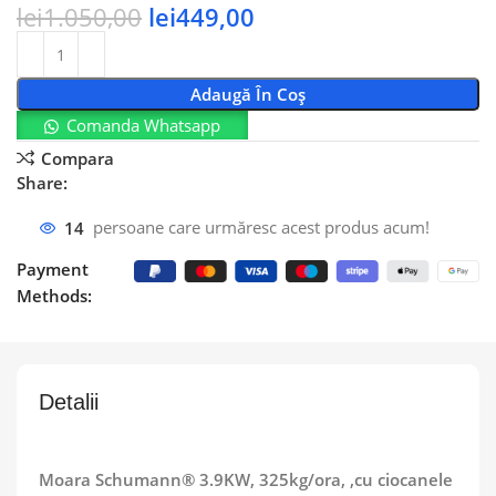
lei
1.050,00
lei
449,00
Adaugă În Coș
Comanda Whatsapp
Compara
Share:
14
persoane care urmăresc acest produs acum!
Payment
Methods:
Detalii
Moara Schumann® 3.9KW, 325kg/ora, ,cu ciocanele