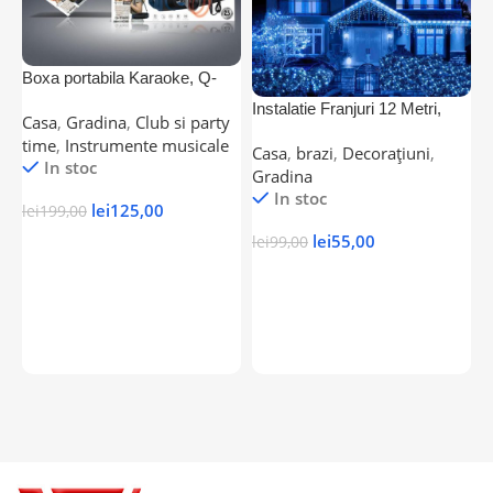
Boxa portabila Karaoke, Q-
YX600, Bluetooth, USB, AUX,
Instalatie Franjuri 12 Metri,
M
Casa
,
Gradina
,
Club si party
Radio FM, Microfon cu fir,
300 Becuri LED ALBASTRU
l
time
,
Instrumente musicale
Andowl, Negru
Casa
,
brazi
,
Decorațiuni
,
C
a
In stoc
Gradina
c
t
In stoc
lei
125,00
lei
199,00
lei
55,00
lei
99,00
l
Adaugă În Coș
Adaugă În Coș