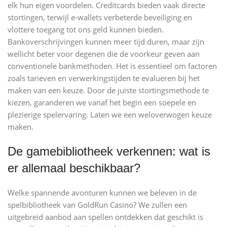
elk hun eigen voordelen. Creditcards bieden vaak directe
stortingen, terwijl e-wallets verbeterde beveiliging en
vlottere toegang tot ons geld kunnen bieden.
Bankoverschrijvingen kunnen meer tijd duren, maar zijn
wellicht beter voor degenen die de voorkeur geven aan
conventionele bankmethoden. Het is essentieel om factoren
zoals tarieven en verwerkingstijden te evalueren bij het
maken van een keuze. Door de juiste stortingsmethode te
kiezen, garanderen we vanaf het begin een soepele en
plezierige spelervaring. Laten we een weloverwogen keuze
maken.
De gamebibliotheek verkennen: wat is
er allemaal beschikbaar?
Welke spannende avonturen kunnen we beleven in de
spelbibliotheek van GoldRun Casino? We zullen een
uitgebreid aanbod aan spellen ontdekken dat geschikt is