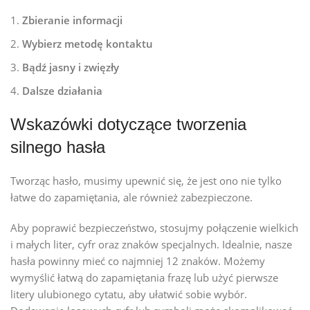
Zbieranie informacji
Wybierz metodę kontaktu
Bądź jasny i zwięzły
Dalsze działania
Wskazówki dotyczące tworzenia
silnego hasła
Tworząc hasło, musimy upewnić się, że jest ono nie tylko
łatwe do zapamiętania, ale również zabezpieczone.
Aby poprawić bezpieczeństwo, stosujmy połączenie wielkich
i małych liter, cyfr oraz znaków specjalnych. Idealnie, nasze
hasła powinny mieć co najmniej 12 znaków. Możemy
wymyślić łatwą do zapamiętania frazę lub użyć pierwsze
litery ulubionego cytatu, aby ułatwić sobie wybór.