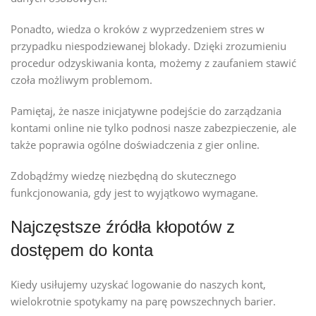
Ponadto, wiedza o kroków z wyprzedzeniem stres w
przypadku niespodziewanej blokady. Dzięki zrozumieniu
procedur odzyskiwania konta, możemy z zaufaniem stawić
czoła możliwym problemom.
Pamiętaj, że nasze inicjatywne podejście do zarządzania
kontami online nie tylko podnosi nasze zabezpieczenie, ale
także poprawia ogólne doświadczenia z gier online.
Zdobądźmy wiedzę niezbędną do skutecznego
funkcjonowania, gdy jest to wyjątkowo wymagane.
Najczęstsze źródła kłopotów z
dostępem do konta
Kiedy usiłujemy uzyskać logowanie do naszych kont,
wielokrotnie spotykamy na parę powszechnych barier.