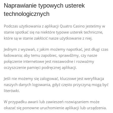
Naprawianie typowych usterek
technologicznych
Podczas użytkowania z aplikacji Quatro Casino jesteśmy w
stanie spotkać się na niektóre typowe usterek techniczne,
które są w stanie zakłócić nasze użytkowanie z niej.
Jednym z wyzwań, z jakim możemy napotkać, jest długi czas
ładowania; aby temu zapobiec, sprawdźmy, czy nasze
połączenie internetowe jest niezawodne i rozważmy
oczyszczenie pamięci podręcznej aplikacji.
Jeśli nie możemy się zalogować, kluczowe jest weryfikacja
naszych danych logowania, gdyż często przyczyną mogą być
literówki.
W przypadku awarii lub zawieszeń rozwiązaniem może
okazać się ponowne uruchomienie aplikacji lub urządzenia.