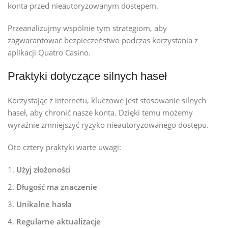
konta przed nieautoryzowanym dostępem.
Przeanalizujmy wspólnie tym strategiom, aby
zagwarantować bezpieczeństwo podczas korzystania z
aplikacji Quatro Casino.
Praktyki dotyczące silnych haseł
Korzystając z internetu, kluczowe jest stosowanie silnych
haseł, aby chronić nasze konta. Dzięki temu możemy
wyraźnie zmniejszyć ryzyko nieautoryzowanego dostępu.
Oto cztery praktyki warte uwagi:
Użyj złożoności
Długość ma znaczenie
Unikalne hasła
Regularne aktualizacje