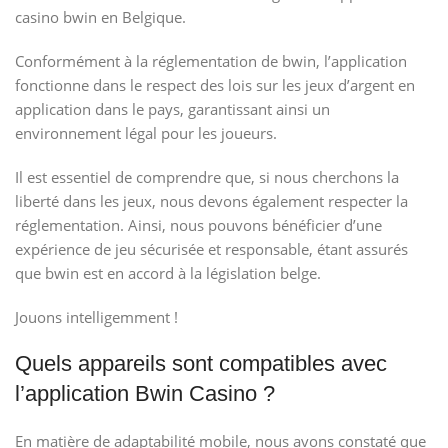
casino bwin en Belgique.
Conformément à la réglementation de bwin, l’application
fonctionne dans le respect des lois sur les jeux d’argent en
application dans le pays, garantissant ainsi un
environnement légal pour les joueurs.
Il est essentiel de comprendre que, si nous cherchons la
liberté dans les jeux, nous devons également respecter la
réglementation. Ainsi, nous pouvons bénéficier d’une
expérience de jeu sécurisée et responsable, étant assurés
que bwin est en accord à la législation belge.
Jouons intelligemment !
Quels appareils sont compatibles avec
l’application Bwin Casino ?
En matière de adaptabilité mobile, nous avons constaté que