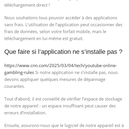
téléchargement direct !
Nous souhaitons tous pouvoir accéder à des applications
sans frais. L’utilisation de l’application peut occasionner des
frais de données, selon votre forfait mobile, mais le
téléchargement en lui-même est gratuit.
Que faire si l’application ne s’installe pas ?
https://www.cnn.com/2025/03/04/tech/youtube-online-
gambling-rules
Si notre application ne s’installe pas, nous
devons appliquer quelques mesures de dépannage
courantes.
Tout d’abord, il est conseillé de vérifier l’espace de stockage
de notre appareil : un espace insuffisant peut causer des
erreurs d’installation.
Ensuite, assurons-nous que le logiciel de notre appareil est à