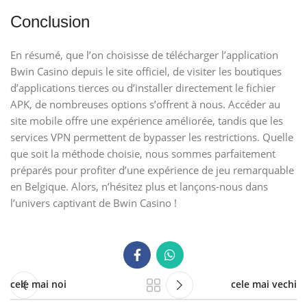
Conclusion
En résumé, que l’on choisisse de télécharger l’application
Bwin Casino depuis le site officiel, de visiter les boutiques
d’applications tierces ou d’installer directement le fichier
APK, de nombreuses options s’offrent à nous. Accéder au
site mobile offre une expérience améliorée, tandis que les
services VPN permettent de bypasser les restrictions. Quelle
que soit la méthode choisie, nous sommes parfaitement
préparés pour profiter d’une expérience de jeu remarquable
en Belgique. Alors, n’hésitez plus et lançons-nous dans
l’univers captivant de Bwin Casino !
cele mai noi
cele mai vechi