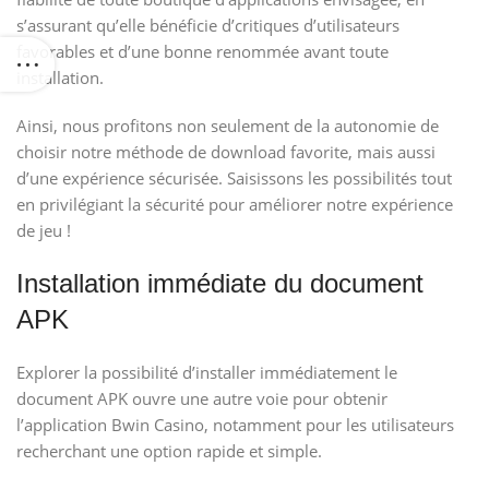
s’assurant qu’elle bénéficie d’critiques d’utilisateurs
favorables et d’une bonne renommée avant toute
installation.
Ainsi, nous profitons non seulement de la autonomie de
choisir notre méthode de download favorite, mais aussi
d’une expérience sécurisée. Saisissons les possibilités tout
en privilégiant la sécurité pour améliorer notre expérience
de jeu !
Installation immédiate du document
APK
Explorer la possibilité d’installer immédiatement le
document APK ouvre une autre voie pour obtenir
l’application Bwin Casino, notamment pour les utilisateurs
recherchant une option rapide et simple.