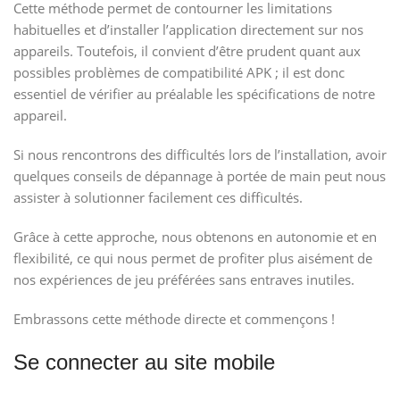
Cette méthode permet de contourner les limitations
habituelles et d’installer l’application directement sur nos
appareils. Toutefois, il convient d’être prudent quant aux
possibles problèmes de compatibilité APK ; il est donc
essentiel de vérifier au préalable les spécifications de notre
appareil.
Si nous rencontrons des difficultés lors de l’installation, avoir
quelques conseils de dépannage à portée de main peut nous
assister à solutionner facilement ces difficultés.
Grâce à cette approche, nous obtenons en autonomie et en
flexibilité, ce qui nous permet de profiter plus aisément de
nos expériences de jeu préférées sans entraves inutiles.
Embrassons cette méthode directe et commençons !
Se connecter au site mobile