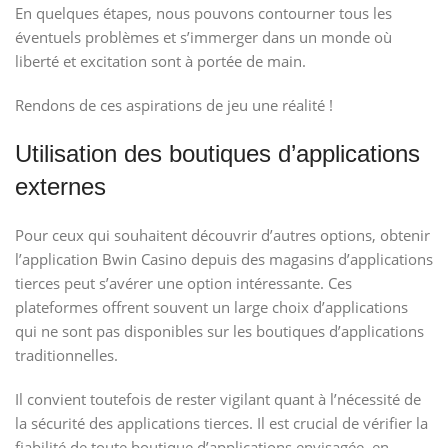
En quelques étapes, nous pouvons contourner tous les
éventuels problèmes et s’immerger dans un monde où
liberté et excitation sont à portée de main.
Rendons de ces aspirations de jeu une réalité !
Utilisation des boutiques d’applications
externes
Pour ceux qui souhaitent découvrir d’autres options, obtenir
l’application Bwin Casino depuis des magasins d’applications
tierces peut s’avérer une option intéressante. Ces
plateformes offrent souvent un large choix d’applications
qui ne sont pas disponibles sur les boutiques d’applications
traditionnelles.
Il convient toutefois de rester vigilant quant à l’nécessité de
la sécurité des applications tierces. Il est crucial de vérifier la
fiabilité de toute boutique d’applications envisagée, en