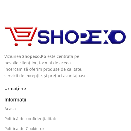
Viziunea
Shopexo.Ro
este centrata pe
nevoile clienților, tocmai de aceea
încercam să oferim produse de calitate,
servicii de excepție, și prețuri avantajoase.
Urmați-ne
Informații
Acasa
Politică de confidențialitate
Politica de Cookie-uri