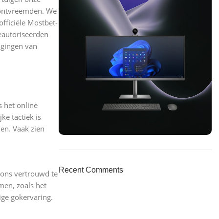
d ontvreemden. We
fficiële Mostbet-
geautoriseerden
igingen van
s het online
e tactiek is
len. Vaak zien
ON SALE
HP Envy 34
Recent Comments
 ons vertrouwd te
men, zoals het
To Shop
ige gokervaring.