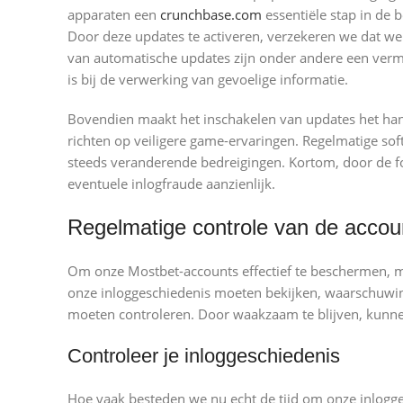
apparaten een
crunchbase.com
essentiële stap in de
Door deze updates te activeren, verzekeren we dat we
van automatische updates zijn onder andere een verm
is bij de verwerking van gevoelige informatie.
Bovendien maakt het inschakelen van updates het ha
richten op veiligere game-ervaringen. Regelmatige so
steeds veranderende bedreigingen. Kortom, door de fo
eventuele inlogfraude aanzienlijk.
Regelmatige controle van de account
Om onze Mostbet-accounts effectief te beschermen, mo
onze inloggeschiedenis moeten bekijken, waarschuwin
moeten controleren. Door waakzaam te blijven, kunnen
Controleer je inloggeschiedenis
Hoe vaak besteden we nu echt de tijd om onze inlogges