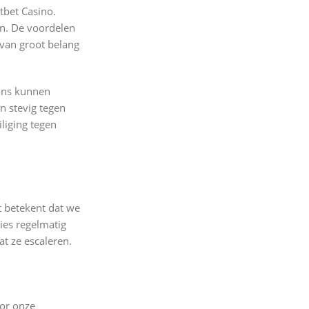
tbet Casino.
en. De voordelen
van groot belang
ons kunnen
n stevig tegen
liging tegen
t betekent dat we
ies regelmatig
t ze escaleren.
oor onze