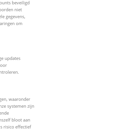
ounts beveiligd
oorden niet
ële gegevens,
varingen om
ige updates
Door
ntroleren.
ngen, waaronder
nze systemen zijn
kende
szelf bloot aan
risico effectief