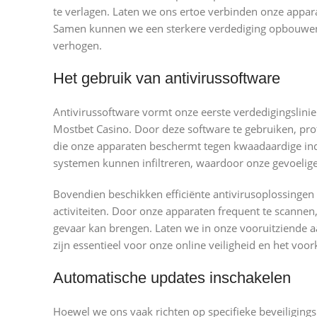
te verlagen. Laten we ons ertoe verbinden onze appara
Samen kunnen we een sterkere verdediging opbouwen t
verhogen.
Het gebruik van antivirussoftware
Antivirussoftware vormt onze eerste verdedigingslinie
Mostbet Casino. Door deze software te gebruiken, pro
die onze apparaten beschermt tegen kwaadaardige indr
systemen kunnen infiltreren, waardoor onze gevoeli
Bovendien beschikken efficiënte antivirusoplossinge
activiteiten. Door onze apparaten frequent te scanne
gevaar kan brengen. Laten we in onze vooruitziende a
zijn essentieel voor onze online veiligheid en het vo
Automatische updates inschakelen
Hoewel we ons vaak richten op specifieke beveiliging