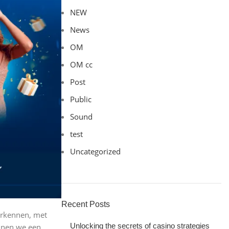
NEW
News
OM
OM cc
Post
Public
Sound
test
Uncategorized
Recent Posts
erkennen, met
Unlocking the secrets of casino strategies
nnen we een