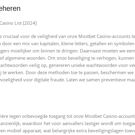
eheren
cruciaal voor de veiligheid van onze Mostbet Casino-accounts t
or een mix van kapitalen, kleine letters, getallen en symbolen 
ngers moeilijker om binnen te dringen. Daarnaast moeten we een
n of algemene woorden. Om onze beveiliging te verhogen, kunne
wachtwoorden veilig op, genereren unieke wachtwoorden voor ver
ij te werken. Door deze methoden toe te passen, beschermen we n
voeligheid voor digitale fraude. Laten we samen preventieve maa
rrière tegen onbevoegde toegang tot onze Mostbet Casino-account
nzienlijk, waardoor het voor aanvallers lastiger wordt om toegang
en mobiel apparaat, wat belangrijke extra beveiligingslagen toevo