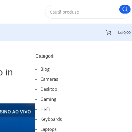
Lei
0,00
Categorii
Blog
 in
Cameras
Desktop
Gaming
Hi-Fi
Keyboards
Laptops