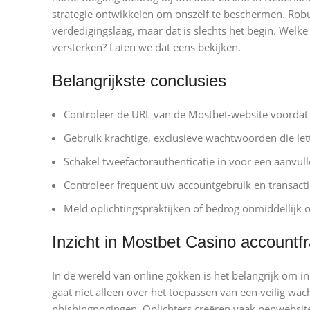
strategie ontwikkelen om onszelf te beschermen. Rob
verdedigingslaag, maar dat is slechts het begin. Wel
versterken? Laten we dat eens bekijken.
Belangrijkste conclusies
Controleer de URL van de Mostbet-website voordat 
Gebruik krachtige, exclusieve wachtwoorden die let
Schakel tweefactorauthenticatie in voor een aanvulle
Controleer frequent uw accountgebruik en transactier
Meld oplichtingspraktijken of bedrog onmiddellijk
Inzicht in Mostbet Casino accountf
In de wereld van online gokken is het belangrijk om in
gaat niet alleen over het toepassen van een veilig wa
phishingpogingen. Oplichters creëren vaak nepwebsite