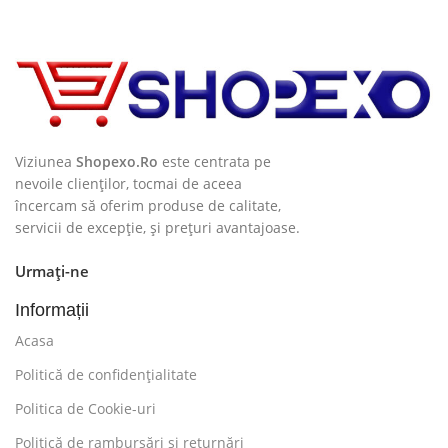
Viziunea
Shopexo.Ro
este centrata pe
nevoile clienților, tocmai de aceea
încercam să oferim produse de calitate,
servicii de excepție, și prețuri avantajoase.
Urmați-ne
Informații
Acasa
Politică de confidențialitate
Politica de Cookie-uri
Politică de rambursări și returnări
Termeni și condiții