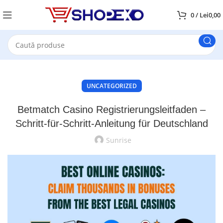
0
/
Lei
0,00
UNCATEGORIZED
Betmatch Casino Registrierungsleitfaden –
Schritt-für-Schritt-Anleitung für Deutschland
Sunrise