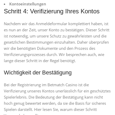
Kontoeinstellungen
Schritt 4: Verifizierung Ihres Kontos
Nachdem wir das Anmeldeformular komplettiert haben, ist
es nun an der Zeit, unser Konto zu bestätigen. Dieser Schritt
ist notwendig, um unsere Schutz zu gewährleisten und die
gesetzlichen Bestimmungen einzuhalten. Daher überprüfen
wir die benötigten Dokumente und den Prozess des
Verifizierungsprozesses durch. Wir besprechen auch, wie
lange dieser Schritt in der Regel benötigt.
Wichtigkeit der Bestätigung
Bei der Registrierung im Betmatch Casino ist die
Verifizierung unseres Kontos unerlässlich für ein geschütztes
Spielerlebnis. Die Bedeutung der Bestätigung kann nicht
hoch genug bewertet werden, da sie die Basis für sicheres
Spielen darstellt. Hier lesen Sie, warum dieser Schritt