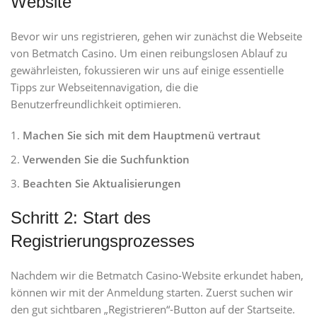
Website
Bevor wir uns registrieren, gehen wir zunächst die Webseite
von Betmatch Casino. Um einen reibungslosen Ablauf zu
gewährleisten, fokussieren wir uns auf einige essentielle
Tipps zur Webseitennavigation, die die
Benutzerfreundlichkeit optimieren.
Machen Sie sich mit dem Hauptmenü vertraut
Verwenden Sie die Suchfunktion
Beachten Sie Aktualisierungen
Schritt 2: Start des
Registrierungsprozesses
Nachdem wir die Betmatch Casino-Website erkundet haben,
können wir mit der Anmeldung starten. Zuerst suchen wir
den gut sichtbaren „Registrieren“-Button auf der Startseite.