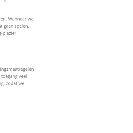
eren. Wanneer we
t gaan spelen.
-plezier
gingsmaatregelen
 toegang veel
ng, zodat we