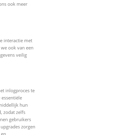
t ons ook meer
 interactie met
n we ook van een
gevens veilig
t inlogproces te
essentiële
middellijk hun
 zodat zelfs
nnen gebruikers
e upgrades zorgen
 en