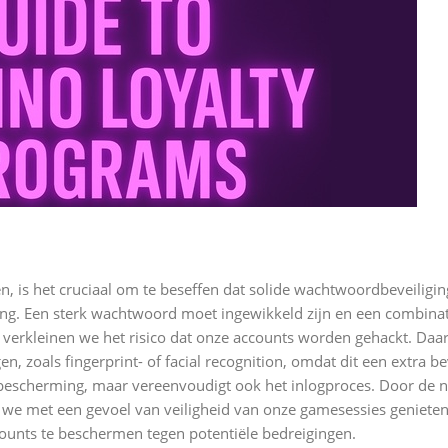
 is het cruciaal om te beseffen dat solide wachtwoordbeveiligin
ang. Een sterk wachtwoord moet ingewikkeld zijn en een combinat
r verkleinen we het risico dat onze accounts worden gehackt. Daar
 zoals fingerprint- of facial recognition, omdat dit een extra be
 bescherming, maar vereenvoudigt ook het inlogproces. Door de n
we met een gevoel van veiligheid van onze gamesessies geniete
nts te beschermen tegen potentiële bedreigingen.