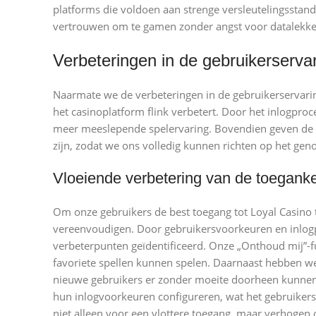
platforms die voldoen aan strenge versleutelingsstand
vertrouwen om te gamen zonder angst voor datalekke
Verbeteringen in de gebruikerserva
Naarmate we de verbeteringen in de gebruikerservari
het casinoplatform flink verbetert. Door het inlogpro
meer meeslepende spelervaring. Bovendien geven de v
zijn, zodat we ons volledig kunnen richten op het geno
Vloeiende verbetering van de toeganke
Om onze gebruikers de best toegang tot Loyal Casino
vereenvoudigen. Door gebruikersvoorkeuren en inlog
verbeterpunten geïdentificeerd. Onze „Onthoud mij”-fu
favoriete spellen kunnen spelen. Daarnaast hebben we 
nieuwe gebruikers er zonder moeite doorheen kunnen n
hun inlogvoorkeuren configureren, wat het gebruikers
niet alleen voor een vlottere toegang, maar verhogen