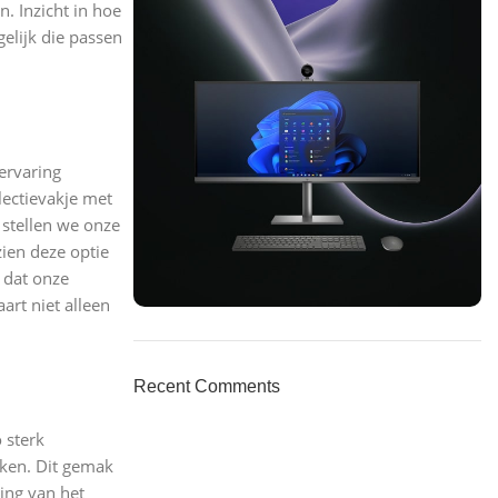
n. Inzicht in hoe
elijk die passen
ervaring
lectievakje met
 stellen we onze
ien deze optie
 dat onze
rt niet alleen
ON SALE
HP Envy 34
Recent Comments
To Shop
 sterk
iken. Dit gemak
ing van het