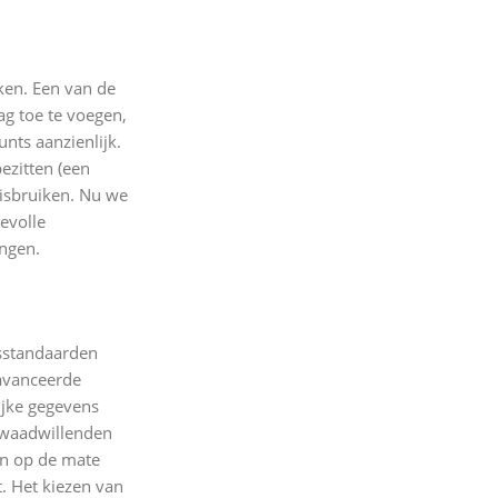
ken. Een van de
ag toe te voegen,
nts aanzienlijk.
ezitten (een
isbruiken. Nu we
evolle
engen.
gsstandaarden
eavanceerde
ijke gegevens
 kwaadwillenden
en op de mate
. Het kiezen van