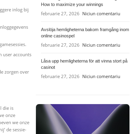
How to maximize your winnings
gere inlog bij
februarie 27, 2026
Niciun comentariu
 inloggegevens
Avslöja hemligheterna bakom framgång inom
online casinospel
 gamesessies.
februarie 27, 2026
Niciun comentariu
m user accounts
Låsa upp hemligheterna för att vinna stort på
casinot
de zorgen over
februarie 27, 2026
Niciun comentariu
 die is
 we onze
hoeven we onze
j’ de sessie-