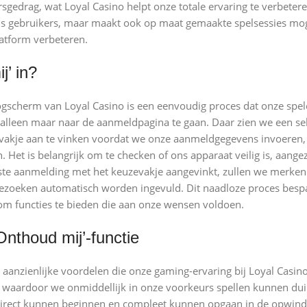
rsgedrag, wat Loyal Casino helpt onze totale ervaring te verbetere
 als gebruikers, maar maakt ook op maat gemaakte spelsessies mog
atform verbeteren.
j’ in?
logscherm van Loyal Casino is een eenvoudig proces dat onze spel
 alleen maar naar de aanmeldpagina te gaan. Daar zien we een se
t vakje aan te vinken voordat we onze aanmeldgegevens invoeren,
et is belangrijk om te checken of ons apparaat veilig is, aangez
ste aanmelding met het keuzevakje aangevinkt, zullen we merken
ezoeken automatisch worden ingevuld. Dit naadloze proces bespaa
 om functies te bieden die aan onze wensen voldoen.
Onthoud mij’-functie
 aanzienlijke voordelen die onze gaming-ervaring bij Loyal Casino
es, waardoor we onmiddellijk in onze voorkeurs spellen kunnen du
irect kunnen beginnen en compleet kunnen opgaan in de opwind