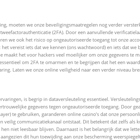
ng, moeten we onze beveiligingsmaatregelen nog verder verster
tweefactorauthenticatie (2FA). Door een aanvullende verificatiela
ren we ook het risico op ongeautoriseerde toegang tot onze accou
 het vereist iets dat we kennen (ons wachtwoord) en iets dat we b
ie maakt het voor hackers veel moeilijker om onze gegevens te m
t essentieel om 2FA te omarmen en te begrijpen dat het een waard
ing. Laten we onze online veiligheid naar een verder niveau br
varingen, is begrip in dataversleuteling essentieel. Versleutelin
vertrouwelijke gegevens tegen ongeautoriseerde toegang. Door g
Layer) te gebruiken, garanderen online casino’s dat onze persoonl
 veilig communicatiekanaal ontstaat. Dit betekent dat zelfs als
n niet leesbaar blijven. Daarnaast is het belangrijk dat we lett
, aangezien dit hun toewijding aan onze bescherming weerspiegelt