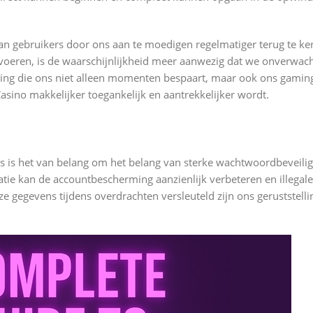
an gebruikers door ons aan te moedigen regelmatiger terug te k
voeren, is de waarschijnlijkheid meer aanwezig dat we onverwach
ging die ons niet alleen momenten bespaart, maar ook ons gaming
sino makkelijker toegankelijk en aantrekkelijker wordt.
rs is het van belang om het belang van sterke wachtwoordbeveili
tie kan de accountbescherming aanzienlijk verbeteren en illegale
 gegevens tijdens overdrachten versleuteld zijn ons geruststelli