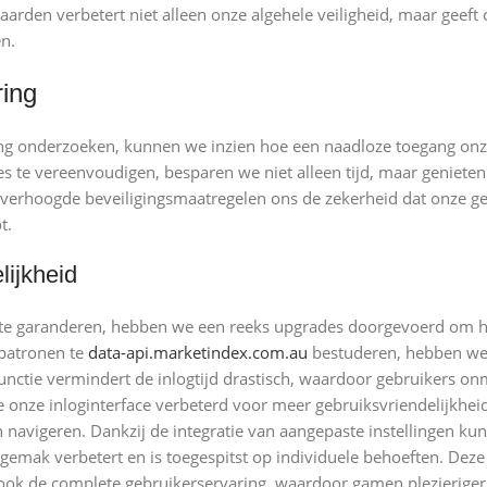
aarden verbetert niet alleen onze algehele veiligheid, maar geef
n.
ring
ng onderzoeken, kunnen we inzien hoe een naadloze toegang onze
ces te vereenvoudigen, besparen we niet alleen tijd, maar geniete
erhoogde beveiligingsmaatregelen ons de zekerheid dat onze ge
t.
lijkheid
 te garanderen, hebben we een reeks upgrades doorgevoerd om he
patronen te
data-api.marketindex.com.au
bestuderen, hebben we 
nctie vermindert de inlogtijd drastisch, waardoor gebruikers on
onze inloginterface verbeterd voor meer gebruiksvriendelijkheid,
avigeren. Dankzij de integratie van aangepaste instellingen ku
gemak verbetert en is toegespitst op individuele behoeften. Dez
 ook de complete gebruikerservaring, waardoor gamen plezieriger