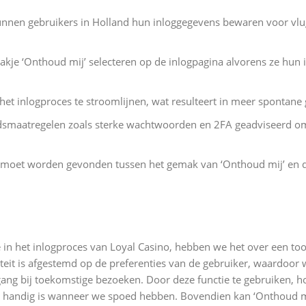
unnen gebruikers in Holland hun inloggegevens bewaren voor vlug
vakje ‘Onthoud mij’ selecteren op de inlogpagina alvorens ze hun
het inlogproces te stroomlijnen, wat resulteert in meer spontane
eidsmaatregelen zoals sterke wachtwoorden en 2FA geadviseerd o
ans moet worden gevonden tussen het gemak van ‘Onthoud mij’ en 
in het inlogproces van Loyal Casino, hebben we het over een tool
teit is afgestemd op de preferenties van de gebruiker, waardoor
ng bij toekomstige bezoeken. Door deze functie te gebruiken, 
l handig is wanneer we spoed hebben. Bovendien kan ‘Onthoud mi