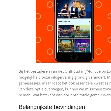
Bij het bestuderen van de „Onthoud mij”-functie bij L
mogelijkheid onze inlogervaring grondig verandert. Met
gamesessies, maar roept het ook essentiële kwesties 
van deze optie overwegen, kunnen we misschien zowel 
nemen. Wat betekent dit voor onze totale game-ervar
Belangrijkste bevindingen