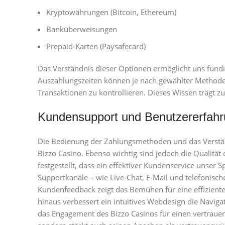
Kryptowährungen (Bitcoin, Ethereum)
Banküberweisungen
Prepaid-Karten (Paysafecard)
Das Verständnis dieser Optionen ermöglicht uns fundie
Auszahlungszeiten können je nach gewählter Methode 
Transaktionen zu kontrollieren. Dieses Wissen trägt z
Kundensupport und Benutzererfah
Die Bedienung der Zahlungsmethoden und das Verständ
Bizzo Casino. Ebenso wichtig sind jedoch die Qualität
festgestellt, dass ein effektiver Kundenservice unser S
Supportkanäle – wie Live-Chat, E-Mail und telefonisc
Kundenfeedback zeigt das Bemühen für eine effiziente
hinaus verbessert ein intuitives Webdesign die Navigat
das Engagement des Bizzo Casinos für einen vertraue