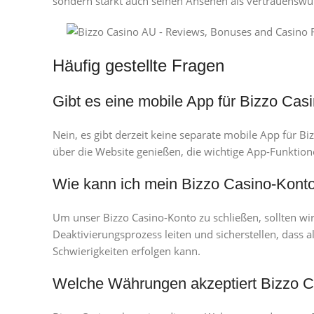
sondern stärkt auch seinen Ansehen als vertrauenswürd
Häufig gestellte Fragen
Gibt es eine mobile App für Bizzo Cas
Nein, es gibt derzeit keine separate mobile App für B
über die Website genießen, die wichtige App-Funktio
Wie kann ich mein Bizzo Casino-Kont
Um unser Bizzo Casino-Konto zu schließen, sollten w
Deaktivierungsprozess leiten und sicherstellen, dass a
Schwierigkeiten erfolgen kann.
Welche Währungen akzeptiert Bizzo 