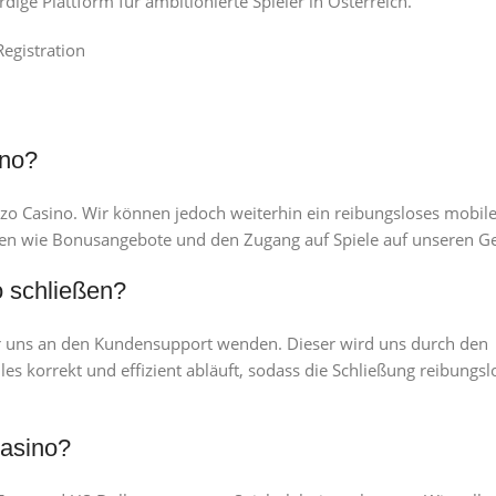
ige Plattform für ambitionierte Spieler in Österreich.
ino?
izzo Casino. Wir können jedoch weiterhin ein reibungsloses mobile
nen wie Bonusangebote und den Zugang auf Spiele auf unseren Ger
o schließen?
ir uns an den Kundensupport wenden. Dieser wird uns durch den
lles korrekt und effizient abläuft, sodass die Schließung reibungs
Casino?