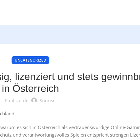
UNCATEGORIZED
ig, lizenziert und stets gewinn
in Österreich
Publicat de
Sunrise
 warum es sich in Österreich als vertrauenswürdige Online-Gami
chutz und verantwortungsvolles Spielen entspricht strengen Li