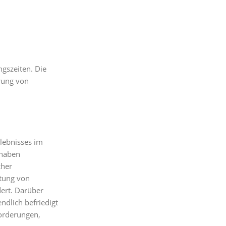
ngszeiten. Die
rung von
lebnisses im
 haben
cher
rtung von
dert. Darüber
ndlich befriedigt
forderungen,