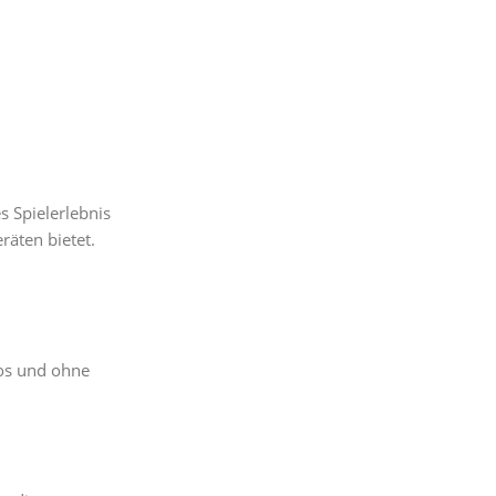
s Spielerlebnis
äten bietet.
los und ohne