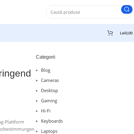
Lei
0,00
Categorii
Blog
bringend
Cameras
Desktop
Gaming
Hi-Fi
Keyboards
ng-Plattform
zenzbestimmungen
Laptops