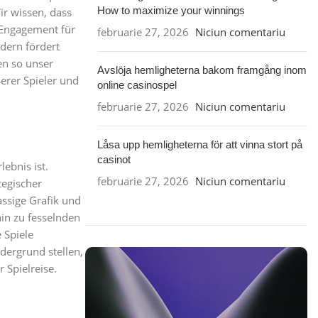
How to maximize your winnings
ir wissen, dass
r Engagement für
februarie 27, 2026
Niciun comentariu
dern fördert
en so unser
Avslöja hemligheterna bakom framgång inom
erer Spieler und
online casinospel
februarie 27, 2026
Niciun comentariu
Låsa upp hemligheterna för att vinna stort på
casinot
ebnis ist.
februarie 27, 2026
Niciun comentariu
tegischer
ssige Grafik und
hin zu fesselnden
 Spiele
dergrund stellen,
 Spielreise.