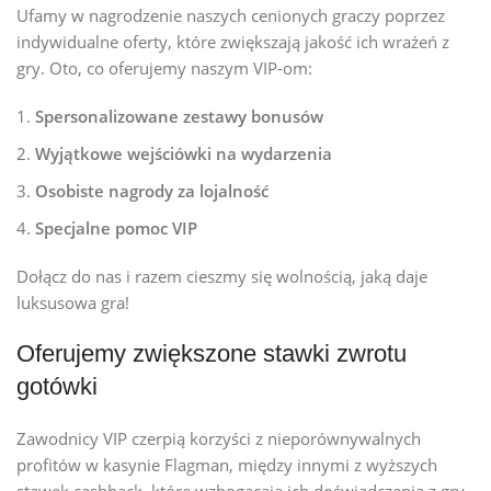
Ufamy w nagrodzenie naszych cenionych graczy poprzez
indywidualne oferty, które zwiększają jakość ich wrażeń z
gry. Oto, co oferujemy naszym VIP-om:
Spersonalizowane zestawy bonusów
Wyjątkowe wejściówki na wydarzenia
Osobiste nagrody za lojalność
Specjalne pomoc VIP
Dołącz do nas i razem cieszmy się wolnością, jaką daje
luksusowa gra!
Oferujemy zwiększone stawki zwrotu
gotówki
Zawodnicy VIP czerpią korzyści z nieporównywalnych
profitów w kasynie Flagman, między innymi z wyższych
stawek cashback, które wzbogacają ich doświadczenia z gry.