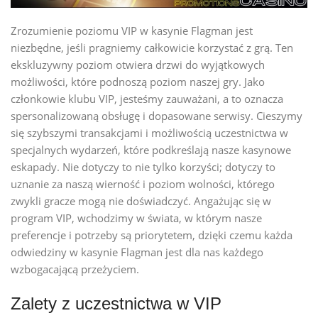
Zrozumienie poziomu VIP w kasynie Flagman jest
niezbędne, jeśli pragniemy całkowicie korzystać z grą. Ten
ekskluzywny poziom otwiera drzwi do wyjątkowych
możliwości, które podnoszą poziom naszej gry. Jako
członkowie klubu VIP, jesteśmy zauważani, a to oznacza
spersonalizowaną obsługę i dopasowane serwisy. Cieszymy
się szybszymi transakcjami i możliwością uczestnictwa w
specjalnych wydarzeń, które podkreślają nasze kasynowe
eskapady. Nie dotyczy to nie tylko korzyści; dotyczy to
uznanie za naszą wierność i poziom wolności, którego
zwykli gracze mogą nie doświadczyć. Angażując się w
program VIP, wchodzimy w świata, w którym nasze
preferencje i potrzeby są priorytetem, dzięki czemu każda
odwiedziny w kasynie Flagman jest dla nas każdego
wzbogacającą przeżyciem.
Zalety z uczestnictwa w VIP