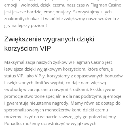
emocji i wolności, dzięki czemu nasz czas w Flagman Casino
jest jeszcze bardziej emocjonujący. Skorzystajmy z tych
znakomitych okazji i wspólnie zwiększmy nasze wrażenia z
gry na lepszy poziom!
Zwiększenie wygranych dzięki
korzyściom VIP
Maksymalizacja naszych zysków w Flagman Casino jest
łatwiejsza dzięki wyjątkowym korzyściom, które oferuje
status VIP. Jako VIP-y, korzystamy z dopasowanych bonusów
i zwiększonych limitów wypłat, co daje nam większą
swobodę w zarządzaniu naszymi środkami. Ekskluzywne
promocje stworzone specjalnie dla nas podtrzymują emocje
i gwarantują nieustanne nagrody. Mamy również dostęp do
spersonalizowanych menedżerów kont, dzięki czemu
możemy liczyć na wsparcie zawsze, gdy go potrzebujemy.
Ponadto, możemy uczestniczyć w wyjątkowych