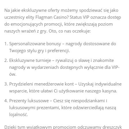
Na jakie ekskluzywne oferty możemy spodziewać się jako
uczestnicy elity Flagman Casino? Status VIP oznacza dostęp
do emocjonujących promocji, które zwiększają poziom
naszych wrażeń z gry. Oto, co nas oczekuje:
Spersonalizowane bonusy – nagrody dostosowane do
Twojego stylu gry i preferencji.
Ekskluzywne turnieje – rywalizuj o sławę i znakomite
nagrody w wydarzeniach dostępnych wyłącznie dla VIP-
ów.
Przydzieleni menedżerowie kont – Uzyskaj indywidualne
wsparcie, które ułatwi Ci użytkowanie naszego kasyna.
Prezenty luksusowe – Ciesz się niespodziankami i
luksusowymi prezentami, które odzwierciedlają naszą
lojalność.
Dzięki tym wyjątkowym promocjom odczuwamy dreszczyk