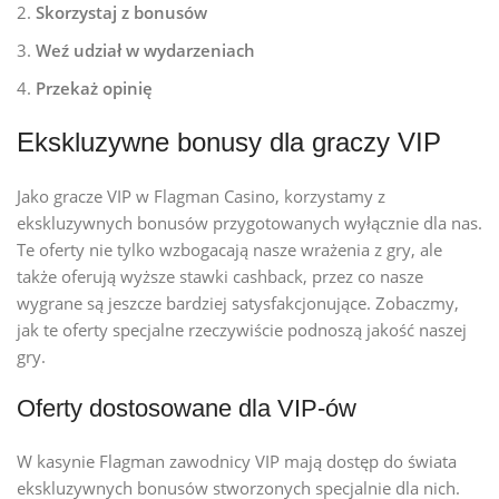
Skorzystaj z bonusów
Weź udział w wydarzeniach
Przekaż opinię
Ekskluzywne bonusy dla graczy VIP
Jako gracze VIP w Flagman Casino, korzystamy z
ekskluzywnych bonusów przygotowanych wyłącznie dla nas.
Te oferty nie tylko wzbogacają nasze wrażenia z gry, ale
także oferują wyższe stawki cashback, przez co nasze
wygrane są jeszcze bardziej satysfakcjonujące. Zobaczmy,
jak te oferty specjalne rzeczywiście podnoszą jakość naszej
gry.
Oferty dostosowane dla VIP-ów
W kasynie Flagman zawodnicy VIP mają dostęp do świata
ekskluzywnych bonusów stworzonych specjalnie dla nich.