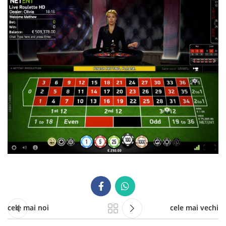
cele mai noi
cele mai vechi