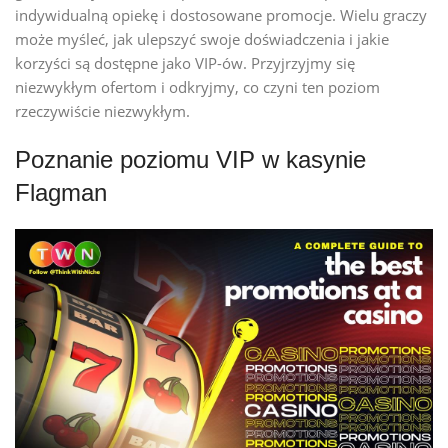
indywidualną opiekę i dostosowane promocje. Wielu graczy
może myśleć, jak ulepszyć swoje doświadczenia i jakie
korzyści są dostępne jako VIP-ów. Przyjrzyjmy się
niezwykłym ofertom i odkryjmy, co czyni ten poziom
rzeczywiście niezwykłym.
Poznanie poziomu VIP w kasynie
Flagman