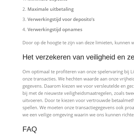
Maximale uitbetaling
Verwerkingstijd voor deposito’s
Verwerkingstijd opnames
Door op de hoogte te zijn van deze limieten, kunnen 
Het verzekeren van veiligheid en ze
Om optimaal te profiteren van onze spelervaring bij L
onze transacties. We hechten waarde aan onze vrijhei
gegevens. Daarom kiezen we voor versleutelde en gec
bij met de nieuwste veiligheidsmaatregelen, zoals tw
uitvoeren. Door te kiezen voor vertrouwde betaalmet
spellen. We moeten onze transactiegegevens ook proa
we een veilige omgeving waarin we ons kunnen richten
FAQ