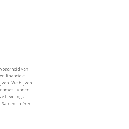
uwbaarheid van
en financiële
jven. We blijven
 opnames kunnen
e lievelings
n. Samen creëren