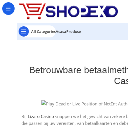
All Categories
Acasa
Produse
Betrouwbare betaalmetho
Cas
Bij
Lizaro Casino
snappen we het gewicht van zekere b
die passen bij uw vereisten, van betaalkaarten en deb