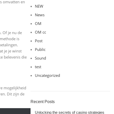
es omvatten en
NEW
News
OM
OM cc
. Of je nu de
almethode is
Post
betalingen.
Public
t je je winst
ke belevenis die
Sound
test
Uncategorized
re mogelijkheid
en. Dit zijn de
Recent Posts
Unlocking the secrets of casino strategies