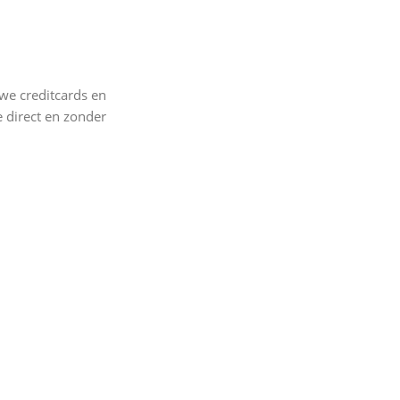
we creditcards en
e direct en zonder