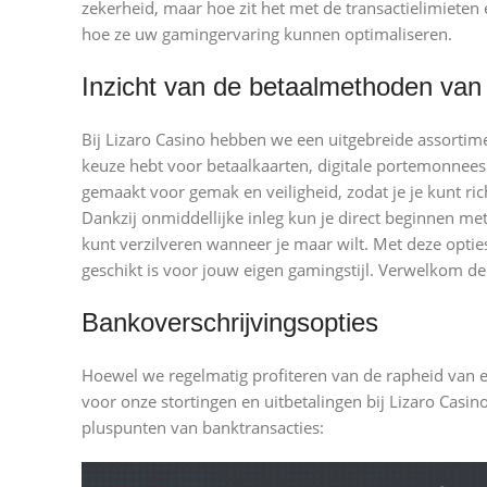
zekerheid, maar hoe zit het met de transactielimiete
hoe ze uw gamingervaring kunnen optimaliseren.
Inzicht van de betaalmethoden van
Bij Lizaro Casino hebben we een uitgebreide assortim
keuze hebt voor betaalkaarten, digitale portemonnees o
gemaakt voor gemak en veiligheid, zodat je je kunt ri
Dankzij onmiddellijke inleg kun je direct beginnen me
kunt verzilveren wanneer je maar wilt. Met deze opties 
geschikt is voor jouw eigen gamingstijl. Verwelkom de 
Bankoverschrijvingsopties
Hoewel we regelmatig profiteren van de rapheid van e
voor onze stortingen en uitbetalingen bij Lizaro Casin
pluspunten van banktransacties: