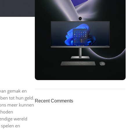
e van gemak en
ON SALE
bben tot hun geld.
HP Envy 34
Recent Comments
e ons meer kunnen
To Shop
ethoden
vendige wereld
 spelen en