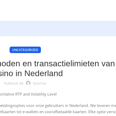
UNCATEGORIZED
den en transactielimieten van
ino in Nederland
Publicat de
Sunrise
etalingsopties voor onze gebruikers in Nederland. We leveren m
etkaarten tot e-wallets en voorafbetaalde kaarten. Elke optie ver