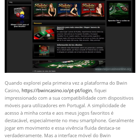
Quando explorei pela primeira vez a plataforma do Bwin
Casino,
https://bwincasino.io/pt-pt/login
, fiquei
impressionado com a sua compatibilidade com dispositivos
móveis para utilizadores em Portugal. A simplicidade de
acesso à minha conta e aos meus jogos favoritos é
destacável, especialmente no meu smartphone. Geralmente
jogar em movimento e essa vivência fluida destaca-se
verdadeiramente. Mas a interface móvel do Bwin