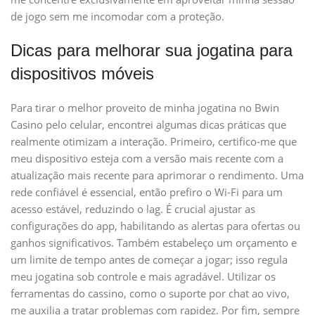
de jogo sem me incomodar com a proteção.
Dicas para melhorar sua jogatina para
dispositivos móveis
Para tirar o melhor proveito de minha jogatina no Bwin
Casino pelo celular, encontrei algumas dicas práticas que
realmente otimizam a interação. Primeiro, certifico-me que
meu dispositivo esteja com a versão mais recente com a
atualização mais recente para aprimorar o rendimento. Uma
rede confiável é essencial, então prefiro o Wi-Fi para um
acesso estável, reduzindo o lag. É crucial ajustar as
configurações do app, habilitando as alertas para ofertas ou
ganhos significativos. Também estabeleço um orçamento e
um limite de tempo antes de começar a jogar; isso regula
meu jogatina sob controle e mais agradável. Utilizar os
ferramentas do cassino, como o suporte por chat ao vivo,
me auxilia a tratar problemas com rapidez. Por fim, sempre