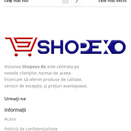
cele mai noi
cele mai vechi
Viziunea
Shopexo.Ro
este centrata pe
nevoile clienților, tocmai de aceea
încercam să oferim produse de calitate,
servicii de excepție, și prețuri avantajoase.
Urmați-ne
Informații
Acasa
Politică de confidențialitate