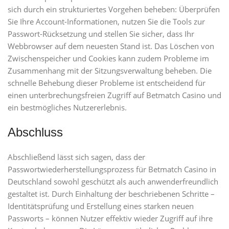
sich durch ein strukturiertes Vorgehen beheben: Überprüfen
Sie Ihre Account-Informationen, nutzen Sie die Tools zur
Passwort-Rücksetzung und stellen Sie sicher, dass Ihr
Webbrowser auf dem neuesten Stand ist. Das Löschen von
Zwischenspeicher und Cookies kann zudem Probleme im
Zusammenhang mit der Sitzungsverwaltung beheben. Die
schnelle Behebung dieser Probleme ist entscheidend für
einen unterbrechungsfreien Zugriff auf Betmatch Casino und
ein bestmögliches Nutzererlebnis.
Abschluss
Abschließend lässt sich sagen, dass der
Passwortwiederherstellungsprozess für Betmatch Casino in
Deutschland sowohl geschützt als auch anwenderfreundlich
gestaltet ist. Durch Einhaltung der beschriebenen Schritte –
Identitätsprüfung und Erstellung eines starken neuen
Passworts – können Nutzer effektiv wieder Zugriff auf ihre