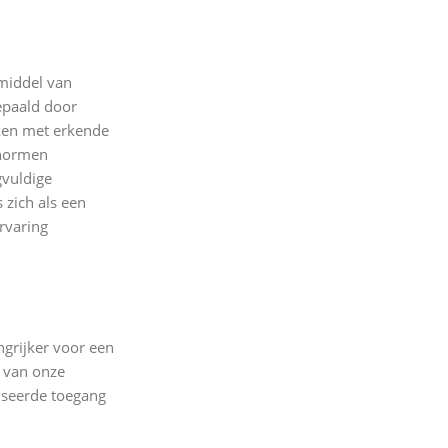
 middel van
epaald door
rken met erkende
enormen
gvuldige
 zich als een
rvaring
grijker voor een
g van onze
iseerde toegang