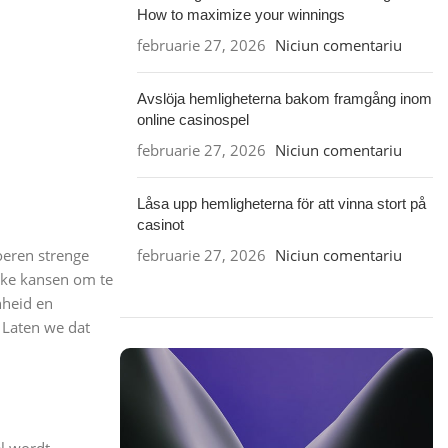
How to maximize your winnings
februarie 27, 2026
Niciun comentariu
Avslöja hemligheterna bakom framgång inom
online casinospel
februarie 27, 2026
Niciun comentariu
Låsa upp hemligheterna för att vinna stort på
casinot
oeren strenge
februarie 27, 2026
Niciun comentariu
jke kansen om te
nheid en
 Laten we dat
el wordt