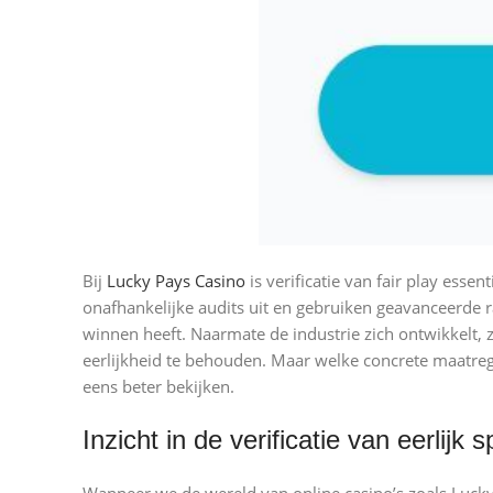
Bij
Lucky Pays Casino
is verificatie van fair play ess
onafhankelijke audits uit en gebruiken geavanceerde
winnen heeft. Naarmate de industrie zich ontwikkelt,
eerlijkheid te behouden. Maar welke concrete maatre
eens beter bekijken.
Inzicht in de verificatie van eerlijk s
Wanneer we de wereld van online casino’s zoals Lucky 