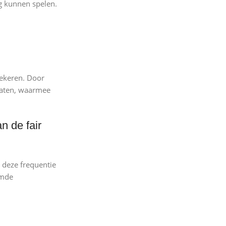
g kunnen spelen.
zekeren. Door
ltaten, waarmee
n de fair
t deze frequentie
rmde