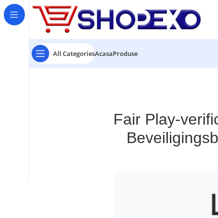
All Categories
Acasa
Produse
Fair Play-verif
Beveiligings