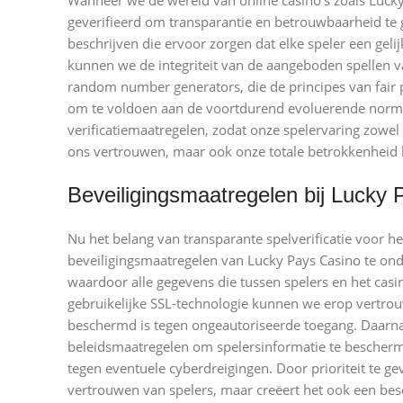
geverifieerd om transparantie en betrouwbaarheid te ga
beschrijven die ervoor zorgen dat elke speler een geli
kunnen we de integriteit van de aangeboden spellen v
random number generators, die de principes van fair
om te voldoen aan de voortdurend evoluerende normen
verificatiemaatregelen, zodat onze spelervaring zowel 
ons vertrouwen, maar ook onze totale betrokkenheid
Beveiligingsmaatregelen bij Lucky
Nu het belang van transparante spelverificatie voor h
beveiligingsmaatregelen van Lucky Pays Casino te on
waardoor alle gegevens die tussen spelers en het cas
gebruikelijke SSL-technologie kunnen we erop vertrou
beschermd is tegen ongeautoriseerde toegang. Daarnaas
beleidsmaatregelen om spelersinformatie te bescherme
tegen eventuele cyberdreigingen. Door prioriteit te g
vertrouwen van spelers, maar creëert het ook een be