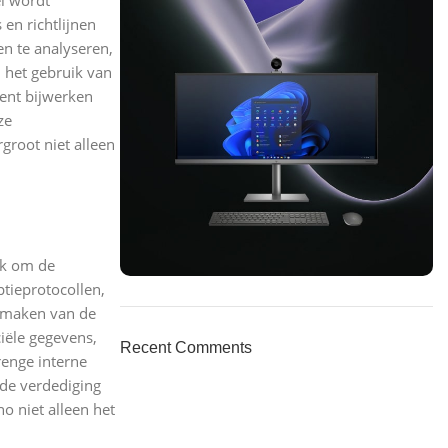
 en richtlijnen
en te analyseren,
 het gebruik van
ent bijwerken
ze
groot niet alleen
jk om de
tieprotocollen,
e maken van de
ON SALE
iële gegevens,
HP Envy 34
Recent Comments
renge interne
To Shop
 de verdediging
o niet alleen het