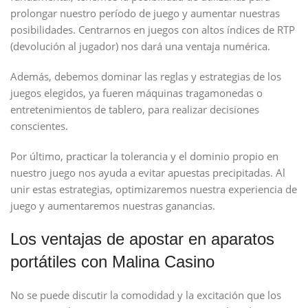
prolongar nuestro período de juego y aumentar nuestras
posibilidades. Centrarnos en juegos con altos índices de RTP
(devolución al jugador) nos dará una ventaja numérica.
Además, debemos dominar las reglas y estrategias de los
juegos elegidos, ya fueren máquinas tragamonedas o
entretenimientos de tablero, para realizar decisiones
conscientes.
Por último, practicar la tolerancia y el dominio propio en
nuestro juego nos ayuda a evitar apuestas precipitadas. Al
unir estas estrategias, optimizaremos nuestra experiencia de
juego y aumentaremos nuestras ganancias.
Los ventajas de apostar en aparatos
portátiles con Malina Casino
No se puede discutir la comodidad y la excitación que los