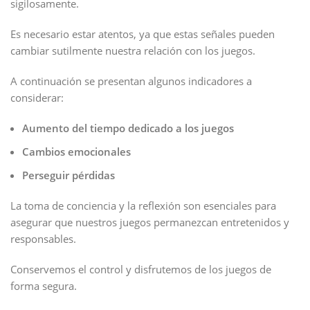
sigilosamente.
Es necesario estar atentos, ya que estas señales pueden
cambiar sutilmente nuestra relación con los juegos.
A continuación se presentan algunos indicadores a
considerar:
Aumento del tiempo dedicado a los juegos
Cambios emocionales
Perseguir pérdidas
La toma de conciencia y la reflexión son esenciales para
asegurar que nuestros juegos permanezcan entretenidos y
responsables.
Conservemos el control y disfrutemos de los juegos de
forma segura.