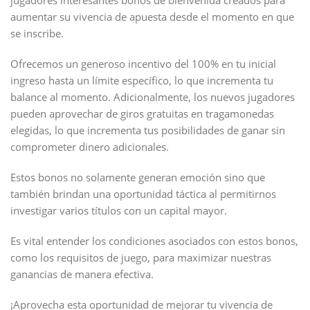
jugadores interesantes bonos de bienvenida creados para
aumentar su vivencia de apuesta desde el momento en que
se inscribe.
Ofrecemos un generoso incentivo del 100% en tu inicial
ingreso hasta un límite específico, lo que incrementa tu
balance al momento. Adicionalmente, los nuevos jugadores
pueden aprovechar de giros gratuitas en tragamonedas
elegidas, lo que incrementa tus posibilidades de ganar sin
comprometer dinero adicionales.
Estos bonos no solamente generan emoción sino que
también brindan una oportunidad táctica al permitirnos
investigar varios títulos con un capital mayor.
Es vital entender los condiciones asociados con estos bonos,
como los requisitos de juego, para maximizar nuestras
ganancias de manera efectiva.
¡Aprovecha esta oportunidad de mejorar tu vivencia de