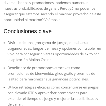
diversos bonos y promociones, podemos aumentar
nuestras probabilidades de ganar. Pero ¿cómo podemos
asegurar que estamos sacando el máximo provecho de esta
oportunidad al máximo? Veámoslo.
Conclusiones clave
Disfrute de una gran gama de juegos, que abarcan
tragamonedas, juegos de mesa y opciones con crupier en
vivo para conseguir diversas oportunidades de éxito con
la aplicación Malina Casino.
Benefíciese de promociones atractivas como
promociones de bienvenida, giros gratis y premios de
lealtad para maximizar sus ganancias potenciales.
Utilice estrategias eficaces como concentrarse en juegos
con elevado RTP y aprovechar promociones para
extender el tiempo de juego y mejorar las posibilidades
de ganar.