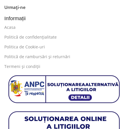
Urmați-ne
Informații
Acasa
Politică de confidențialitate
Politica de Cookie-uri
Politică de rambursări și returnări
Termeni și condiții