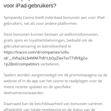
voor iPad-gebruikers?
Spinpanda Casino biedt inderdaad bonussen aan voor iPad-
gebruikers, net als voor andere platformen.
Deze bonussen kunnen bestaan uit welkomstbonussen,
gratis spins en loyaliteitsbeloningen, bedoeld om de
gebruikerservaring en betrokkenheid te
https://tracxn.com/d/companies/sofis-
id/__XVha2kLb4MM7hR1LbQyZlexTss77sflrEg2o-
1p2Bo0/competitors
verbeteren.
Spelers worden aangemoedigd om de promotiepagina op de
website of in de app van het casino te raadplegen voor de
meest recente updates en de specifieke
deelnamevoorwaarden.
Daarnaast kan de beschikbaarheid van bonussen variëren
afhankelijk van lokale regelgeving en de status van de