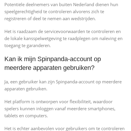
Potentiële deelnemers van buiten Nederland dienen hun
speelgerechtigheid te controleren alvorens zich te
registreren of deel te nemen aan wedstrijden.
Het is raadzaam de servicevoorwaarden te controleren en
de lokale kansspelwetgeving te raadplegen om naleving en
toegang te garanderen.
Kan ik mijn Spinpanda-account op
meerdere apparaten gebruiken?
Ja, een gebruiker kan zijn Spinpanda-account op meerdere
apparaten gebruiken.
Het platform is ontworpen voor flexibiliteit, waardoor
spelers kunnen inloggen vanaf meerdere smartphones,
tablets en computers.
Het is echter aanbevolen voor gebruikers om te controleren