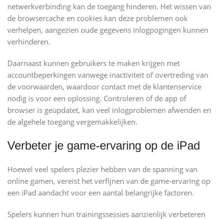
netwerkverbinding kan de toegang hinderen. Het wissen van
de browsercache en cookies kan deze problemen ook
verhelpen, aangezien oude gegevens inlogpogingen kunnen
verhinderen.
Daarnaast kunnen gebruikers te maken krijgen met
accountbeperkingen vanwege inactiviteit of overtreding van
de voorwaarden, waardoor contact met de klantenservice
nodig is voor een oplossing. Controleren of de app of
browser is geüpdatet, kan veel inlogproblemen afwenden en
de algehele toegang vergemakkelijken.
Verbeter je game-ervaring op de iPad
Hoewel veel spelers plezier hebben van de spanning van
online gamen, vereist het verfijnen van de game-ervaring op
een iPad aandacht voor een aantal belangrijke factoren.
Spelers kunnen hun trainingssessies aanzienlijk verbeteren