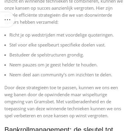
inzicht en winnende technieken te combineren, kunnen we
onze kansen op succes aanzienlijk vergroten. Hier zijn
enkele efficiënte strategieën die we van doorwinterde
spelers hebben verzameld:
Richt je op wedstrijden met voordelige quoteringen.
Stel voor elke speelbeurt specifieke doelen vast.
Bestudeer de spelstructuren grondig.
Neem pauzes om je geest helder te houden.
Neem deel aan community’s om inzichten te delen.
Door deze strategieën toe te passen, kunnen we ons een
weg banen door de opwindende maar wispelturige
omgeving van Gramsbet. Met vastberadenheid en de
toepassing van deze winnende technieken kunnen we ons
spel verbeteren en onze kansen op winst vergroten.
Bankrollmanagement: de sleutel tot