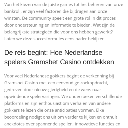
Van het kiezen van de juiste games tot het beheren van onze
bankroll, er zijn veel factoren die bijdragen aan onze
winsten. De community speelt een grote rol in dit proces
door ondersteuning en informatie te bieden. Wat zijn de
belangrijkste strategieën die voor ons hebben gewerkt?
Laten we deze succesformules eens nader bekijken.
De reis begint: Hoe Nederlandse
spelers Gramsbet Casino ontdekken
Voor veel Nederlandse gokkers begint de verkenning bij
Gramsbet Casino met een eenvoudige zoekopdracht,
gedreven door nieuwsgierigheid en de wens naar
opwindende spelervaringen. We onderzoeken verschillende
platforms en zijn enthousiast om verhalen van andere
gokkers te lezen die onze anticipaties vormen. Elke
beoordeling nodigt ons uit om verder te kijken en onthult
anekdotes over spannende spellen, innovatieve functies en