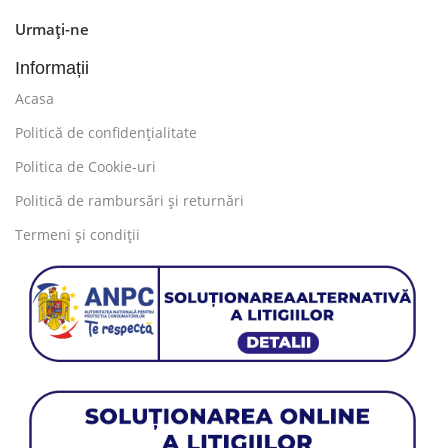
Urmați-ne
Informații
Acasa
Politică de confidențialitate
Politica de Cookie-uri
Politică de rambursări și returnări
Termeni și condiții