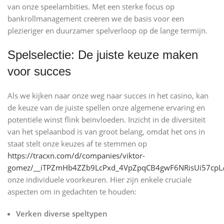
van onze speelambities. Met een sterke focus op
bankrollmanagement creëren we de basis voor een
plezieriger en duurzamer spelverloop op de lange termijn.
Spelselectie: De juiste keuze maken
voor succes
Als we kijken naar onze weg naar succes in het casino, kan
de keuze van de juiste spellen onze algemene ervaring en
potentiële winst flink beïnvloeden. Inzicht in de diversiteit
van het spelaanbod is van groot belang, omdat het ons in
staat stelt onze keuzes af te stemmen op
https://tracxn.com/d/companies/viktor-
gomez/__iTPZmHb4ZZb9LcPxd_4VpZpqCB4gwF6NRisUi57cpL
onze individuele voorkeuren. Hier zijn enkele cruciale
aspecten om in gedachten te houden:
Verken diverse speltypen