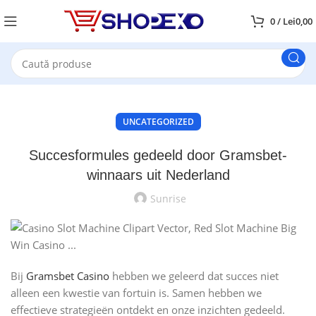
0
/
Lei
0,00
UNCATEGORIZED
Succesformules gedeeld door Gramsbet-
winnaars uit Nederland
Sunrise
Bij
Gramsbet Casino
hebben we geleerd dat succes niet
alleen een kwestie van fortuin is. Samen hebben we
effectieve strategieën ontdekt en onze inzichten gedeeld.