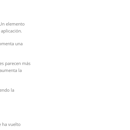
. Un elemento
aplicación.
fomenta una
 les parecen más
o aumenta la
endo la
e ha vuelto