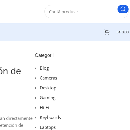
Lei
0,00
Categorii
Blog
ón de
Cameras
Desktop
Gaming
Hi-Fi
Keyboards
tan directamente
retención de
Laptops