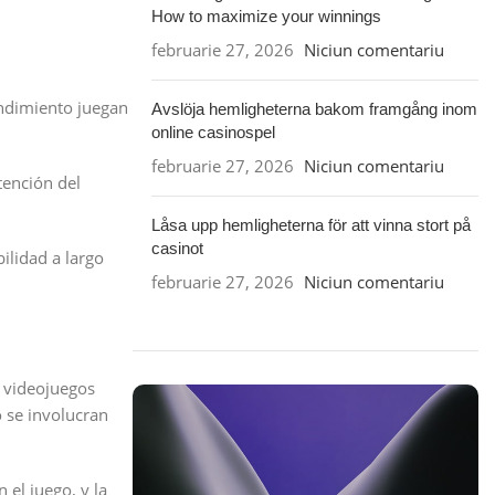
How to maximize your winnings
februarie 27, 2026
Niciun comentariu
endimiento juegan
Avslöja hemligheterna bakom framgång inom
online casinospel
februarie 27, 2026
Niciun comentariu
tención del
Låsa upp hemligheterna för att vinna stort på
casinot
bilidad a largo
februarie 27, 2026
Niciun comentariu
e videojuegos
 se involucran
 el juego, y la