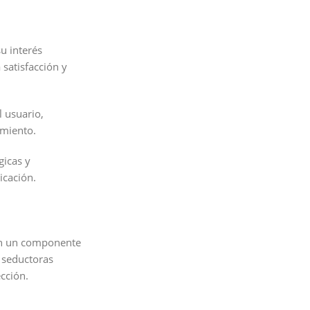
u interés
 satisfacción y
l usuario,
imiento.
gicas y
icación.
 en un componente
s seductoras
cción.