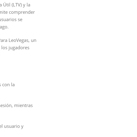
Útil (LTV) y la
ermite comprender
usuarios se
pago.
 Para LeoVegas, un
a los jugadores
s con la
esión, mientras
el usuario y