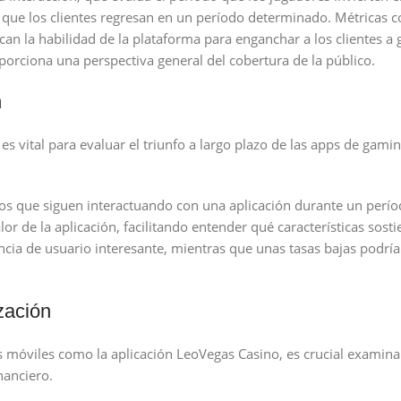
 la que los clientes regresan en un período determinado. Métricas
an la habilidad de la plataforma para enganchar a los clientes a 
oporciona una perspectiva general del cobertura de la público.
n
s vital para evaluar el triunfo a largo plazo de las apps de gami
ios que siguen interactuando con una aplicación durante un perío
lor de la aplicación, facilitando entender qué características sosti
cia de usuario interesante, mientras que unas tasas bajas podría
zación
os móviles como la aplicación LeoVegas Casino, es crucial examin
nanciero.