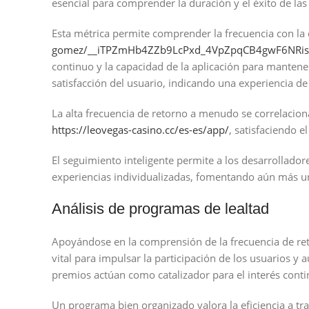
esencial para comprender la duración y el éxito de la
Esta métrica permite comprender la frecuencia con la
gomez/__iTPZmHb4ZZb9LcPxd_4VpZpqCB4gwF6NRis
continuo y la capacidad de la aplicación para mantener
satisfacción del usuario, indicando una experiencia de 
La alta frecuencia de retorno a menudo se correlaciona 
https://leovegas-casino.cc/es-es/app/
, satisfaciendo e
El seguimiento inteligente permite a los desarrollador
experiencias individualizadas, fomentando aún más una
Análisis de programas de lealtad
Apoyándose en la comprensión de la frecuencia de ret
vital para impulsar la participación de los usuarios y
premios actúan como catalizador para el interés contin
Un programa bien organizado valora la eficiencia a tra