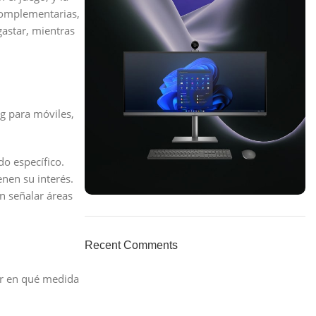
 complementarias,
gastar, mientras
ng para móviles,
do específico.
enen su interés.
n señalar áreas
ON SALE
HP Envy 34
Recent Comments
To Shop
ar en qué medida