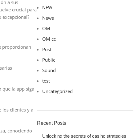
ión a sus
NEW
uelve crucial para
 excepcional?
News
OM
OM cc
ue proporcionan
Post
Public
sarias
Sound
test
o que la app siga
Uncategorized
los clientes y a
Recent Posts
nza, conociendo
Unlocking the secrets of casino strategies