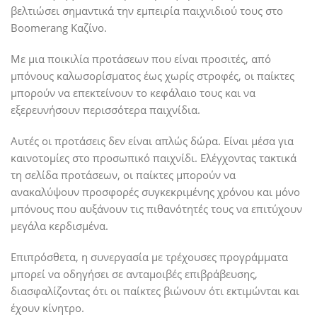
βελτιώσει σημαντικά την εμπειρία παιχνιδιού τους στο
Boomerang Καζίνο.
Με μια ποικιλία προτάσεων που είναι προσιτές, από
μπόνους καλωσορίσματος έως χωρίς στροφές, οι παίκτες
μπορούν να επεκτείνουν το κεφάλαιο τους και να
εξερευνήσουν περισσότερα παιχνίδια.
Αυτές οι προτάσεις δεν είναι απλώς δώρα. Είναι μέσα για
καινοτομίες στο προσωπικό παιχνίδι. Ελέγχοντας τακτικά
τη σελίδα προτάσεων, οι παίκτες μπορούν να
ανακαλύψουν προσφορές συγκεκριμένης χρόνου και μόνο
μπόνους που αυξάνουν τις πιθανότητές τους να επιτύχουν
μεγάλα κερδισμένα.
Επιπρόσθετα, η συνεργασία με τρέχουσες προγράμματα
μπορεί να οδηγήσει σε ανταμοιβές επιβράβευσης,
διασφαλίζοντας ότι οι παίκτες βιώνουν ότι εκτιμώνται και
έχουν κίνητρο.