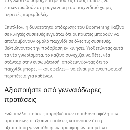
το γνωστικό βάρος, επιτρέποντας στους παίκτες να
επικεντρωθούν στη συγκίνηση του παιχνιδιού χωρίς
περιττές παρεμβολές.
Επιπλέον, η δυνατότητα απόκρισης του Boomerang Καζίνο
σε κινητές συσκευές εγγυάται ότι οι παίκτες μπορούν να
απολαμβάνουν ομαλό παιχνίδι σε όλες τις συσκευές,
βελτιώνοντας την πρόσβαση εν κινήσει. Υιοθετώντας αυτά
τα νέα γνωρίσματα, το καζίνο συνεχίζει να θέτει νέα
στάνταρ στην ενσωμάτωσή, αποδεικνύοντας ότι το
παιχνίδι μπορεί —και οφείλει— να είναι μια εντυπωσιακή
περιπέτεια για καθέναν.
Αξιοποιήστε από γενναιόδωρες
προτάσεις
Ενώ πολλοί παίκτες παραβλέπουν τα πιθανά οφέλη των
προτάσεων, οι έξυπνοι παίκτες κατανοούν ότι η
αξιοποίηση γενναιόδωρων προσφορών μπορεί να