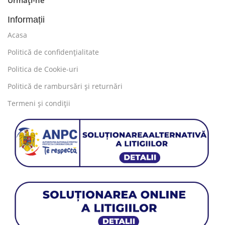
Urmați-ne
Informații
Acasa
Politică de confidențialitate
Politica de Cookie-uri
Politică de rambursări și returnări
Termeni și condiții