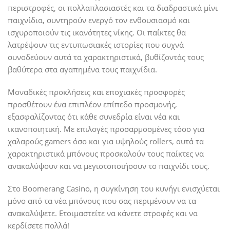
περιστροφές, οι πολλαπλασιαστές και τα διαδραστικά μίνι
παιχνίδια, συντηρούν ενεργό τον ενθουσιασμό και
ισχυροποιούν τις ικανότητες νίκης. Οι παίκτες θα
λατρέψουν τις εντυπωσιακές ιστορίες που συχνά
συνοδεύουν αυτά τα χαρακτηριστικά, βυθίζοντάς τους
βαθύτερα στα αγαπημένα τους παιχνίδια.
Μοναδικές προκλήσεις και εποχιακές προσφορές
προσθέτουν ένα επιπλέον επίπεδο προσμονής,
εξασφαλίζοντας ότι κάθε συνεδρία είναι νέα και
ικανοποιητική. Με επιλογές προσαρμοσμένες τόσο για
χαλαρούς gamers όσο και για υψηλούς rollers, αυτά τα
χαρακτηριστικά μπόνους προσκαλούν τους παίκτες να
ανακαλύψουν και να μεγιστοποιήσουν το παιχνίδι τους.
Στο Boomerang Casino, η συγκίνηση του κυνήγι ενισχύεται
μόνο από τα νέα μπόνους που σας περιμένουν να τα
ανακαλύψετε. Ετοιμαστείτε να κάνετε στροφές και να
κερδίσετε πολλά!