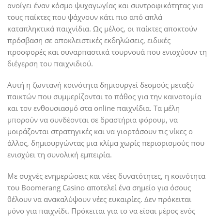
ανοίγει έναν κόσμο ψυχαγωγίας και συντροφικότητας για
τους παίκτες που ψάχνουν κάτι πιο από απλά
καταπληκτικά παιχνίδια. Ως μέλος, οι παίκτες αποκτούν
πρόσβαση σε αποκλειστικές εκδηλώσεις, ειδικές
προσφορές και συναρπαστικά τουρνουά που ενισχύουν τη
διέγερση του παιχνιδιού.
Αυτή η ζωντανή κοινότητα δημιουργεί δεσμούς μεταξύ
παικτών που συμμερίζονται το πάθος για την καινοτομία
και τον ενθουσιασμό στα online παιχνίδια. Τα μέλη
μπορούν να συνδέονται σε δραστήρια φόρουμ, να
μοιράζονται στρατηγικές και να γιορτάσουν τις νίκες ο
άλλος, δημιουργώντας μια κλίμα χωρίς περιορισμούς που
ενισχύει τη συνολική εμπειρία.
Με συχνές ενημερώσεις και νέες δυνατότητες, η κοινότητα
του Boomerang Casino αποτελεί ένα σημείο για όσους
θέλουν να ανακαλύψουν νέες ευκαιρίες. Δεν πρόκειται
μόνο για παιχνίδι. Πρόκειται για το να είσαι μέρος ενός