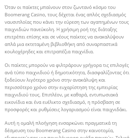
Όταν οι παίκτες μπαίνουν στον ζωντανό κόσμο του
Boomerang Casino, τους δέχεται ένας απλός σχεδιασμός
ναυσιπλοΐας που κάνει την εύρεση των αγαπημένων τους
παιχνιδιών πανεύκολη. Η χρήσιμη ροή της διάταξης
επιτρέπει επίσης και σε νέους παίκτες να ανακαλύψουν
απλά μια εκτεταμένη βιβλιοθήκη από συναρπαστικά
κουλοχέρηδες και επιτραπέζια παιχνίδια.
Οι παίκτες μπορούν να φιλτράρουν γρήγορα τις επιλογές
ανά τύπο παιχνιδιού ή δημοτικότητα, διασφαλίζοντας ότι
ξοδεύουν λιγότερο χρόνο στην ανακάλυψη και
περισσότερο χρόνο στην ευχαρίστηση της εμπειρίας
παιχνιδιού τους. Επιπλέον, με καθαρά, εντυπωσιακά
εικονίδια και ένα ευέλικτο σχεδιασμό, η πρόσβαση σε
προσφορές και ρυθμίσεις λογαριασμού είναι παιχνιδάκι.
Αυτή η ομαλή πλοήγηση ενσαρκώνει πραγματικά τη
δέσμευση του Boomerang Casino στην καινοτομία,
εξυπηρετώντας μια ποικιλόμορφη ομάδα παικτών. Τελικά,