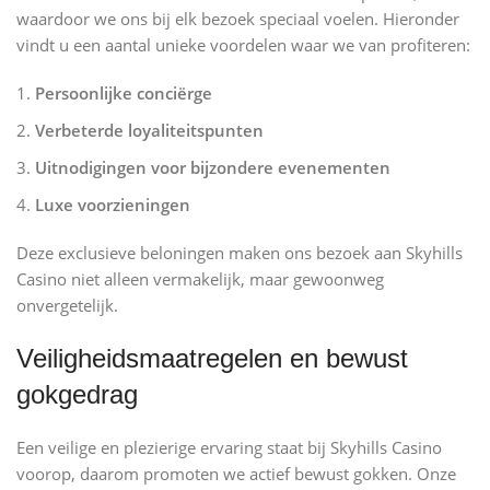
waardoor we ons bij elk bezoek speciaal voelen. Hieronder
vindt u een aantal unieke voordelen waar we van profiteren:
Persoonlijke conciërge
Verbeterde loyaliteitspunten
Uitnodigingen voor bijzondere evenementen
Luxe voorzieningen
Deze exclusieve beloningen maken ons bezoek aan Skyhills
Casino niet alleen vermakelijk, maar gewoonweg
onvergetelijk.
Veiligheidsmaatregelen en bewust
gokgedrag
Een veilige en plezierige ervaring staat bij Skyhills Casino
voorop, daarom promoten we actief bewust gokken. Onze