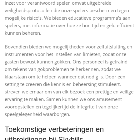
inzet voor verantwoord spelen omvat uitgebreide
veiligheidsprotocollen die onze spelers beschermen tegen
mogelijke risico’s. We bieden educatieve programma’s aan
spelers, met informatie over hoe ze hun tijd en geld efficiënt
kunnen beheren.
Bovendien bieden we mogelijkheden voor zelfuitsluiting en
instrumenten voor het instellen van limieten, zodat onze
gasten bewust kunnen gokken. Ons personeel is getraind
om tekens van gokproblemen te herkennen, zodat we
klaarstaan om te helpen wanneer dat nodig is. Door een
setting te creëren die kennis en beheersing stimuleert,
streven we ernaar om van elk bezoek een prettige en veilige
ervaring te maken. Samen kunnen we ons amusement
vooropstellen en tegelijkertijd de integriteit van onze
speelgelegenheid waarborgen.
Toekomstige verbeteringen en
uitbreidingen bij Skyhills