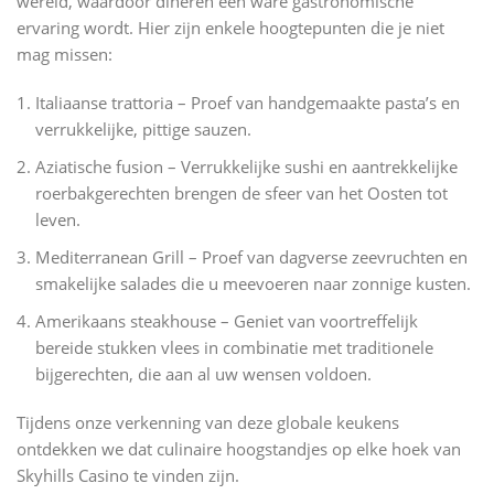
wereld, waardoor dineren een ware gastronomische
ervaring wordt. Hier zijn enkele hoogtepunten die je niet
mag missen:
Italiaanse trattoria – Proef van handgemaakte pasta’s en
verrukkelijke, pittige sauzen.
Aziatische fusion – Verrukkelijke sushi en aantrekkelijke
roerbakgerechten brengen de sfeer van het Oosten tot
leven.
Mediterranean Grill – Proef van dagverse zeevruchten en
smakelijke salades die u meevoeren naar zonnige kusten.
Amerikaans steakhouse – Geniet van voortreffelijk
bereide stukken vlees in combinatie met traditionele
bijgerechten, die aan al uw wensen voldoen.
Tijdens onze verkenning van deze globale keukens
ontdekken we dat culinaire hoogstandjes op elke hoek van
Skyhills Casino te vinden zijn.