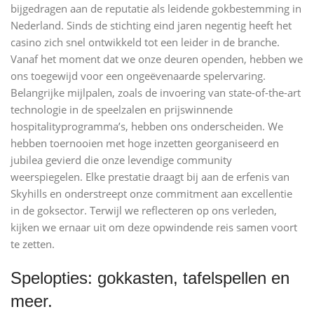
bijgedragen aan de reputatie als leidende gokbestemming in
Nederland. Sinds de stichting eind jaren negentig heeft het
casino zich snel ontwikkeld tot een leider in de branche.
Vanaf het moment dat we onze deuren openden, hebben we
ons toegewijd voor een ongeëvenaarde spelervaring.
Belangrijke mijlpalen, zoals de invoering van state-of-the-art
technologie in de speelzalen en prijswinnende
hospitalityprogramma’s, hebben ons onderscheiden. We
hebben toernooien met hoge inzetten georganiseerd en
jubilea gevierd die onze levendige community
weerspiegelen. Elke prestatie draagt bij aan de erfenis van
Skyhills en onderstreept onze commitment aan excellentie
in de goksector. Terwijl we reflecteren op ons verleden,
kijken we ernaar uit om deze opwindende reis samen voort
te zetten.
Spelopties: gokkasten, tafelspellen en
meer.