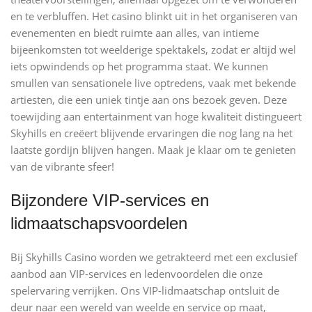
en te verbluffen. Het casino blinkt uit in het organiseren van
evenementen en biedt ruimte aan alles, van intieme
bijeenkomsten tot weelderige spektakels, zodat er altijd wel
iets opwindends op het programma staat. We kunnen
smullen van sensationele live optredens, vaak met bekende
artiesten, die een uniek tintje aan ons bezoek geven. Deze
toewijding aan entertainment van hoge kwaliteit distingueert
Skyhills en creëert blijvende ervaringen die nog lang na het
laatste gordijn blijven hangen. Maak je klaar om te genieten
van de vibrante sfeer!
Bijzondere VIP-services en
lidmaatschapsvoordelen
Bij Skyhills Casino worden we getrakteerd met een exclusief
aanbod aan VIP-services en ledenvoordelen die onze
spelervaring verrijken. Ons VIP-lidmaatschap ontsluit de
deur naar een wereld van weelde en service op maat,