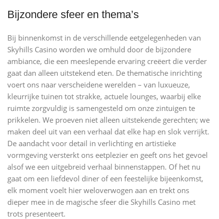
Bijzondere sfeer en thema’s
Bij binnenkomst in de verschillende eetgelegenheden van
Skyhills Casino worden we omhuld door de bijzondere
ambiance, die een meeslepende ervaring creëert die verder
gaat dan alleen uitstekend eten. De thematische inrichting
voert ons naar verscheidene werelden – van luxueuze,
kleurrijke tuinen tot strakke, actuele lounges, waarbij elke
ruimte zorgvuldig is samengesteld om onze zintuigen te
prikkelen. We proeven niet alleen uitstekende gerechten; we
maken deel uit van een verhaal dat elke hap en slok verrijkt.
De aandacht voor detail in verlichting en artistieke
vormgeving versterkt ons eetplezier en geeft ons het gevoel
alsof we een uitgebreid verhaal binnenstappen. Of het nu
gaat om een liefdevol diner of een feestelijke bijeenkomst,
elk moment voelt hier weloverwogen aan en trekt ons
dieper mee in de magische sfeer die Skyhills Casino met
trots presenteert.