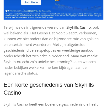
Terwijl we de intrigerende wereld van
Skyhills Casino
, ook
wel bekend als „Het Casino Dat Nooit Slaapt”, verkennen,
kunnen we niet anders dan de bijzondere mix van gokken
en entertainment waarderen. Met zijn uitgebreide
geschiedenis, diverse spelopties en weelderige aanbod
onderscheidt het zich echt in Nederland. Maar wat maakt
Skyhills nu echt zo’n unieke bestemming? Laten we eens
nader bekijken welke kenmerken bijdragen aan de
legendarische status.
Een korte geschiedenis van Skyhills
Casino
Skyhills Casino heeft een boeiende geschiedenis die heeft