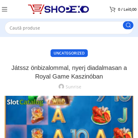
0
/
Lei
0,00
UNCATEGORIZED
Játssz önbizalommal, nyerj diadalmasan a
Royal Game Kaszinóban
Sunrise