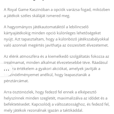
A Royal Game Kaszinóban a opciók varázsa fogad, miközben
a játékok széles skáláját ismered meg.
A hagyományos játékautomatáktól a lebilincselő
kártyajátékokig minden opció különleges lehetőségeket
nyújt. Azt tapasztaltam, hogy a különböző játékszabályokkal
való azonnali megértés javíthatja az összesített élvezetemet.
Az élénk atmoszféra és a kiemelkedő szolgáltatás fokozza az
izgalmamat, minden alkalmat élvezetesebbé téve. Ráadásul
nagyra értékelem a gyakori akciókat, amelyek javítják a
kaszinóélményemet anélkül, hogy leapasztanák a
pénztárcámat.
Arra ösztönözlek, hogy fedezd fel ennek a elképesztő
helyszínnek minden szegletét, maximalizálva az idődet és a
befektetésedet. Kapcsolódj a változatossághoz, és fedezd fel,
mely játékok rezonálnak igazán a taktikáddal.