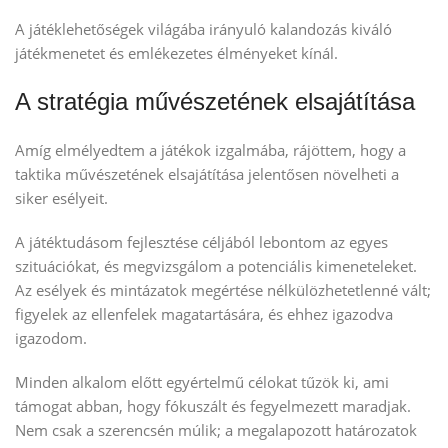
A játéklehetőségek világába irányuló kalandozás kiváló
játékmenetet és emlékezetes élményeket kínál.
A stratégia művészetének elsajátítása
Amíg elmélyedtem a játékok izgalmába, rájöttem, hogy a
taktika művészetének elsajátítása jelentősen növelheti a
siker esélyeit.
A játéktudásom fejlesztése céljából lebontom az egyes
szituációkat, és megvizsgálom a potenciális kimeneteleket.
Az esélyek és mintázatok megértése nélkülözhetetlenné vált;
figyelek az ellenfelek magatartására, és ehhez igazodva
igazodom.
Minden alkalom előtt egyértelmű célokat tűzök ki, ami
támogat abban, hogy fókuszált és fegyelmezett maradjak.
Nem csak a szerencsén múlik; a megalapozott határozatok