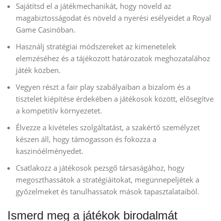
Sajátítsd el a játékmechanikát, hogy növeld az
magabiztosságodat és növeld a nyerési esélyeidet a Royal
Game Casinóban.
Használj stratégiai módszereket az kimenetelek
elemzéséhez és a tájékozott határozatok meghozatalához
játék közben.
Vegyen részt a fair play szabályaiban a bizalom és a
tisztelet kiépítése érdekében a játékosok között, elősegítve
a kompetitív környezetet.
Élvezze a kivételes szolgáltatást, a szakértő személyzet
készen áll, hogy támogasson és fokozza a
kaszinóélményedet.
Csatlakozz a játékosok pezsgő társaságához, hogy
megoszthassátok a stratégiáitokat, megünnepeljétek a
győzelmeket és tanulhassatok mások tapasztalataiból.
Ismerd meg a játékok birodalmát