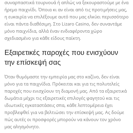
συναρπαστικά τουρνουά ή απλώς να ξεκουραστούμε με ένα
ήρεμο παιχνίδι. Όποια κι αν είναι από τις προτιμήσεις μας,
η ευκαιρία να επιλέξουμε αυτό που μας ελκύει περισσότερο
είναι πάντα διαθέσιμη. Στο Lizaro Casino, δεν συναντάμε
μόνο παιχνίδια, αλλά έναν ενδιαφέροντα χώρο
σχεδιασμένο για κάθε είδους παίκτη.
Εξαιρετικές παροχές που ενισχύουν
την επίσκεψή σας
Όταν θυμόμαστε την εμπειρία μας στο καζίνο, δεν είναι
μόνο για τα παιχνίδια. Πρόκειται και για τις πολυτελείς
παροχές που ενισχύουν τη διαμονή μας. Από τα εξαιρετικά
δωμάτια μέχρι τις εξαιρετικές επιλογές φαγητού και τις
ιδιωτικές εγκαταστάσεις σπα, κάθε λεπτομέρεια έχει
προβλεφθεί για να βελτιώσει την επίσκεψή μας. Ας δούμε
πώς αυτές οι προσφορές μπορούν να κάνουν τον χρόνο
μας αλησμόνητο.