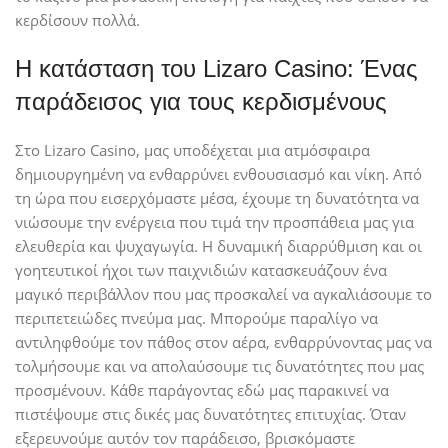
κερδίσουν πολλά.
Η κατάσταση του Lizaro Casino: Ένας
παράδεισος για τους κερδισμένους
Στο Lizaro Casino, μας υποδέχεται μια ατμόσφαιρα
δημιουργημένη να ενθαρρύνει ενθουσιασμό και νίκη. Από
τη ώρα που εισερχόμαστε μέσα, έχουμε τη δυνατότητα να
νιώσουμε την ενέργεια που τιμά την προσπάθεια μας για
ελευθερία και ψυχαγωγία. Η δυναμική διαρρύθμιση και οι
γοητευτικοί ήχοι των παιχνιδιών κατασκευάζουν ένα
μαγικό περιβάλλον που μας προσκαλεί να αγκαλιάσουμε το
περιπετειώδες πνεύμα μας. Μπορούμε παραλίγο να
αντιληφθούμε τον πάθος στον αέρα, ενθαρρύνοντας μας να
τολμήσουμε και να απολαύσουμε τις δυνατότητες που μας
προσμένουν. Κάθε παράγοντας εδώ μας παρακινεί να
πιστέψουμε στις δικές μας δυνατότητες επιτυχίας. Όταν
εξερευνούμε αυτόν τον παράδεισο, βρισκόμαστε