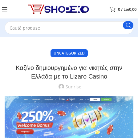
0
/
Lei
0,00
UNCATEGORIZED
Καζίνο δημιουργημένο για νικητές στην
Ελλάδα με το Lizaro Casino
Sunrise