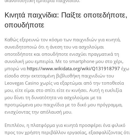
ικανοποιητική εμπειρία παιχνιδιού.
Κινητά παιχνίδια: Παίξτε οποτεδήποτε,
οπουδήποτε
Καθώς εξερευνώ τον κόσμο των παιχνιδιών για κινητά,
συνειδητοποιώ ότι η άνεση του να ασχολούμαι
οποτεδήποτε και οπουδήποτε ενισχύει πραγματικά τη
συνολική μου εμπειρία. Με το smartphone μου στο χέρι,
μπορώ να
https://www.wikidata.org/wiki/Q131918797
έχω
είσοδο στην εκτεταμένη βιβλιοθήκη παιχνιδιών του
Leovegas Casino χωρίς να εξαρτώμαι από την τοποθεσία
μου, είτε είμαι στο σπίτι είτε εν κινήσει. Αυτή η ευελιξία
μου δίνει τη δυνατότητα να ασχολούμαι με τα
προτιμώμενα μου παιχνίδια με το δικό μου πρόγραμμα,
ενισχύοντας την απόλαυσή μου.
Επιπλέον, η πλατφόρμα για κινητά προσφέρει ένα φιλικό
προς τον χρήστη περιβάλλον εργασίας, εξασφαλίζοντας ότι