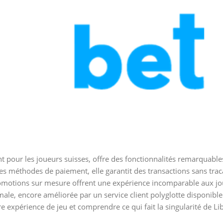
t pour les joueurs suisses, offre des fonctionnalités remarquable
s méthodes de paiement, elle garantit des transactions sans trac
romotions sur mesure offrent une expérience incomparable aux jo
ale, encore améliorée par un service client polyglotte disponible
 expérience de jeu et comprendre ce qui fait la singularité de Li