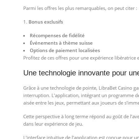
Parmi les offres les plus remarquables, on peut citer :
Bonus exclusifs
Récompenses de fidélité
Événements à thème suisse
Options de paiement localisées
Profitez de ces offres pour une expérience libératrice e
Une technologie innovante pour une
Grâce à une technologie de pointe, LibraBet Casino gar
interruption. L’application, intégrant un programme d
aisée entre les jeux, permettant aux joueurs de s’imm
Cette perspective à long terme répond au goût de l’
dans leur expérience de jeu.
L’interface intuitive de l’application est conçue pour 