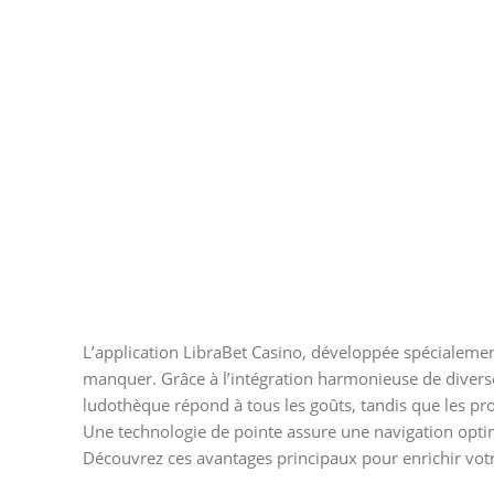
L’application LibraBet Casino, développée spécialemen
manquer. Grâce à l’intégration harmonieuse de diverse
ludothèque répond à tous les goûts, tandis que les p
Une technologie de pointe assure une navigation optim
Découvrez ces avantages principaux pour enrichir votre