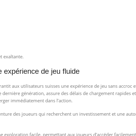
t exaltante.
 expérience de jeu fluide
antit aux utilisateurs suisses une expérience de jeu sans accroc e
e dernière génération, assure des délais de chargement rapides e
erger immédiatement dans l’action.
aventure des joueurs qui recherchent un investissement et une 
une exploration facile, permettant aux joueurs d’accéder facilement