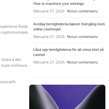
How to maximize your winnings
februarie 27, 2026
Niciun comentariu
Avslöja hemligheterna bakom framgång inom
expérience fluide.
online casinospel
es cryptomonnaies,
februarie 27, 2026
Niciun comentariu
Låsa upp hemligheterna för att vinna stort på
casinot
. Grâce à des
februarie 27, 2026
Niciun comentariu
 toute confiance,
nistratifs