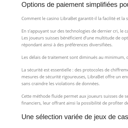
Options de paiement simplifiées po
Comment le casino LibraBet garantit-il la facilité et la
En s’appuyant sur des technologies de dernier cri, le 
Les joueurs suisses bénéficient d’une multitude de opti
répondant ainsi à des préférences diversifiées.
Les délais de traitement sont diminués au minimum, c
La sécurité est essentielle : des protocoles de chiffre
mesures de sécurité rigoureuses, LibraBet offre un en
sans craindre les violations de données.
Cette méthode fluide permet aux joueurs suisses de se 
financiers, leur offrant ainsi la possibilité de profiter 
Une sélection variée de jeux de ca