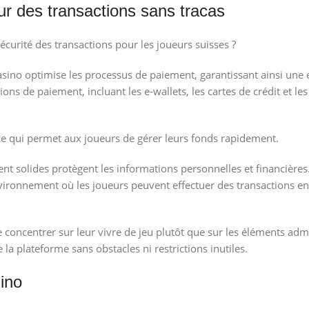
ur des transactions sans tracas
 sécurité des transactions pour les joueurs suisses ?
casino optimise les processus de paiement, garantissant ainsi une 
ons de paiement, incluant les e-wallets, les cartes de crédit et l
e qui permet aux joueurs de gérer leurs fonds rapidement.
ment solides protègent les informations personnelles et financières
vironnement où les joueurs peuvent effectuer des transactions en
concentrer sur leur vivre de jeu plutôt que sur les éléments admi
de la plateforme sans obstacles ni restrictions inutiles.
sino