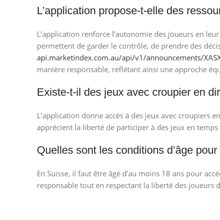
L’application propose-t-elle des ressou
L’application renforce l’autonomie des joueurs en leur
permettent de garder le contrôle, de prendre des déci
api.marketindex.com.au/api/v1/announcements/XASX:
manière responsable, reflétant ainsi une approche équi
Existe-t-il des jeux avec croupier en di
L’application donne accès à des jeux avec croupiers en
apprécient la liberté de participer à des jeux en temps 
Quelles sont les conditions d’âge pour 
En Suisse, il faut être âgé d’au moins 18 ans pour accé
responsable tout en respectant la liberté des joueurs