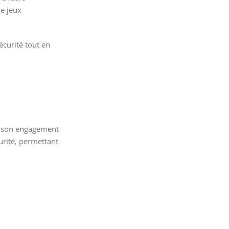
e jeux
écurité tout en
de son engagement
urité, permettant