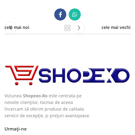
cele mai noi
cele mai vechi
Viziunea
Shopexo.Ro
este centrata pe
nevoile clienților, tocmai de aceea
încercam să oferim produse de calitate,
servicii de excepție, și prețuri avantajoase.
Urmați-ne