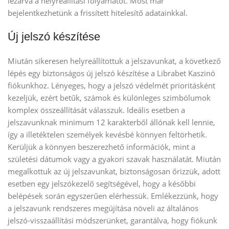
lezárva a helyreállítási folyamatot. Most már
bejelentkezhetünk a frissített hitelesítő adatainkkal.
Új jelszó készítése
Miután sikeresen helyreállítottuk a jelszavunkat, a következő
lépés egy biztonságos új jelszó készítése a Librabet Kaszinó
fiókunkhoz. Lényeges, hogy a jelszó védelmét prioritásként
kezeljük, ezért betűk, számok és különleges szimbólumok
komplex összeállítását válasszuk. Ideális esetben a
jelszavunknak minimum 12 karakterből állónak kell lennie,
így a illetéktelen személyek kevésbé könnyen feltörhetik.
Kerüljük a könnyen beszerezhető információk, mint a
születési dátumok vagy a gyakori szavak használatát. Miután
megalkottuk az új jelszavunkat, biztonságosan őrizzük, adott
esetben egy jelszókezelő segítségével, hogy a későbbi
belépések során egyszerűen elérhessük. Emlékezzünk, hogy
a jelszavunk rendszeres megújítása növeli az általános
jelszó-visszaállítási módszerünket, garantálva, hogy fiókunk