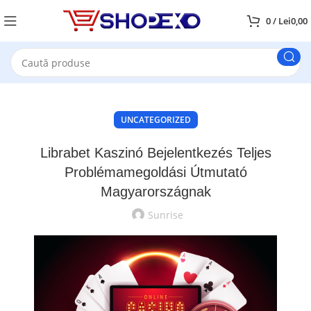
0
/
Lei
0,00
UNCATEGORIZED
Librabet Kaszinó Bejelentkezés Teljes
Problémamegoldási Útmutató
Magyarországnak
Sunrise