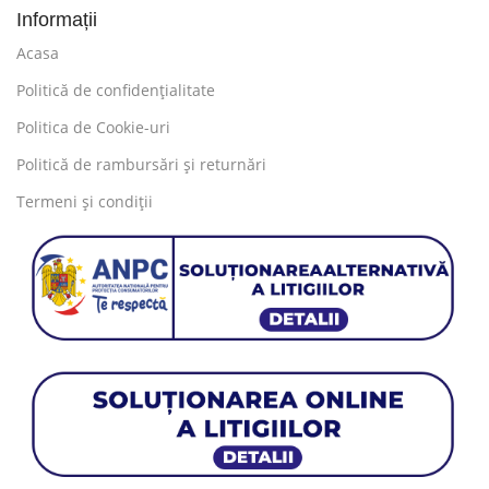
Informații
Acasa
Politică de confidențialitate
Politica de Cookie-uri
Politică de rambursări și returnări
Termeni și condiții