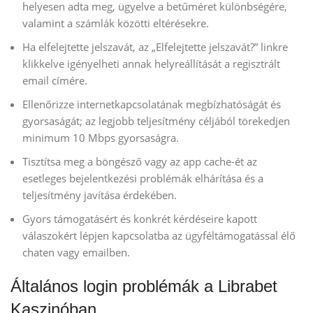
helyesen adta meg, ügyelve a betűméret különbségére,
valamint a számlák közötti eltérésekre.
Ha elfelejtette jelszavát, az „Elfelejtette jelszavát?” linkre
klikkelve igényelheti annak helyreállítását a regisztrált
email címére.
Ellenőrizze internetkapcsolatának megbízhatóságát és
gyorsaságát; az legjobb teljesítmény céljából törekedjen
minimum 10 Mbps gyorsaságra.
Tisztítsa meg a böngésző vagy az app cache-ét az
esetleges bejelentkezési problémák elhárítása és a
teljesítmény javítása érdekében.
Gyors támogatásért és konkrét kérdéseire kapott
válaszokért lépjen kapcsolatba az ügyféltámogatással élő
chaten vagy emailben.
Általános login problémák a Librabet
Kaszinóban