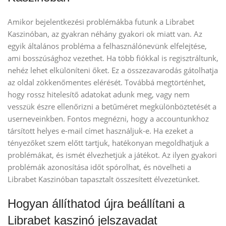
Amikor bejelentkezési problémákba futunk a Librabet
Kaszinóban, az gyakran néhány gyakori ok miatt van. Az
egyik általános probléma a felhasználónevünk elfelejtése,
ami bosszúsághoz vezethet. Ha több fiókkal is regisztráltunk,
nehéz lehet elkülöníteni őket. Ez a összezavarodás gátolhatja
az oldal zökkenőmentes elérését. Továbbá megtörténhet,
hogy rossz hitelesítő adatokat adunk meg, vagy nem
vesszük észre ellenőrizni a betűméret megkülönböztetését a
userneveinkben. Fontos megnézni, hogy a accountunkhoz
társított helyes e-mail címet használjuk-e. Ha ezeket a
tényezőket szem előtt tartjuk, hatékonyan megoldhatjuk a
problémákat, és ismét élvezhetjük a játékot. Az ilyen gyakori
problémák azonosítása időt spórolhat, és növelheti a
Librabet Kaszinóban tapasztalt összesített élvezetünket.
Hogyan állíthatod újra beállítani a
Librabet kaszinó jelszavadat