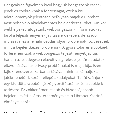
Bár gyakran figyelmen kívül hagyjuk böngészőnk cache-
jének és cookie-knak a fontosságát, ezek a kis
adatállományok jelentősen befolyásolhatják a Librabet
Kaszinóba való akadálymentes bejelentkezésünket. Amikor
webhelyeket látogatunk, webböngészőnk információkat
tárol a teljesítményének javítása érdekében, de az idő
múlásával ez a felhalmozódás olyan problémákhoz vezethet,
mint a bejelentkezési problémák. A gyorsítótár és a cookie-k
törlése nemcsak a webböngésző teljesítményét javítja,
hanem az esetlegesen elavult vagy felesleges tárolt adatok
eltávolításával az privacy problémákat is megoldja. Ezen
fájlok rendszeres karbantartásával minimalizálhatjuk a
játékmenetünk során fellépő akadályokat. Tehát szánjunk
egy kis időt a webböngésző gyorsítótárának és a cookie-k
törlésére. Ez zökkenőmentesebb és biztonságosabb
bejelentkezési eljárást eredményezhet a Librabet Kaszinó
élményei során.