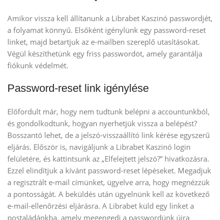
Amikor vissza kell állítanunk a Librabet Kaszinó passwordjét,
a folyamat könnyű. Elsőként igénylünk egy password-reset
linket, majd betartjuk az e-mailben szereplő utasításokat.
Végül készíthetünk egy friss passwordöt, amely garantálja
fiókunk védelmét.
Password-reset link igénylése
Előfordult már, hogy nem tudtunk belépni a accountunkból,
és gondolkodtunk, hogyan nyerhetjük vissza a belépést?
Bosszantó lehet, de a jelszó-visszaállító link kérése egyszerű
eljárás. Először is, navigáljunk a Librabet Kaszinó login
felületére, és kattintsunk az „Elfelejtett jelszó?” hivatkozásra.
Ezzel elindítjuk a kívánt password-reset lépéseket. Megadjuk
a regisztrált e-mail címünket, ügyelve arra, hogy megnézzük
a pontosságát. A beküldés után ügyelnünk kell az következő
e-mail-ellenőrzési eljárásra. A Librabet küld egy linket a
postaládánkba, amely megengedi a passwordünk újra