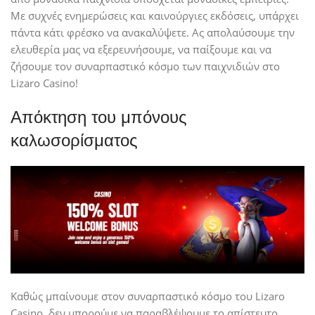
Με συχνές ενημερώσεις και καινούργιες εκδόσεις, υπάρχει
πάντα κάτι φρέσκο να ανακαλύψετε. Ας απολαύσουμε την
ελευθερία μας να εξερευνήσουμε, να παίξουμε και να
ζήσουμε τον συναρπαστικό κόσμο των παιχνιδιών στο
Lizaro Casino!
Απόκτηση του μπόνους
καλωσορίσματος
Καθώς μπαίνουμε στον συναρπαστικό κόσμο του Lizaro
Casino, δεν μπορούμε να παραβλέψουμε το απίστευτο