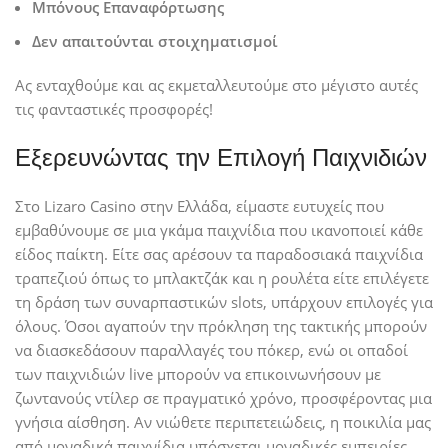
Μπόνους Επαναφόρτωσης
Δεν απαιτούνται στοιχηματισμοί
Ας ενταχθούμε και ας εκμεταλλευτούμε στο μέγιστο αυτές
τις φανταστικές προσφορές!
Εξερευνώντας την Επιλογή Παιχνιδιών
Στο Lizaro Casino στην Ελλάδα, είμαστε ευτυχείς που
εμβαθύνουμε σε μια γκάμα παιχνίδια που ικανοποιεί κάθε
είδος παίκτη. Είτε σας αρέσουν τα παραδοσιακά παιχνίδια
τραπεζιού όπως το μπλακτζάκ και η ρουλέτα είτε επιλέγετε
τη δράση των συναρπαστικών slots, υπάρχουν επιλογές για
όλους. Όσοι αγαπούν την πρόκληση της τακτικής μπορούν
να διασκεδάσουν παραλλαγές του πόκερ, ενώ οι οπαδοί
των παιχνιδιών live μπορούν να επικοινωνήσουν με
ζωντανούς ντίλερ σε πραγματικό χρόνο, προσφέροντας μια
γνήσια αίσθηση. Αν νιώθετε περιπετειώδεις, η ποικιλία μας
από μοναδικά παιχνίδια υπόσχεται μοναδικές εμπειρίες.