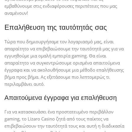
εμβαθύνουμε στις ενδιαφέρουσες περιπέτειες που μας
αναμένουν!
Επαλήθευση της ταυτότητάς σας
Τώρα που δημιουργήσαμε τον λογαριασμό μας, είναι
απαραίτητο να επιβεβαιώσουμε την ταυτότητά μας για να
εγγυηθούμε μια ομαλή εμπειρία gaming. Θα είναι
απαραίτητο να συγκεντρώσουμε ορισμένα απαιτούμενα
έγγραφα και να ακολουθήσουμε μια μέθοδο επαλήθευσης
βήμα προς βήμα. Ας εξετάσουμε πιο λεπτομερώς τι
περιλαμβάνει αυτό.
Απαιτούμενα έγγραφα για επαλήθευση
Για να κατασκευάσει ένα προστατευμένο περιβάλλον
gaming, το Lizaro Casino ζητά από τους παίκτες να
επιβεβαιώσουν την ταυτότητά τους και αυτή η διαδικασία