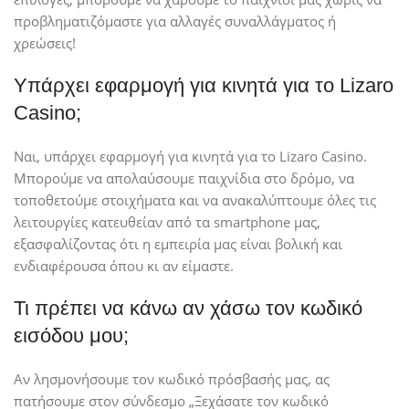
προβληματιζόμαστε για αλλαγές συναλλάγματος ή
χρεώσεις!
Υπάρχει εφαρμογή για κινητά για το Lizaro
Casino;
Ναι, υπάρχει εφαρμογή για κινητά για το Lizaro Casino.
Μπορούμε να απολαύσουμε παιχνίδια στο δρόμο, να
τοποθετούμε στοιχήματα και να ανακαλύπτουμε όλες τις
λειτουργίες κατευθείαν από τα smartphone μας,
εξασφαλίζοντας ότι η εμπειρία μας είναι βολική και
ενδιαφέρουσα όπου κι αν είμαστε.
Τι πρέπει να κάνω αν χάσω τον κωδικό
εισόδου μου;
Αν λησμονήσουμε τον κωδικό πρόσβασής μας, ας
πατήσουμε στον σύνδεσμο „Ξεχάσατε τον κωδικό