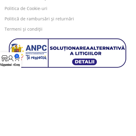
Politica de Cookie-uri
Politică de rambursări și returnări
Termeni și condiții
0
agazin
Contul meu
Coș