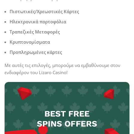
Πιστωτικές/Χρεωστικές Κάρτες
Ηλεκτρονικά πορτοφόλια
Τραπεζικές Μεταφορές
Κρυπτονομίσματα
Προπληρωμένες κάρτες
Με αυτές τις επιλογές, μπορούμε να εμβαθύνουμε στον
ενδιαφέρον του Lizaro Casino!