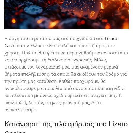
Η αρχή του περιπάτου μας στα παιχνιδάκια στο
Lizaro
Casino
στην Ελλάδα είναι απλή και προσιτή προς τον
χρήστη. Πρώτα, θα πρέπει να περιηγηθούμε στον ιστότοπο
και να αρχίσουμε τη διαδικασία εγγραφής. Μόλις
φτιάξουμε τον λογαριασμό μας, μας αναμένουν μερικά
βήματα επαλήθευσης, τα οποία θα ανοίξουν τον δρόμο για
την πρώτη μας κατάθεση. Καθώς προχωράμε, θα
ανακαλύψουμε μια ποικιλία από συναρπαστικά παιχνίδια
και ελκυστικά μπόνους σχεδιασμένα στις ανάγκες μας. Τι
ακολουθεί, λοιπόν, στην εξερεύνησή μας; Ας το
ανακαλύψουμε.
Κατανόηση της πλατφόρμας του Lizaro