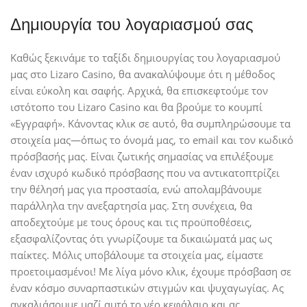
Δημιουργία του λογαριασμού σας
Καθώς ξεκινάμε το ταξίδι δημιουργίας του λογαριασμού
μας στο Lizaro Casino, θα ανακαλύψουμε ότι η μέθοδος
είναι εύκολη και σαφής. Αρχικά, θα επισκεφτούμε τον
ιστότοπο του Lizaro Casino και θα βρούμε το κουμπί
«Εγγραφή». Κάνοντας κλικ σε αυτό, θα συμπληρώσουμε τα
στοιχεία μας—όπως το όνομά μας, το email και τον κωδικό
πρόσβασής μας. Είναι ζωτικής σημασίας να επιλέξουμε
έναν ισχυρό κωδικό πρόσβασης που να αντικατοπτρίζει
την θέλησή μας για προστασία, ενώ απολαμβάνουμε
παράλληλα την ανεξαρτησία μας. Στη συνέχεια, θα
αποδεχτούμε με τους όρους και τις προϋποθέσεις,
εξασφαλίζοντας ότι γνωρίζουμε τα δικαιώματά μας ως
παίκτες. Μόλις υποβάλουμε τα στοιχεία μας, είμαστε
προετοιμασμένοι! Με λίγα μόνο κλικ, έχουμε πρόσβαση σε
έναν κόσμο συναρπαστικών στιγμών και ψυχαγωγίας. Ας
αγκαλιάσουμε μαζί αυτό το νέο κεφάλαιο και ας