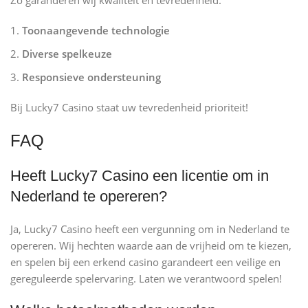
Zo garanderen wij kwaliteit en tevredenheid:
Toonaangevende technologie
Diverse spelkeuze
Responsieve ondersteuning
Bij Lucky7 Casino staat uw tevredenheid prioriteit!
FAQ
Heeft Lucky7 Casino een licentie om in
Nederland te opereren?
Ja, Lucky7 Casino heeft een vergunning om in Nederland te
opereren. Wij hechten waarde aan de vrijheid om te kiezen,
en spelen bij een erkend casino garandeert een veilige en
gereguleerde spelervaring. Laten we verantwoord spelen!