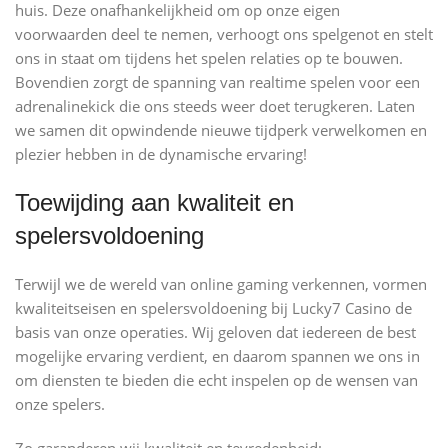
huis. Deze onafhankelijkheid om op onze eigen
voorwaarden deel te nemen, verhoogt ons spelgenot en stelt
ons in staat om tijdens het spelen relaties op te bouwen.
Bovendien zorgt de spanning van realtime spelen voor een
adrenalinekick die ons steeds weer doet terugkeren. Laten
we samen dit opwindende nieuwe tijdperk verwelkomen en
plezier hebben in de dynamische ervaring!
Toewijding aan kwaliteit en
spelersvoldoening
Terwijl we de wereld van online gaming verkennen, vormen
kwaliteitseisen en spelersvoldoening bij Lucky7 Casino de
basis van onze operaties. Wij geloven dat iedereen de best
mogelijke ervaring verdient, en daarom spannen we ons in
om diensten te bieden die echt inspelen op de wensen van
onze spelers.