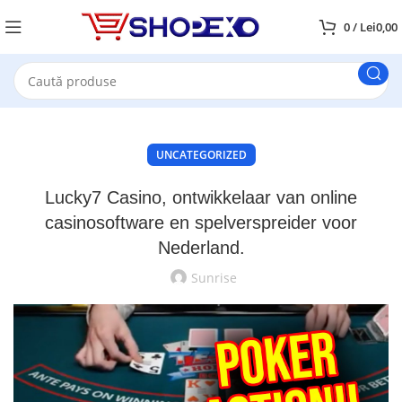
0
/
Lei
0,00
UNCATEGORIZED
Lucky7 Casino, ontwikkelaar van online
casinosoftware en spelverspreider voor
Nederland.
Sunrise