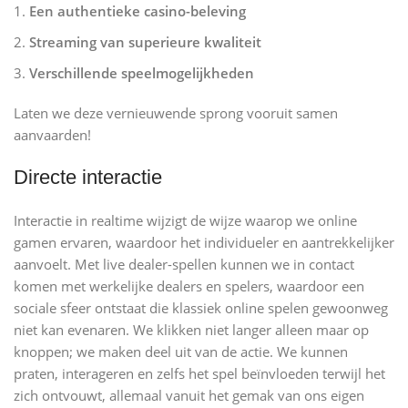
Een authentieke casino-beleving
Streaming van superieure kwaliteit
Verschillende speelmogelijkheden
Laten we deze vernieuwende sprong vooruit samen
aanvaarden!
Directe interactie
Interactie in realtime wijzigt de wijze waarop we online
gamen ervaren, waardoor het individueler en aantrekkelijker
aanvoelt. Met live dealer-spellen kunnen we in contact
komen met werkelijke dealers en spelers, waardoor een
sociale sfeer ontstaat die klassiek online spelen gewoonweg
niet kan evenaren. We klikken niet langer alleen maar op
knoppen; we maken deel uit van de actie. We kunnen
praten, interageren en zelfs het spel beïnvloeden terwijl het
zich ontvouwt, allemaal vanuit het gemak van ons eigen