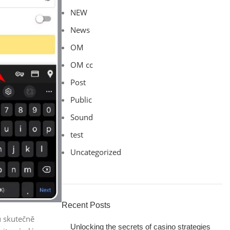
NEW
News
OM
OM cc
Post
Public
Sound
test
Uncategorized
Recent Posts
u skutečně
Unlocking the secrets of casino strategies