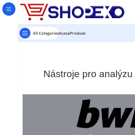
All Categories
Acasa
Produse
Nástroje pro analýzu