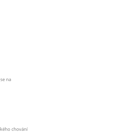
 se na
čského chování