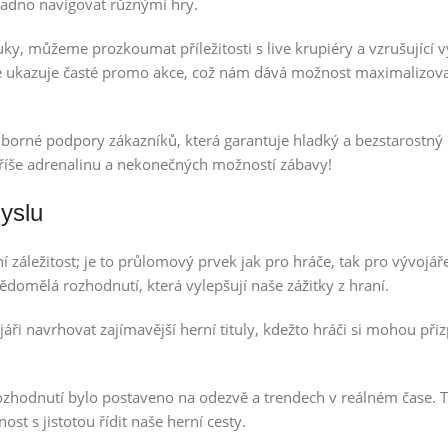
snadno navigovat různými hry.
ky, můžeme prozkoumat příležitosti s live krupiéry a vzrušující 
 ukazuje časté promo akce, což nám dává možnost maximalizovat 
dborné podpory zákazníků, která garantuje hladký a bezstarostn
 říše adrenalinu a nekonečných možností zábavy!
yslu
 záležitost; je to průlomový prvek jak pro hráče, tak pro vývojář
omělá rozhodnutí, která vylepšují naše zážitky z hraní.
ři navrhovat zajímavější herní tituly, kdežto hráči si mohou přiz
e rozhodnutí bylo postaveno na odezvě a trendech v reálném čase.
st s jistotou řídit naše herní cesty.