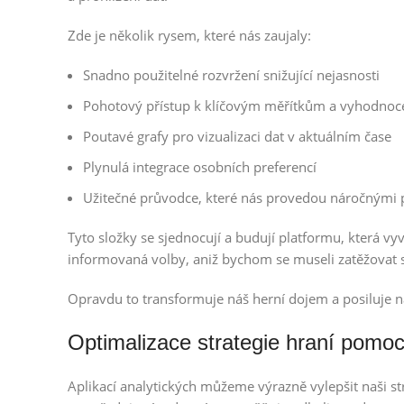
Zde je několik rysem, které nás zaujaly:
Snadno použitelné rozvržení snižující nejasnosti
Pohotový přístup k klíčovým měřítkům a vyhodno
Poutavé grafy pro vizualizaci dat v aktuálním čase
Plynulá integrace osobních preferencí
Užitečné průvodce, které nás provedou náročnými
Tyto složky se sjednocují a budují platformu, která
informovaná volby, aniž bychom se museli zatěžovat 
Opravdu to transformuje náš herní dojem a posiluje n
Optimalizace strategie hraní pomoc
Aplikací analytických můžeme výrazně vylepšit naši st