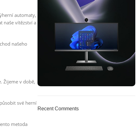
výherní automaty,
naše vítězství a
ý chod našeho
e. Žijeme v době,
ON SALE
působit své herní
HP Envy 34
Recent Comments
To Shop
 Tento metoda