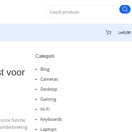
Lei
0,00
Categorii
Blog
t voor
Cameras
Desktop
Gaming
Hi-Fi
Keyboards
 onze functie
 onderbreking
Laptops