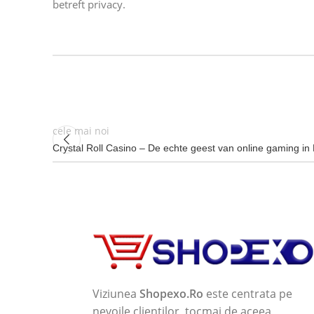
betreft privacy.
cele mai noi
Crystal Roll Casino – De echte geest van online gaming in
Viziunea
Shopexo.Ro
este centrata pe
nevoile clienților, tocmai de aceea