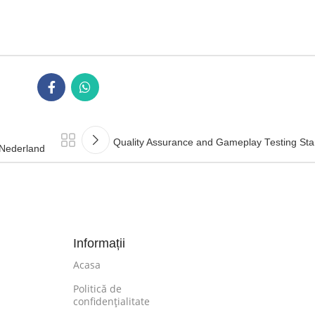
Quality Assurance and Gameplay Testing Sta
 Nederland
Informații
Acasa
Politică de
confidențialitate