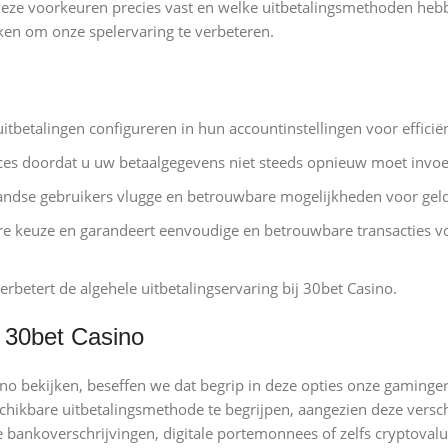
 deze voorkeuren precies vast en welke uitbetalingsmethoden he
ken om onze spelervaring te verbeteren.
betalingen configureren in hun accountinstellingen voor efficiën
es doordat u uw betaalgegevens niet steeds opnieuw moet invoe
erlandse gebruikers vlugge en betrouwbare mogelijkheden voor ge
re keuze en garandeert eenvoudige en betrouwbare transacties vo
verbetert de algehele uitbetalingservaring bij 30bet Casino.
j 30bet Casino
o bekijken, beseffen we dat begrip in deze opties onze gaminge
schikbare uitbetalingsmethode te begrijpen, aangezien deze versch
e bankoverschrijvingen, digitale portemonnees of zelfs cryptovalu