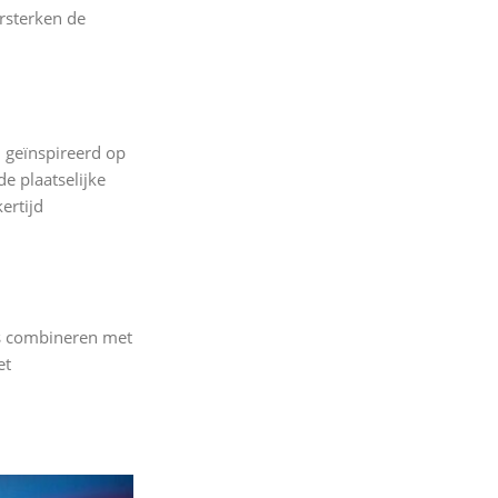
rsterken de
 geïnspireerd op
e plaatselijke
ertijd
oos combineren met
et