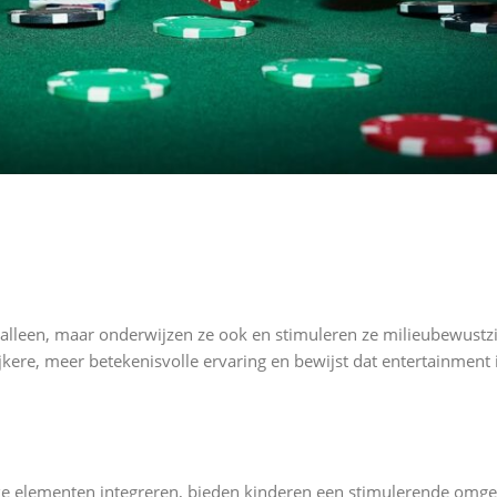
leen, maar onderwijzen ze ook en stimuleren ze milieubewustzijn
ijkere, meer betekenisvolle ervaring en bewijst dat entertainment
ke elementen integreren, bieden kinderen een stimulerende omge