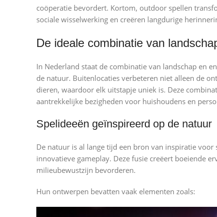
coöperatie bevordert. Kortom, outdoor spellen trans
sociale wisselwerking en creëren langdurige herinneri
De ideale combinatie van landscha
In Nederland staat de combinatie van landschap en e
de natuur. Buitenlocaties verbeteren niet alleen de 
dieren, waardoor elk uitstapje uniek is. Deze combinat
aantrekkelijke bezigheden voor huishoudens en perso
Spelideeën geïnspireerd op de natuur
De natuur is al lange tijd een bron van inspiratie vo
innovatieve gameplay. Deze fusie creëert boeiende er
milieubewustzijn bevorderen.
Hun ontwerpen bevatten vaak elementen zoals: