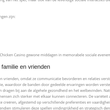
gen zijn:
n Chicken Casino gewone middagen in memorabele sociale evene
 familie en vrienden
 en vrienden, omdat ze communicatie bevorderen en relaties ver
tie, waardoor de banden door gedeelde ervaringen worden verster
n dragen bij aan de algehele gezondheid en het welbevinden. Natu
ensen zich sterker met elkaar kunnen connecteren. De variëteit 
e creëren, afgestemd op verschillende preferenties en vaardighe
dien stimuleren deze spellen vindingrijkheid en strategisch de