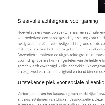
Sfeervolle achtergrond voor gaming
Hoewel spelers vaak op zoek zijn naar een stimuleren
van Nederland een sprookjesachtige setting voor Chic
rustig water, creëert een rustige achtergrond die de co
distant geluid van fluitende vogels dienen als onbew
Bovendien stimuleren de uitgestrekte groene ruimtes 
opwinding. Spelers kunnen genieten van de heldere lu
gamen wordt overbrugd. Zulke aantrekkelijke omgevi
uniek gevoel van samenhorigheid en band binnen de s
Uitstekende plek voor sociale bijeenk
Verborgen tussen het luxueuze groen en de rijke flor
enthousiastelingen van Chicken Casino-spellen. Deze 
te creëren. Spelers genieten niet alleen van de opwind