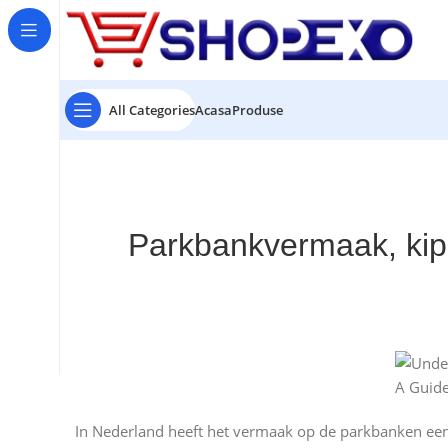
All Categories
Acasa
Produse
Parkbankvermaak, kipp
In Nederland heeft het vermaak op de parkbanken ee