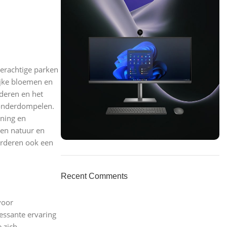
derachtige parken
ijke bloemen en
aderen en het
 onderdompelen.
nning en
sen natuur en
orderen ook een
ON SALE
HP Envy 34
Recent Comments
To Shop
voor
essante ervaring
e zich