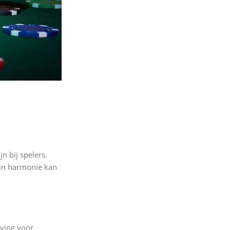
 bij spelers.
 in harmonie kan
ving voor