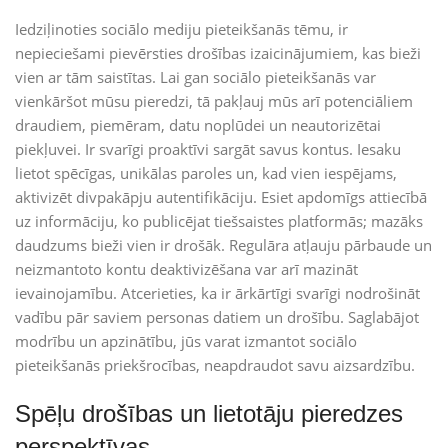
Iedziļinoties sociālo mediju pieteikšanās tēmu, ir
nepieciešami pievērsties drošības izaicinājumiem, kas bieži
vien ar tām saistītas. Lai gan sociālo pieteikšanās var
vienkāršot mūsu pieredzi, tā pakļauj mūs arī potenciāliem
draudiem, piemēram, datu noplūdei un neautorizētai
piekļuvei. Ir svarīgi proaktīvi sargāt savus kontus. Iesaku
lietot spēcīgas, unikālas paroles un, kad vien iespējams,
aktivizēt divpakāpju autentifikāciju. Esiet apdomīgs attiecībā
uz informāciju, ko publicējat tiešsaistes platformās; mazāks
daudzums bieži vien ir drošāk. Regulāra atļauju pārbaude un
neizmantoto kontu deaktivizēšana var arī mazināt
ievainojamību. Atcerieties, ka ir ārkārtīgi svarīgi nodrošināt
vadību pār saviem personas datiem un drošību. Saglabājot
modrību un apzinātību, jūs varat izmantot sociālo
pieteikšanās priekšrocības, neapdraudot savu aizsardzību.
Spēļu drošības un lietotāju pieredzes
perspektīvas