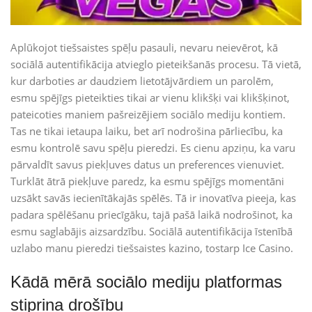
Aplūkojot tiešsaistes spēļu pasauli, nevaru neievērot, kā
sociālā autentifikācija atvieglo pieteikšanās procesu. Tā vietā,
kur darboties ar daudziem lietotājvārdiem un parolēm,
esmu spējīgs pieteikties tikai ar vienu klikšķi vai klikšķinot,
pateicoties maniem pašreizējiem sociālo mediju kontiem.
Tas ne tikai ietaupa laiku, bet arī nodrošina pārliecību, ka
esmu kontrolē savu spēļu pieredzi. Es cienu apziņu, ka varu
pārvaldīt savus piekļuves datus un preferences vienuviet.
Turklāt ātrā piekļuve paredz, ka esmu spējīgs momentāni
uzsākt savās iecienītākajās spēlēs. Tā ir inovatīva pieeja, kas
padara spēlēšanu priecīgāku, tajā pašā laikā nodrošinot, ka
esmu saglabājis aizsardzību. Sociālā autentifikācija īstenībā
uzlabo manu pieredzi tiešsaistes kazino, tostarp Ice Casino.
Kādā mērā sociālo mediju platformas
stiprina drošību