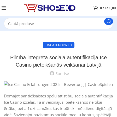
0
/
Lei
0,00
UNCATEGORIZED
Pilnībā integrēta sociālā autentifikācija Ice
Casino pieteikšanās veikšanai Latvijā
Sunrise
Domājot par tiešsaistes spēļu attīstību, sociālā autentifikācija
Ice Casino izceļas. Tā ir veicinājusi pieteikšanos ne tikai
ērtāku, bet arī uzticamāku, kas ir būtiski mūsdienu digitālajā
vidē. Savienojot pazīstamus sociālo mediju kontus, spēlētāji