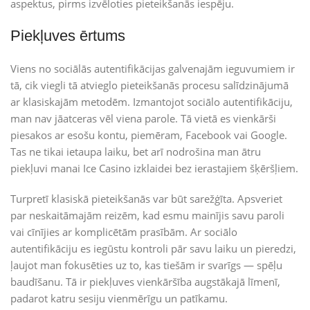
aspektus, pirms izvēloties pieteikšanās iespēju.
Piekļuves ērtums
Viens no sociālās autentifikācijas galvenajām ieguvumiem ir
tā, cik viegli tā atvieglo pieteikšanās procesu salīdzinājumā
ar klasiskajām metodēm. Izmantojot sociālo autentifikāciju,
man nav jāatceras vēl viena parole. Tā vietā es vienkārši
piesakos ar esošu kontu, piemēram, Facebook vai Google.
Tas ne tikai ietaupa laiku, bet arī nodrošina man ātru
piekļuvi manai Ice Casino izklaidei bez ierastajiem šķēršļiem.
Turpretī klasiskā pieteikšanās var būt sarežģīta. Apsveriet
par neskaitāmajām reizēm, kad esmu mainījis savu paroli
vai cīnījies ar komplicētām prasībām. Ar sociālo
autentifikāciju es iegūstu kontroli pār savu laiku un pieredzi,
ļaujot man fokusēties uz to, kas tiešām ir svarīgs — spēļu
baudīšanu. Tā ir piekļuves vienkāršība augstākajā līmenī,
padarot katru sesiju vienmērīgu un patīkamu.