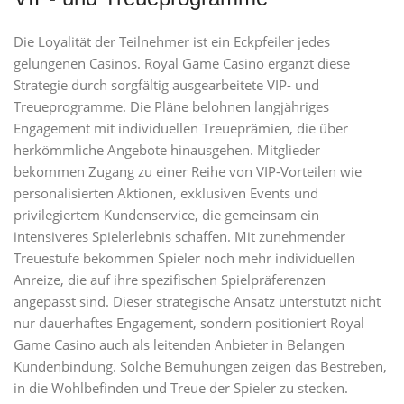
Die Loyalität der Teilnehmer ist ein Eckpfeiler jedes
gelungenen Casinos. Royal Game Casino ergänzt diese
Strategie durch sorgfältig ausgearbeitete VIP- und
Treueprogramme. Die Pläne belohnen langjähriges
Engagement mit individuellen Treueprämien, die über
herkömmliche Angebote hinausgehen. Mitglieder
bekommen Zugang zu einer Reihe von VIP-Vorteilen wie
personalisierten Aktionen, exklusiven Events und
privilegiertem Kundenservice, die gemeinsam ein
intensiveres Spielerlebnis schaffen. Mit zunehmender
Treuestufe bekommen Spieler noch mehr individuellen
Anreize, die auf ihre spezifischen Spielpräferenzen
angepasst sind. Dieser strategische Ansatz unterstützt nicht
nur dauerhaftes Engagement, sondern positioniert Royal
Game Casino auch als leitenden Anbieter in Belangen
Kundenbindung. Solche Bemühungen zeigen das Bestreben,
in die Wohlbefinden und Treue der Spieler zu stecken.