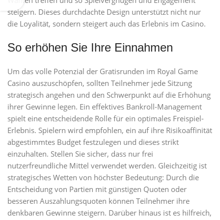
Wahlen treffen und so Spielvergnügen und Engagement
steigern. Dieses durchdachte Design unterstützt nicht nur
die Loyalität, sondern steigert auch das Erlebnis im Casino.
So erhöhen Sie Ihre Einnahmen
Um das volle Potenzial der Gratisrunden im Royal Game
Casino auszuschöpfen, sollten Teilnehmer jede Sitzung
strategisch angehen und den Schwerpunkt auf die Erhöhung
ihrer Gewinne legen. Ein effektives Bankroll-Management
spielt eine entscheidende Rolle für ein optimales Freispiel-
Erlebnis. Spielern wird empfohlen, ein auf ihre Risikoaffinität
abgestimmtes Budget festzulegen und dieses strikt
einzuhalten. Stellen Sie sicher, dass nur frei
nutzerfreundliche Mittel verwendet werden. Gleichzeitig ist
strategisches Wetten von höchster Bedeutung: Durch die
Entscheidung von Partien mit günstigen Quoten oder
besseren Auszahlungsquoten können Teilnehmer ihre
denkbaren Gewinne steigern. Darüber hinaus ist es hilfreich,