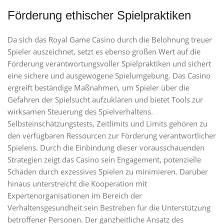
Förderung ethischer Spielpraktiken
Da sich das Royal Game Casino durch die Belohnung treuer
Spieler auszeichnet, setzt es ebenso großen Wert auf die
Förderung verantwortungsvoller Spielpraktiken und sichert
eine sichere und ausgewogene Spielumgebung. Das Casino
ergreift beständige Maßnahmen, um Spieler über die
Gefahren der Spielsucht aufzuklären und bietet Tools zur
wirksamen Steuerung des Spielverhaltens.
Selbsteinschätzungstests, Zeitlimits und Limits gehören zu
den verfügbaren Ressourcen zur Förderung verantwortlicher
Spielens. Durch die Einbindung dieser vorausschauenden
Strategien zeigt das Casino sein Engagement, potenzielle
Schäden durch exzessives Spielen zu minimieren. Darüber
hinaus unterstreicht die Kooperation mit
Expertenorganisationen im Bereich der
Verhaltensgesundheit sein Bestreben für die Unterstützung
betroffener Personen. Der ganzheitliche Ansatz des