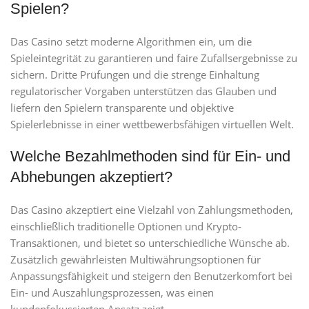
Spielen?
Das Casino setzt moderne Algorithmen ein, um die
Spieleintegrität zu garantieren und faire Zufallsergebnisse zu
sichern. Dritte Prüfungen und die strenge Einhaltung
regulatorischer Vorgaben unterstützen das Glauben und
liefern den Spielern transparente und objektive
Spielerlebnisse in einer wettbewerbsfähigen virtuellen Welt.
Welche Bezahlmethoden sind für Ein- und
Abhebungen akzeptiert?
Das Casino akzeptiert eine Vielzahl von Zahlungsmethoden,
einschließlich traditionelle Optionen und Krypto-
Transaktionen, und bietet so unterschiedliche Wünsche ab.
Zusätzlich gewährleisten Multiwährungsoptionen für
Anpassungsfähigkeit und steigern den Benutzerkomfort bei
Ein- und Auszahlungsprozessen, was einen