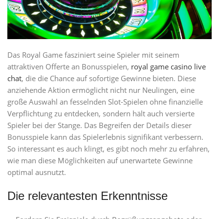
Das Royal Game fasziniert seine Spieler mit seinem
attraktiven Offerte an Bonusspielen,
royal game casino live
chat
, die die Chance auf sofortige Gewinne bieten. Diese
anziehende Aktion ermöglicht nicht nur Neulingen, eine
große Auswahl an fesselnden Slot-Spielen ohne finanzielle
Verpflichtung zu entdecken, sondern hält auch versierte
Spieler bei der Stange. Das Begreifen der Details dieser
Bonusspiele kann das Spielerlebnis signifikant verbessern.
So interessant es auch klingt, es gibt noch mehr zu erfahren,
wie man diese Möglichkeiten auf unerwartete Gewinne
optimal ausnutzt.
Die relevantesten Erkenntnisse