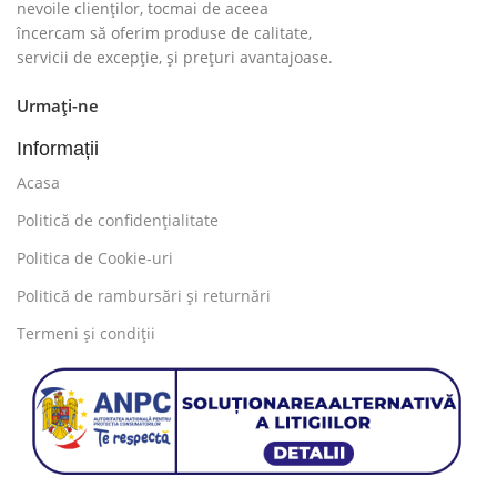
nevoile clienților, tocmai de aceea
încercam să oferim produse de calitate,
servicii de excepție, și prețuri avantajoase.
Urmați-ne
Informații
Acasa
Politică de confidențialitate
Politica de Cookie-uri
Politică de rambursări și returnări
Termeni și condiții