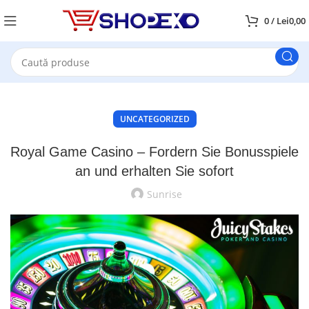
0
/
Lei
0,00
UNCATEGORIZED
Royal Game Casino – Fordern Sie Bonusspiele
an und erhalten Sie sofort
Sunrise