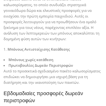
καλωσορίσματος, το οποίο συνδυάζει στρατηγικά
γενναιόδωρα δώρα και ελκυστικές προσφορές για να
ενισχύσει την πρώτη εμπειρία παιχνιδιού. Αυτές οι
προσφορές λειτουργούν για να προωθήσουν ένα ομαλό
ξεκίνημα για τους νέους, παρέχοντας επιπλέον αξία. Η
ανάλυση των λεπτομερειών των μπόνους αποκαλύπτει τη
δομημένη φύση αυτών των κινήτρων:
Μπόνους Αντιστοίχισης Κατάθεσης
Μπόνους χωρίς κατάθεση
Πρωτοβουλίες Δωρεάν Περιστροφών
Αυτό το προσεκτικά σχεδιασμένο πακέτο καλωσορίσματος
επιδιώκει να δημιουργήσει μια ισχυρή βάση για τη
διατήρηση και την ικανοποίηση των παικτών.
Εβδομαδιαίες προσφορές δωρεάν
περιστροφών