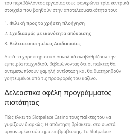
του περιβάλλοντος εργασίας τους φανερώνει τρία κεντρικά
στοιχεία που βοηθούν στην αποτελεσματικότητα του:
Φιλική προς το χρήστη πλοήγηση
Σχεδιασμός με ικανότητα απόκρισης
Βελτιστοποιημένες Διαδικασίες
Αυτά τα χαρακτηριστικά συνολικά αναβαθμίζουν την
εμπειρία παιχνιδιού, βεβαιώνοντας ότι οι παίκτες θα
αντιμετωπίσουν χαμηλή αντίσταση και θα διατηρηθούν
γοητευμένοι από τις προσφορές του καζίνο.
Δελεαστικά οφέλη προγράμματος
πιστότητας
Πώς έλκει το Slotpalace Casino τους παίκτες του να
γυρίζουν διαρκώς; Η απάντηση βρίσκεται στο σωστά
οργανωμένο σύστημα επιβράβευσης. Το Slotpalace