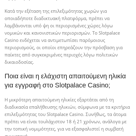
Κατά την εξέταση της επιλεξιμότητας χωρών για
οποιαδήποτε διαδικτυακή πλατφόρμα, πρέπει να
λαμβάνονται υπό ψη οι περιορισμένες χώρες λόγω
νομικών και κανονιστικών περιορισμών. Το Slotpalace
Casino ενδέχεται να αντιμετωπίσει παρόμοιους
περιορισμούς, οι οποίοι επηρεάζουν την πρόσβαση για
παίκτες από συγκεκριμένες περιοχές λόγω πολιτικών
δικαιοδοσίας.
Ποια είναι η ελάχιστη απαιτούμενη ηλικία
για εγγραφή στο Slotpalace Casino;
Η μικρότερη απαιτούμενη ηλικίες εξαρτάται από τη
διαδικασία επαλήθευσης ηλικιών, σύμφωνα με τα κριτήρια
επιλεξιμότητας του Slotpalace Casino. Συνήθως, τα άτομα
πρέπει να είναι τουλάχιστον 18 ή 21 χρόνων, ανάλογα με
την τοπική νομιμότητες, για να εξασφαλιστεί η συμβατή