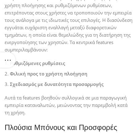
χρήστη πλοήγησης και ρυθμιζόμενων ρυθμίσεων,
επιτρέποντας στους χρήστες να τροποποιούν την εμπειρία
τους ανάλογα με τις ιδιωτικές τους επιλογές. Η διασύνδεση
εγγυάται ευχάριστη εναλλαγή μεταξύ διαφορετικών
τμημάτων, η οποία είναι θεμελιώδης για τη διατήρηση της
ενεργοποίησης των χρηστών. Τα κεντρικά features
συμπεριλαμβάνουν:
Ρυθμιζόμενες ρυθμίσεις
Φιλική προς το χρήστη πλοήγηση
Σχεδιασμός με δυνατότητα προσαρμογής
Αυτά τα features βοηθούν συλλογικά σε μια παραγωγική
εμπειρία καταναλωτών, μειώνοντας την παρεμβολή κατά
τη χρήση.
Πλούσια Μπόνους και Προσφορές