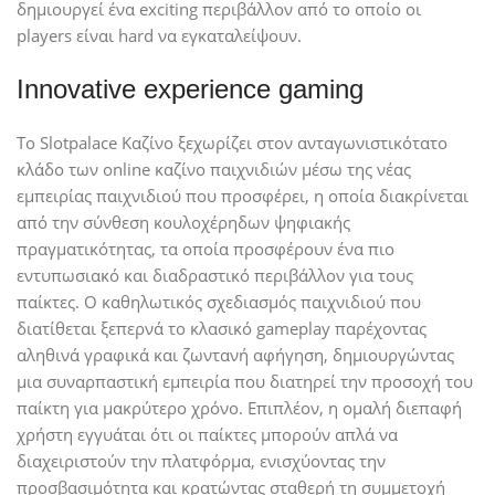
δημιουργεί ένα exciting περιβάλλον από το οποίο οι
players είναι hard να εγκαταλείψουν.
Innovative experience gaming
Το Slotpalace Καζίνο ξεχωρίζει στον ανταγωνιστικότατο
κλάδο των online καζίνο παιχνιδιών μέσω της νέας
εμπειρίας παιχνιδιού που προσφέρει, η οποία διακρίνεται
από την σύνθεση κουλοχέρηδων ψηφιακής
πραγματικότητας, τα οποία προσφέρουν ένα πιο
εντυπωσιακό και διαδραστικό περιβάλλον για τους
παίκτες. Ο καθηλωτικός σχεδιασμός παιχνιδιού που
διατίθεται ξεπερνά το κλασικό gameplay παρέχοντας
αληθινά γραφικά και ζωντανή αφήγηση, δημιουργώντας
μια συναρπαστική εμπειρία που διατηρεί την προσοχή του
παίκτη για μακρύτερο χρόνο. Επιπλέον, η ομαλή διεπαφή
χρήστη εγγυάται ότι οι παίκτες μπορούν απλά να
διαχειριστούν την πλατφόρμα, ενισχύοντας την
προσβασιμότητα και κρατώντας σταθερή τη συμμετοχή