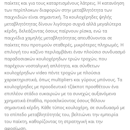
παίκτες και για τους καταρτισμένους λάτρεις. Η κατανόηση
των περίπλοκων διαφορών στην μεταβλητότητα των
παιχνιδιών είναι σημαντική. Τα κουλοχέρηδες ψηλής
μεταβλητότητας δίνουν λιγότερο συχνά αλλά μεγαλύτερα
κέρδη, δελεάζοντας όσους παίρνουν ρίσκα, ενώ τα
παιχνίδια χαμηλής μεταβλητότητας απευθύνονται σε
παίκτες που προτιμούν σταθερές, μικρότερες πληρωμές. Η
επιλογή του καζίνο περιλαμβάνει έναν πλούσιο συνδυασμό
παραδοσιακών κουλοχέρηδων τριών τροχών, που
παρέχουν νοσταλγική απλότητα, και σύνθετων
κουλοχέρηδων video πέντε τροχών με πλούσια
χαρακτηριστικά, όπως multipliers και γύρους μπόνους. Τα
κουλοχέρηδες με προοδευτικό τζάκποτ προσθέτουν ένα
επιπλέον στάδιο ευκαιριών με τα συνεχώς αυξανόμενα
χρηματικά έπαθλα, προσελκύοντας όσους θέλουν
σημαντικά κέρδη. Κάθε τύπος κουλοχέρη, σε συνδυασμό με
το επίπεδο μεταβλητότητάς του, βελτιώνει την εμπειρία
του παίκτη, καθορίζοντας τη στρατηγική και την
αφοσίωση.