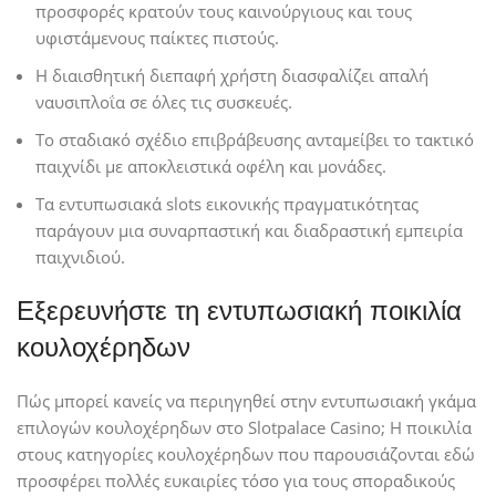
προσφορές κρατούν τους καινούργιους και τους
υφιστάμενους παίκτες πιστούς.
Η διαισθητική διεπαφή χρήστη διασφαλίζει απαλή
ναυσιπλοΐα σε όλες τις συσκευές.
Το σταδιακό σχέδιο επιβράβευσης ανταμείβει το τακτικό
παιχνίδι με αποκλειστικά οφέλη και μονάδες.
Τα εντυπωσιακά slots εικονικής πραγματικότητας
παράγουν μια συναρπαστική και διαδραστική εμπειρία
παιχνιδιού.
Εξερευνήστε τη εντυπωσιακή ποικιλία
κουλοχέρηδων
Πώς μπορεί κανείς να περιηγηθεί στην εντυπωσιακή γκάμα
επιλογών κουλοχέρηδων στο Slotpalace Casino; Η ποικιλία
στους κατηγορίες κουλοχέρηδων που παρουσιάζονται εδώ
προσφέρει πολλές ευκαιρίες τόσο για τους σποραδικούς