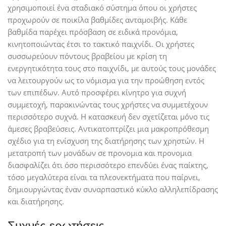
χρησιμοποιεί ένα σταδιακό σύστημα όπου οι χρήστες
προχωρούν σε ποικίλα βαθμίδες ανταμοιβής. Κάθε
βαθμίδα παρέχει πρόσβαση σε ειδικά προνόμια,
κινητοποιώντας έτσι το τακτικό παιχνίδι. Οι χρήστες
συσσωρεύουν πόντους βραβείου με κρίση τη
ενεργητικότητα τους στο παιχνίδι, με αυτούς τους μονάδες
να λειτουργούν ως το νόμισμα για την προώθηση εντός
των επιπέδων. Αυτό προσφέρει κίνητρο για συχνή
συμμετοχή, παρακινώντας τους χρήστες να συμμετέχουν
περισσότερο συχνά. Η κατασκευή δεν σχετίζεται μόνο τις
άμεσες βραβεύσεις. Αντικατοπτρίζει μια μακροπρόθεσμη
σχέδιο για τη ενίσχυση της διατήρησης των χρηστών. Η
μετατροπή των μονάδων σε προνομια και προνομια
διασφαλίζει ότι όσο περισσότερο επενδύει ένας παίκτης,
τόσο μεγαλύτερα είναι τα πλεονεκτήματα που παίρνει,
δημιουργώντας έναν συναρπαστικό κύκλο αλληλεπίδρασης
και διατήρησης.
Συχνές ερωτήσεις