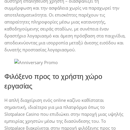
αυστηρή επαλήθευση χρήστη – διασφαλίζει τη
συμμόρφωση και την ασφάλεια χωρίς να παραχωρεί την
αποτελεσματικότητα. Οι επισκέπτες παρέχουν τις
απαραίτητες πληροφορίες μέσω μιας κατανοητής,
καθοδηγούμενης σειράς σταδίων, με συνέπεια έναν
δραστήριο λογαριασμό και άμεση πρόσβαση στα παιχνίδια,
αποδεικνύοντας μια ισορροπία μεταξύ άνεσης εισόδου και
δυνατής προστασίας λογαριασμού.
Φιλόξενο προς το χρήστη χώρο
εργασίας
Η απλή διαχείριση ενός online καζίνο καθίσταται
σημαντική, ιδιαίτερα για μια πλατφόρμα όπως το
Slotpalace Casino που επιδιώκει στην παροχή μιας υψηλής
εμπειρίας χρηστών μέσω της διασύνδεσης του. Το
Slotpalace διακρίνεται στην παροχή φιλόξενης προς το