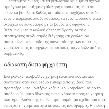
Οι λεπτομερείς υφές και τα ρεαλιστικά κινούμενα σχέδια
προάγουν μια αυξημένη αίσθηση παρουσίας μέσα σε
εικονικά βασίλεια. Καθώς οι παίκτες διασχίζουν αυτούς
τους υπερρεαλιστικούς κόσμους, τα εντυπωσιακά οπτικά
στοιχεία σε συνδυασμό με το βάθος της αφήγησης
βελτιώνουν τη συνολική αλληλεπίδραση. Αυτή ο
στρατηγικός συνδυασμός διήγησης και ρεαλισμού
αποτυπώνει την ουσία της ικανοποίησης των παικτών,
χωρίζοντας τις προηγμένες προτάσεις παιχνιδιών από τις
συμβατικές.
Αδιάκοπη διεπαφή χρήστη
Ένα μαλακό περιβάλλον χρήστη είναι ένα ουσιαστικό
συστατικό στην καινοτόμο εμπειρία παιχνιδιού που
προσφέρουν τα μοντέρνα καζίνο. Το Slotpalace Casino το
αποδεικνύει αυτό δίνοντας ένα ευχάριστο προς το χρήστη
σύστημα πλοήγησης και ένα προσαρμόσιμο σχεδιασμό που
ενισχύει τη χρηστικότητα σε όλες τις πλατφόρμες. Η μελέτη