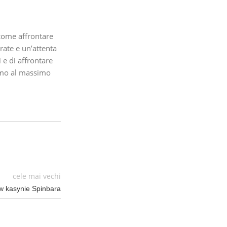
 come affrontare
rate e un’attenta
 e di affrontare
amo al massimo
cele mai vechi
w kasynie Spinbara