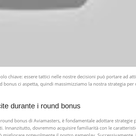
o chiave: essere tattici nelle nostre decisioni può portare ad att
d bonus ci aspetta, quindi massimizziamo la nostra strategia per 
cite durante i round bonus
ound bonus di Aviamasters, è fondamentale adottare strategie 
i. Innanzitutto, dovremmo acquisire familiarità con le caratterist
 migliorare notevolmente il nostro gameplay. Successivamente