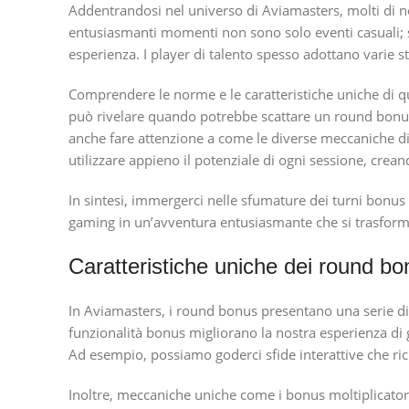
Addentrandosi nel universo di Aviamasters, molti di 
entusiasmanti momenti non sono solo eventi casuali; 
esperienza. I player di talento spesso adottano varie st
Comprendere le norme e le caratteristiche uniche di q
può rivelare quando potrebbe scattare un round bonu
anche fare attenzione a come le diverse meccaniche 
utilizzare appieno il potenziale di ogni sessione, cre
In sintesi, immergerci nelle sfumature dei turni bonus
gaming in un’avventura entusiasmante che si trasforma
Caratteristiche uniche dei round b
In Aviamasters, i round bonus presentano una serie di 
funzionalità bonus migliorano la nostra esperienza d
Ad esempio, possiamo goderci sfide interattive che ri
Inoltre, meccaniche uniche come i bonus moltiplicator