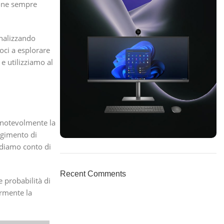
ione sempre
onalizzando
oci a esplorare
e utilizziamo al
e notevolmente la
ngimento di
ndiamo conto di
ON SALE
HP Envy 34
Recent Comments
e probabilità di
To Shop
ormente la