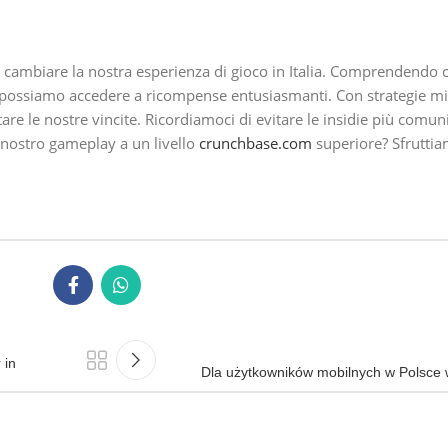
uò cambiare la nostra esperienza di gioco in Italia. Comprendendo
e, possiamo accedere a ricompense entusiasmanti. Con strategie mi
re le nostre vincite. Ricordiamoci di evitare le insidie più comuni
l nostro gameplay a un livello
crunchbase.com
superiore? Sfrutti
 in
Dla użytkowników mobilnych w Polsce 