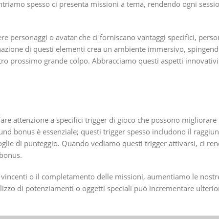
ontriamo spesso ci presenta missioni a tema, rendendo ogni sess
iere personaggi o avatar che ci forniscano vantaggi specifici, pers
nazione di questi elementi crea un ambiente immersivo, spingend
ro prossimo grande colpo. Abbracciamo questi aspetti innovativi 
re attenzione a specifici trigger di gioco che possono migliorar
nd bonus è essenziale; questi trigger spesso includono il raggiu
oglie di punteggio. Quando vediamo questi trigger attivarsi, ci re
 bonus.
ri vincenti o il completamento delle missioni, aumentiamo le nostr
utilizzo di potenziamenti o oggetti speciali può incrementare ulteri