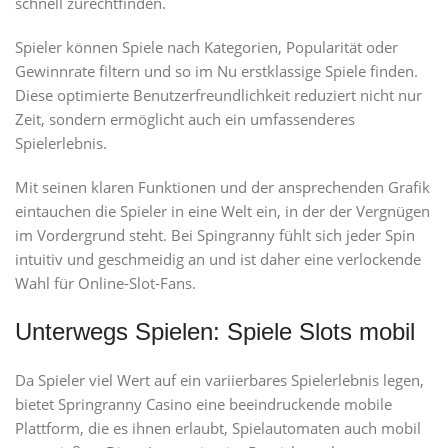
schnell zurechtfinden.
Spieler können Spiele nach Kategorien, Popularität oder
Gewinnrate filtern und so im Nu erstklassige Spiele finden.
Diese optimierte Benutzerfreundlichkeit reduziert nicht nur
Zeit, sondern ermöglicht auch ein umfassenderes
Spielerlebnis.
Mit seinen klaren Funktionen und der ansprechenden Grafik
eintauchen die Spieler in eine Welt ein, in der der Vergnügen
im Vordergrund steht. Bei Spingranny fühlt sich jeder Spin
intuitiv und geschmeidig an und ist daher eine verlockende
Wahl für Online-Slot-Fans.
Unterwegs Spielen: Spiele Slots mobil
Da Spieler viel Wert auf ein variierbares Spielerlebnis legen,
bietet Springranny Casino eine beeindruckende mobile
Plattform, die es ihnen erlaubt, Spielautomaten auch mobil