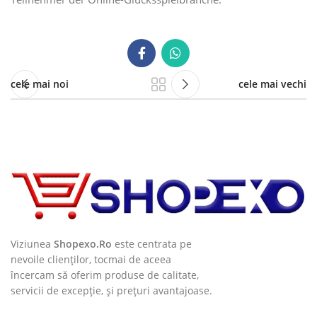
cele mai noi
cele mai vechi
Viziunea
Shopexo.Ro
este centrata pe
nevoile clienților, tocmai de aceea
încercam să oferim produse de calitate,
servicii de excepție, și prețuri avantajoase.