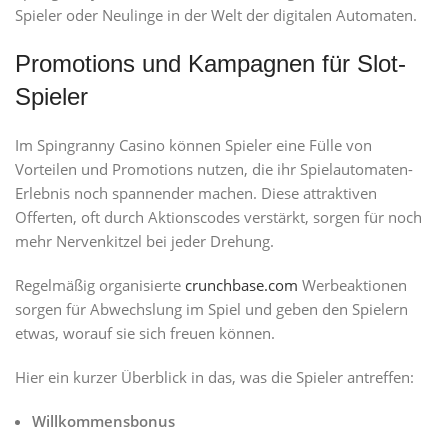
Spieler oder Neulinge in der Welt der digitalen Automaten.
Promotions und Kampagnen für Slot-
Spieler
Im Spingranny Casino können Spieler eine Fülle von
Vorteilen und Promotions nutzen, die ihr Spielautomaten-
Erlebnis noch spannender machen. Diese attraktiven
Offerten, oft durch Aktionscodes verstärkt, sorgen für noch
mehr Nervenkitzel bei jeder Drehung.
Regelmäßig organisierte
crunchbase.com
Werbeaktionen
sorgen für Abwechslung im Spiel und geben den Spielern
etwas, worauf sie sich freuen können.
Hier ein kurzer Überblick in das, was die Spieler antreffen:
Willkommensbonus