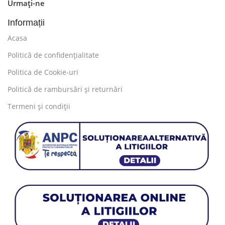
Urmați-ne
Informații
Acasa
Politică de confidențialitate
Politica de Cookie-uri
Politică de rambursări și returnări
Termeni și condiții