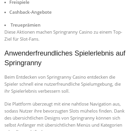
Freispiele
Cashback-Angebote
Treueprämien
Diese Aktionen machen Springranny Casino zu einem Top-
Ziel für Slot-Fans.
Anwenderfreundliches Spielerlebnis auf
Springranny
Beim Entdecken von Springranny Casino entdecken die
Spieler schnell eine nutzerfreundliche Spielumgebung, die
ihr Spielerlebnis verbessern soll.
Die Plattform überzeugt mit eine nahtlose Navigation aus,
sodass Nutzer ihre bevorzugten Slots mühelos finden. Dank
des übersichtlichen Designs von Springranny können sich
selbst Anfänger mit übersichtlichen Menüs und Kategorien