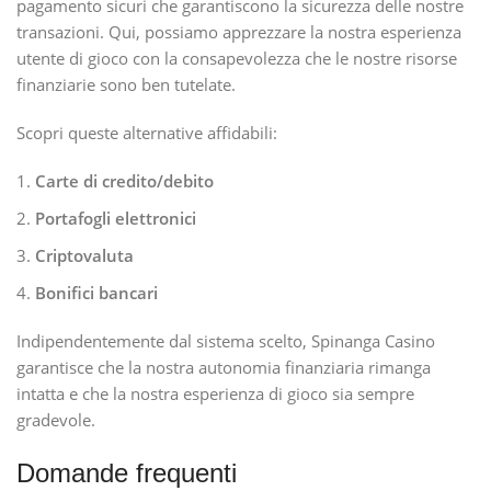
pagamento sicuri che garantiscono la sicurezza delle nostre
transazioni. Qui, possiamo apprezzare la nostra esperienza
utente di gioco con la consapevolezza che le nostre risorse
finanziarie sono ben tutelate.
Scopri queste alternative affidabili:
Carte di credito/debito
Portafogli elettronici
Criptovaluta
Bonifici bancari
Indipendentemente dal sistema scelto, Spinanga Casino
garantisce che la nostra autonomia finanziaria rimanga
intatta e che la nostra esperienza di gioco sia sempre
gradevole.
Domande frequenti