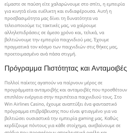
είμαστε σε παύση είτε χαλαρώνουμε στο σπίτι, η εμπειρία
για κινητά είναι ευέλικτη και ενδιαφέρουσα. Αυτή η
προσβασιμότητα μας δίνει τη δυνατότητα να
τελειοποιούμε τις τακτικές μας, να χαίρουμε
αλληλεπιδράσεις σε άμεσο χρόνο και, τελικά, να
βελτιώνουμε την εμπειρία παιχνιδιού μας. Έχουμε
πραγματικά τον κόσμο των παιχνιδιών στις θήκες μας,
προετοιμασμένο ανά πάσα στιγμή.
Πρόγραμμα Πιστότητας και Ανταμοιβές
Πολλοί παίκτες αγαπούν να παίρνουν μέρος σε
προγράμματα ανταμοιβής και ανταμοιβές που προσθέτουν
επιπλέον ενέργεια στην περιπέτεια παιχνιδιού τους. Στο
Win Airlines Casino, έχουμε αναπτύξει ένα φανταστικό
πρόγραμμα επιβράβευσης που είναι φτιαγμένο για να
βελτιώσει ουσιαστικά την εμπειρία gaming μας. Καθώς
κερδίζουμε πόντους για κάθε στοίχημα, ανεβαίνουμε σε
στάδια που προσφέρουν αποκλειστικά οφέλη και