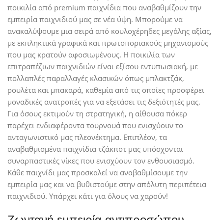
ποικιλία από premium παιχνίδια που αναβαθμίζουν την
εμπειρία παιχνιδιού μας σε νέα ύψη. Μπορούμε να
ανακαλύψουμε μια σειρά από κουλοχέρηδες μεγάλης αξίας,
με εκπληκτικά γραφικά και πρωτοποριακούς μηχανισμούς
που μας κρατούν αφοσιωμένους. Η ποικιλία των
επιτραπέζιων παιχνιδιών είναι εξίσου εντυπωσιακή, με
πολλαπλές παραλλαγές κλασικών όπως μπλακτζάκ,
ρουλέτα και μπακαρά, καθεμία από τις οποίες προσφέρει
μοναδικές ανατροπές για να εξετάσει τις δεξιότητές μας.
Για όσους εκτιμούν τη στρατηγική, η αίθουσα πόκερ
παρέχει ενδιαφέροντα τουρνουά που ενισχύουν το
ανταγωνιστικό μας πλεονέκτημα. Επιπλέον, τα
αναβαθμισμένα παιχνίδια τζάκποτ μας υπόσχονται
συναρπαστικές νίκες που ενισχύουν τον ενθουσιασμό.
Κάθε παιχνίδι μας προσκαλεί να αναβαθμίσουμε την
εμπειρία μας και να βυθιστούμε στην απόλυτη περιπέτεια
παιχνιδιού. Υπάρχει κάτι για όλους να χαρούν!
Ζωντανή εμπειρία αντιπροσώπου