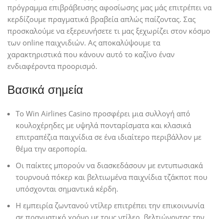
πρόγραμμα επιβράβευσης αφοσίωσης μας μάς επιτρέπει να
κερδίζουμε πραγματικά βραβεία απλώς παίζοντας. Σας
προσκαλούμε να εξερευνήσετε τι μας ξεχωρίζει στον κόσμο
των online παιχνιδιών. Ας αποκαλύψουμε τα
χαρακτηριστικά που κάνουν αυτό το καζίνο έναν
ενδιαφέροντα προορισμό.
Βασικά σημεία
Το Win Airlines Casino προσφέρει μια συλλογή από
κουλοχέρηδες με υψηλά πονταρίσματα και κλασικά
επιτραπέζια παιχνίδια σε ένα ιδιαίτερο περιβάλλον με
θέμα την αεροπορία.
Οι παίκτες μπορούν να διασκεδάσουν με εντυπωσιακά
τουρνουά πόκερ και βελτιωμένα παιχνίδια τζάκποτ που
υπόσχονται σημαντικά κέρδη.
Η εμπειρία ζωντανού ντίλερ επιτρέπει την επικοινωνία
σε πραγματικό χρόνο με τους ντίλερ, βελτιώνοντας την