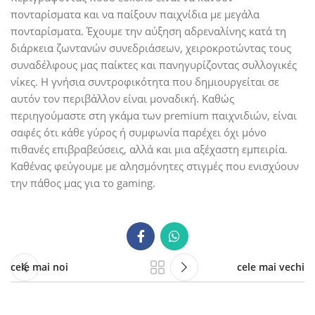
πονταρίσματα και να παίξουν παιχνίδια με μεγάλα
πονταρίσματα. Έχουμε την αύξηση αδρεναλίνης κατά τη
διάρκεια ζωντανών συνεδριάσεων, χειροκροτώντας τους
συναδέλφους μας παίκτες και πανηγυρίζοντας συλλογικές
νίκες. Η γνήσια συντροφικότητα που δημιουργείται σε
αυτόν τον περιβάλλον είναι μοναδική. Καθώς
περιηγούμαστε στη γκάμα των premium παιχνιδιών, είναι
σαφές ότι κάθε γύρος ή συμφωνία παρέχει όχι μόνο
πιθανές επιβραβεύσεις, αλλά και μια αξέχαστη εμπειρία.
Καθένας φεύγουμε με αλησμόνητες στιγμές που ενισχύουν
την πάθος μας για το gaming.
cele mai noi
cele mai vechi