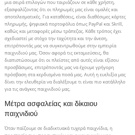
μια σειρά επιλογών που ταιριάζουν σε κάθε χρήστη,
εξασφαλίζοντας ότι οι πληρωμές μας είναι ομαλές και
αποτελεσματικές. Για καταθέσεις, είναι διαθέσιμες κάρτες
πληρωμής, ψηφιακά πορτοφόλια όπως PayPal και Skrill,
καθώς και μεταφορές μέσω τράπεζας. Κάθε τρόπος έχει
σχεδιαστεί με στόχο την ταχύτητα και την άνεση,
επιτρέποντάς μας να συγκεντρωθούμε στην εμπειρία
παιχνιδιού μας. Όσον αφορά τις εκταμιεύσεις, θα
διαπιστώσουμε ότι οι πλείστες από αυτές είναι εξίσου
προσβάσιμες, επιτρέποντάς μας να έχουμε γρήγορη
πρόσβαση στα κερδισμένα ποσά μας. Αυτή η ευελιξία μας
δίνει την ελευθερία να διαλέξουμε τι είναι πιο κατάλληλο
για τις ανάγκες παιχνιδιού μας.
Μέτρα ασφαλείας και δίκαιου
παιχνιδιού
Όταν παίζουμε σε διαδικτυακά τυχερά παιχνίδια, η