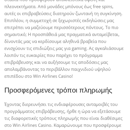
πλεονεκτήματα. Από μονάδες μπόνους έως free spins,
αυτές οι επιβραβεύσεις διατηρούν ζωντανή τη συγκίνηση.
Επιπλέον, η συμμετοχή σε ξεχωριστές εκδηλώσεις μας
επιτρέπει να μαζεύουμε περισσότερους πόντους. Το πιο
σημαντικό; Η προσπάθειά μας πραγματικά ανταμείβεται,
δίνοντάς μας να κερδίσουμε αληθινά βραβεία που
ενισχύουν τις επιδιώξεις μας για gaming. Ας αγκαλιάσουμε
λοιπόν τις ευκαιρίες που παρέχει το πρόγραμμα
επιβράβευσης και να αυξήσουμε τις αποδόσεις μας
απολαμβάνοντας το περιβάλλον παιχνιδιού υψηλού
επιπέδου στο Win Airlines Casino!
Προσφερόμενες τρόποι πληρωμής
Έχοντας διερευνήσει τις ενδιαφέρουσες ανταμοιβές του
προγράμματος επιβράβευσης, ήρθε η ώρα να εξετάσουμε
τις διαφορετικές τρόπους πληρωμής που είναι διαθέσιμες
στο Win Airlines Casino. Καμαρώνουμε που προσφέρουμε