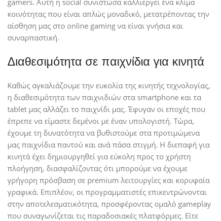
gamers. Αυτή η social συνιστώσα καλλιεργεί ένα κλίμα
κοινότητας που είναι απλώς μοναδικό, μετατρέποντας την
αίσθηση μας στο online gaming να είναι γνήσια και
συναρπαστική.
Διαθεσιμότητα σε παιχνίδια για κινητά
Καθώς αγκαλιάζουμε την ευκολία της κινητής τεχνολογίας,
η διαθεσιμότητα των παιχνιδιών στα smartphone και τα
tablet μας αλλάζει το παιχνίδι μας. Έφυγαν οι εποχές που
έπρεπε να είμαστε δεμένοι με έναν υπολογιστή. Τώρα,
έχουμε τη δυνατότητα να βυθιστούμε στα προτιμώμενα
μας παιχνίδια παντού και ανά πάσα στιγμή. Η διεπαφή για
κινητά έχει δημιουργηθεί για εύκολη προς το χρήστη
πλοήγηση, διασφαλίζοντας ότι μπορούμε να έχουμε
γρήγορη πρόσβαση σε premium λειτουργίες και κορυφαία
γραφικά. Επιπλέον, οι προγραμματιστές επικεντρώνονται
στην αποτελεσματικότητα, προσφέροντας ομαλό gameplay
που συναγωνίζεται τις παραδοσιακές πλατφόρμες. Είτε