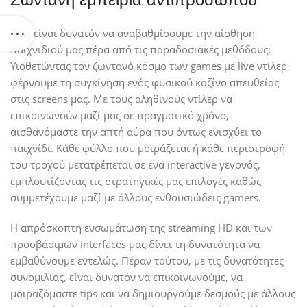
Πώς είναι δυνατόν να αναβαθμίσουμε την αίσθηση
παιχνιδιού μας πέρα από τις παραδοσιακές μεθόδους;
Υιοθετώντας τον ζωντανό κόσμο των games με live ντίλερ,
φέρνουμε τη συγκίνηση ενός φυσικού καζίνο απευθείας
στις screens μας. Με τους αληθινούς ντίλερ να
επικοινωνούν μαζί μας σε πραγματικό χρόνο,
αισθανόμαστε την απτή αύρα που όντως ενισχύει το
παιχνίδι. Κάθε φύλλο που μοιράζεται ή κάθε περιστροφή
του τροχού μετατρέπεται σε ένα interactive γεγονός,
εμπλουτίζοντας τις στρατηγικές μας επιλογές καθώς
συμμετέχουμε μαζί με άλλους ενθουσιώδεις gamers.
Η απρόσκοπτη ενσωμάτωση της streaming HD και των
προσβάσιμων interfaces μας δίνει τη δυνατότητα να
εμβαθύνουμε εντελώς. Πέραν τούτου, με τις δυνατότητες
συνομιλίας, είναι δυνατόν να επικοινωνούμε, να
μοιραζόμαστε tips και να δημιουργούμε δεσμούς με άλλους