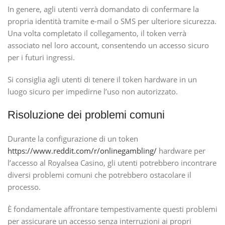
In genere, agli utenti verrà domandato di confermare la
propria identità tramite e-mail o SMS per ulteriore sicurezza.
Una volta completato il collegamento, il token verrà
associato nel loro account, consentendo un accesso sicuro
per i futuri ingressi.
Si consiglia agli utenti di tenere il token hardware in un
luogo sicuro per impedirne l’uso non autorizzato.
Risoluzione dei problemi comuni
Durante la configurazione di un token
https://www.reddit.com/r/onlinegambling/
hardware per
l’accesso al Royalsea Casino, gli utenti potrebbero incontrare
diversi problemi comuni che potrebbero ostacolare il
processo.
È fondamentale affrontare tempestivamente questi problemi
per assicurare un accesso senza interruzioni ai propri