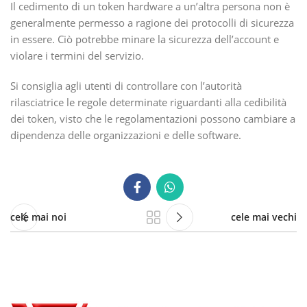
Il cedimento di un token hardware a un’altra persona non è
generalmente permesso a ragione dei protocolli di sicurezza
in essere. Ciò potrebbe minare la sicurezza dell’account e
violare i termini del servizio.
Si consiglia agli utenti di controllare con l’autorità
rilasciatrice le regole determinate riguardanti alla cedibilità
dei token, visto che le regolamentazioni possono cambiare a
dipendenza delle organizzazioni e delle software.
cele mai noi
cele mai vechi