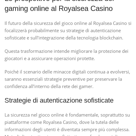
gaming online al Royalsea Casino
Il futuro della sicurezza del gioco online al Royalsea Casino si
focalizzerà probabilmente su strategie di autenticazione
sofisticate e sull’integrazione della tecnologia blockchain.
Questa trasformazione intende migliorare la protezione dei
giocatori e a assicurare operazioni protette.
Poiché il scenario delle minacce digitali continua a evolversi,
saranno essenziali strategie preventive per preservare la
confidenza all’interno della rete dei gamer.
Strategie di autenticazione sofisticate
La sicurezza nel gioco online è fondamentale, soprattutto su
piattaforme come Royalsea Casino, dove la tutela delle
informazioni degli utenti è diventata sempre più complessa.