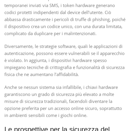
temporanei inviati via SMS, i token hardware generano
codici protetti indipendenti dal device dell’utente. Ciò
abbassa drasticamente i pericoli di truffe di phishing, poiché
il dispositivo crea un codice unico, con una durata limitata,
complicato da duplicare per i malintenzionati.
Diversamente, le strategie software, quali le applicazioni di
autenticazione, possono essere vulnerabili se il apparecchio
è violato. In aggiunta, i dispositivi hardware spesso
impiegano tecniche di crittografia e funzionalità di sicurezza
fisica che ne aumentano l’affidabilità.
Anche se nessun sistema sia infallibile, i chiavi hardware
garantiscono un grado di sicurezza più elevato a molte
misure di sicurezza tradizionali, facendoli diventare la
opzione preferita per un accesso online sicuro, soprattutto
in ambienti sensibili come i giochi online.
Le prospettive per la sicurezza del