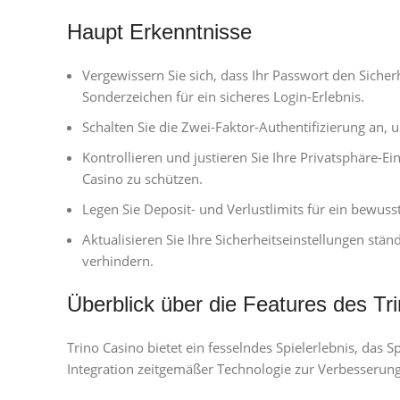
Haupt Erkenntnisse
Vergewissern Sie sich, dass Ihr Passwort den Siche
Sonderzeichen für ein sicheres Login-Erlebnis.
Schalten Sie die Zwei-Faktor-Authentifizierung an, 
Kontrollieren und justieren Sie Ihre Privatsphäre-
Casino zu schützen.
Legen Sie Deposit- und Verlustlimits für ein bewu
Aktualisieren Sie Ihre Sicherheitseinstellungen st
verhindern.
Überblick über die Features des Tr
Trino Casino bietet ein fesselndes Spielerlebnis, das
Integration zeitgemäßer Technologie zur Verbesserung