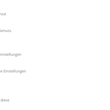
yout
Genuss.
einstellungen
e Einstellungen
 diese