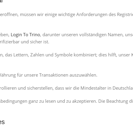
ar
u eröffnen, müssen wir einige wichtige Anforderungen des Registr
eben,
Login To Trino
, darunter unseren vollständigen Namen, un
fizierbar und sicher ist.
n, das Lettern, Zahlen und Symbole kombiniert; dies hilft, unser 
 Währung für unsere Transaktionen auszuwählen.
ollieren und sicherstellen, dass wir die Mindestalter in Deutschl
sbedingungen ganz zu lesen und zu akzeptieren. Die Beachtung di
es