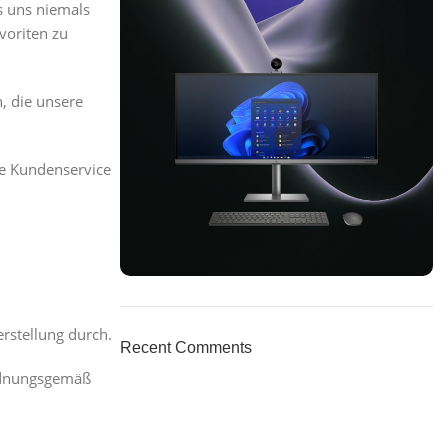
s uns niemals
voriten zu
, die unsere
te Kundenservice
ON SALE
rstellung durch.
HP Envy 34
Recent Comments
ordnungsgemäß
To Shop