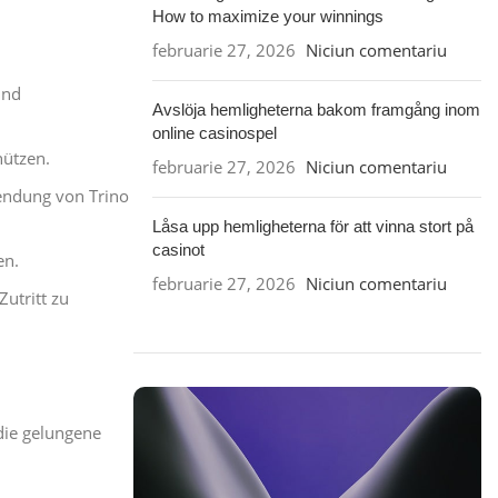
How to maximize your winnings
februarie 27, 2026
Niciun comentariu
und
Avslöja hemligheterna bakom framgång inom
online casinospel
hützen.
februarie 27, 2026
Niciun comentariu
wendung von Trino
Låsa upp hemligheterna för att vinna stort på
casinot
en.
februarie 27, 2026
Niciun comentariu
utritt zu
 die gelungene