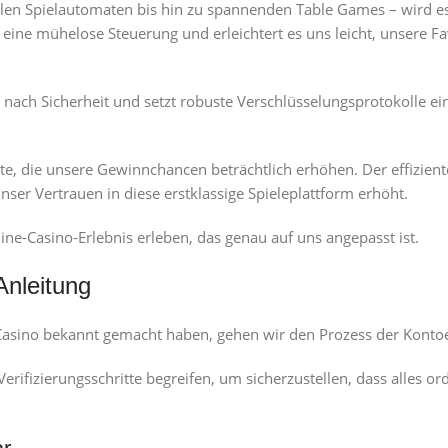
ellen Spielautomaten bis hin zu spannenden Table Games – wird e
t eine mühelose Steuerung und erleichtert es uns leicht, unsere Fa
nach Sicherheit und setzt robuste Verschlüsselungsprotokolle ein
e, die unsere Gewinnchancen beträchtlich erhöhen. Der effizien
nser Vertrauen in diese erstklassige Spieleplattform erhöht.
e-Casino-Erlebnis erleben, das genau auf uns angepasst ist.
-Anleitung
sino bekannt gemacht haben, gehen wir den Prozess der Kontoe
rifizierungsschritte begreifen, um sicherzustellen, dass alles 