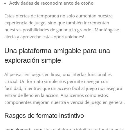
Actividades de reconocimiento de otoño
Estas ofertas de temporada no solo aumentan nuestra
experiencia de juego, sino que también incrementan
nuestras posibilidades de ganar a lo grande. ¡Manténgase
alerta y aproveche estas oportunidades!
Una plataforma amigable para una
exploración simple
Al pensar en juegos en línea, una interfaz funcional es
crucial. Un formato simple nos permite navegar con
facilidad, mientras que un acceso fácil al juego nos asegura
entrar de lleno en la acción. Analicemos cómo estos
componentes mejoran nuestra vivencia de juego en general.
Rasgos de formato instintivo
annualreports.com
Una plataforma intuitiva es fundamental