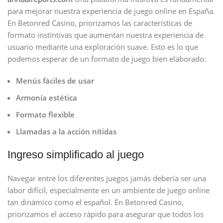
para mejorar nuestra experiencia de juego online en España.
En Betonred Casino, priorizamos las características de
formato instintivas que aumentan nuestra experiencia de
usuario mediante una exploración suave. Esto es lo que
podemos esperar de un formato de juego bien elaborado:
Menús fáciles de usar
Armonía estética
Formato flexible
Llamadas a la acción nítidas
Ingreso simplificado al juego
Navegar entre los diferentes juegos jamás debería ser una
labor difícil, especialmente en un ambiente de juego online
tan dinámico como el español. En Betonred Casino,
priorizamos el acceso rápido para asegurar que todos los