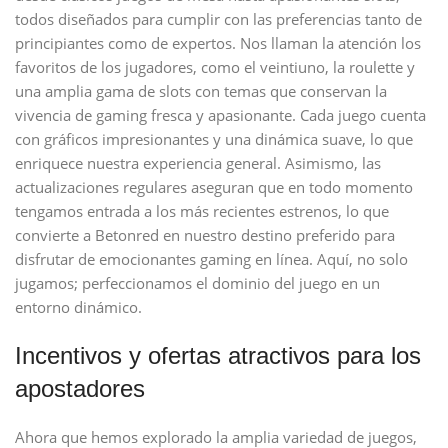
todos diseñados para cumplir con las preferencias tanto de
principiantes como de expertos. Nos llaman la atención los
favoritos de los jugadores, como el veintiuno, la roulette y
una amplia gama de slots con temas que conservan la
vivencia de gaming fresca y apasionante. Cada juego cuenta
con gráficos impresionantes y una dinámica suave, lo que
enriquece nuestra experiencia general. Asimismo, las
actualizaciones regulares aseguran que en todo momento
tengamos entrada a los más recientes estrenos, lo que
convierte a Betonred en nuestro destino preferido para
disfrutar de emocionantes gaming en línea. Aquí, no solo
jugamos; perfeccionamos el dominio del juego en un
entorno dinámico.
Incentivos y ofertas atractivos para los
apostadores
Ahora que hemos explorado la amplia variedad de juegos,