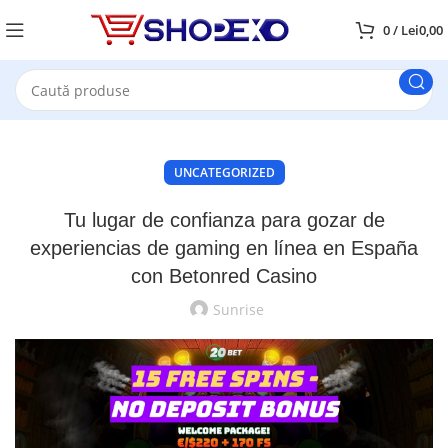
0
/
Lei
0,00
UNCATEGORIZED
Tu lugar de confianza para gozar de
experiencias de gaming en línea en España
con Betonred Casino
Sunrise