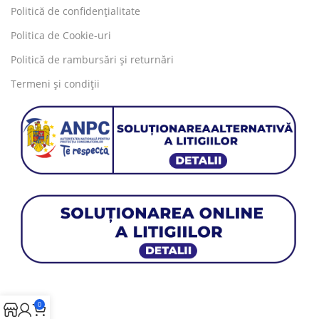
Politică de confidențialitate
Politica de Cookie-uri
Politică de rambursări și returnări
Termeni și condiții
0