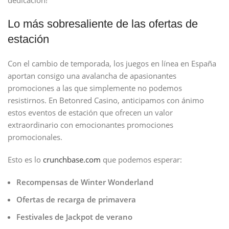
Lo más sobresaliente de las ofertas de
estación
Con el cambio de temporada, los juegos en línea en España
aportan consigo una avalancha de apasionantes
promociones a las que simplemente no podemos
resistirnos. En Betonred Casino, anticipamos con ánimo
estos eventos de estación que ofrecen un valor
extraordinario con emocionantes promociones
promocionales.
Esto es lo
crunchbase.com
que podemos esperar:
Recompensas de Winter Wonderland
Ofertas de recarga de primavera
Festivales de Jackpot de verano