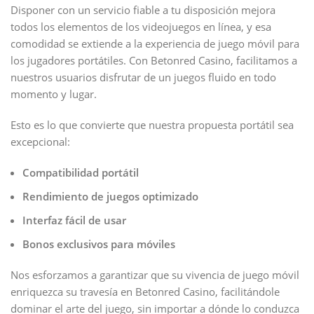
Disponer con un servicio fiable a tu disposición mejora
todos los elementos de los videojuegos en línea, y esa
comodidad se extiende a la experiencia de juego móvil para
los jugadores portátiles. Con Betonred Casino, facilitamos a
nuestros usuarios disfrutar de un juegos fluido en todo
momento y lugar.
Esto es lo que convierte que nuestra propuesta portátil sea
excepcional:
Compatibilidad portátil
Rendimiento de juegos optimizado
Interfaz fácil de usar
Bonos exclusivos para móviles
Nos esforzamos a garantizar que su vivencia de juego móvil
enriquezca su travesía en Betonred Casino, facilitándole
dominar el arte del juego, sin importar a dónde lo conduzca